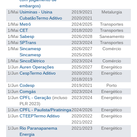
embargos)
CONTRIBUIÇÕES
1/Mai
Usiminas - Usina
2019/2021
Metalurgia
Cubatão
Termo Aditivo
2020/2021
CONTRIBUIÇÃO ASSISTENCIAL
1/Mai
Metrô
2024/2025
Transportes
1/Mai
CET
2018/2020
Transportes
CONTRIBUIÇÃO ASSOCIATIVA OU ANUIDADE DE SÓCIO
1/Mai
Sabesp
2026/2028
Saneamento
1/Mai
SPTrans
2023/2024
Transportes
CONTRIBUIÇÃO SINDICAL URBANA
1/Mai
Sincamesp
2026/2027
Comércio
Sincamesp
2025/2026
1/Mai
SincoElétrico
2023/2024
Comércio
REVISÃO DE APOSENTADORIA
1/Jun
Auren Operações
2025/2027
Energético
1/Jun
Cesp
Termo Aditivo
2020/2022
Energético
FGTS EXPURGOS
2018/2019
1/Jun
Codesp
2019/2021
Porto
FGTS CORREÇÃO
1/Jun
Comgás
2023/2024
Energético
1/Jun
CPFL - Geração
(incluso
2023/2024
Energético
LEGISLAÇÃO
PLR 2023)
1/Jun
CPFL - Paulista/Piratininga
2024/2026
Energético
LEI 4.950-A/1966 – PISO SALARIAL
1/Jun
CTEEP
Termo Aditivo
2020/2022
Energético
2021/2022
LEI 5.194/1966 – REGULAMENTAÇÃO DA PROFISSÃO
1/Jun
Rio Paranapanema
2021/2023
Energético
Energia
LEI 6.496/1977 – ART