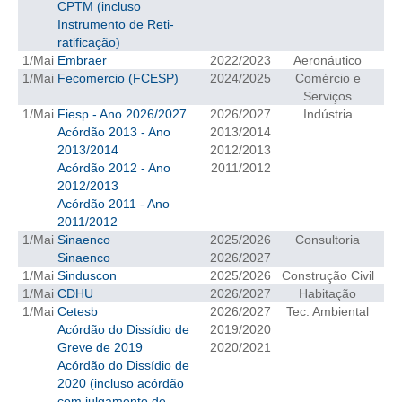
CPTM (incluso
Instrumento de Reti-
CRESCE BRASIL
ratificação)
1/Mai
Embraer
2022/2023
Aeronáutico
CONSELHO TECNOLÓGICO
1/Mai
Fecomercio (FCESP)
2024/2025
Comércio e
Serviços
HISTÓRICO E ATUAÇÃO
1/Mai
Fiesp - Ano 2026/2027
2026/2027
Indústria
Acórdão 2013 - Ano
2013/2014
COMPOSIÇÃO
2013/2014
2012/2013
Acórdão 2012 - Ano
2011/2012
CONSELHOS ASSESSORES
2012/2013
Acórdão 2011 - Ano
PERSONALIDADES DA TECNOLOGIA
2011/2012
1/Mai
Sinaenco
2025/2026
Consultoria
NÚCLEO DA MULHER ENGENHEIRA
Sinaenco
2026/2027
1/Mai
Sinduscon
2025/2026
Construção Civil
TRANSPARÊNCIA
1/Mai
CDHU
2026/2027
Habitação
1/Mai
Cetesb
2026/2027
Tec. Ambiental
JURÍDICO
Acórdão do Dissídio de
2019/2020
Greve de 2019
2020/2021
CONSULTORIA
Acórdão do Dissídio de
2020 (incluso acórdão
ACORDOS, CONVENÇÕES E DISSÍDIOS
com julgamento de