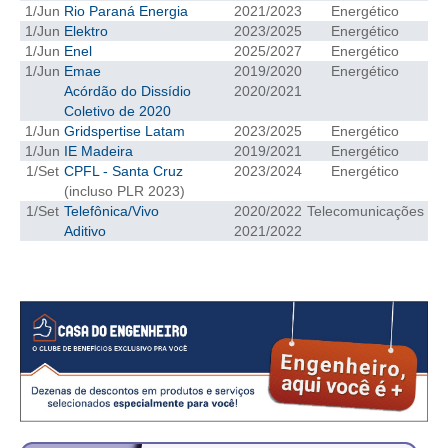
1/Jun
Rio Paraná Energia
2021/2023
Energético
1/Jun
Elektro
2023/2025
Energético
RES 1.002/2002 – CÓDIGO DE ÉTICA
1/Jun
Enel
2025/2027
Energético
1/Jun
Emae
2019/2020
Energético
HOMOLOGAÇÕES
Acórdão do Dissídio
2020/2021
Coletivo de 2020
PISO SALARIAL
1/Jun
Gridspertise Latam
2023/2025
Energético
1/Jun
IE Madeira
2019/2021
Energético
FIQUE POR DENTRO
1/Set
CPFL - Santa Cruz
2023/2024
Energético
(incluso PLR 2023)
OPORTUNIDADES
1/Set
Telefônica/Vivo
2020/2022
Telecomunicações
Aditivo
2021/2022
APRESENTAÇÃO
EMPREGO E ESTÁGIO
CARREIRA
AUTÔNOMOS E SERVIÇOS
NEWSLETTER
GUIA DAS ENGENHARIAS