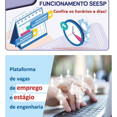
CONTATO
CURSOS
ENGENHEIRO EMPREENDEDOR
SEESP EDUCAÇÃO
PLATAFORMAS GRATUITAS
BENEFÍCIOS
APOSENTADORIA
CONVÊNIOS
PLANO DE SAÚDE
SEESPPREV