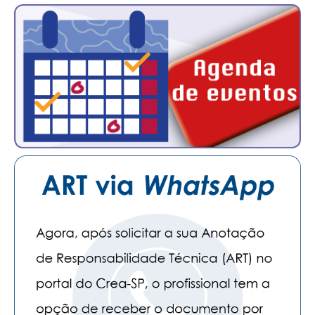
PUBLICAÇÕES
PUBLICIDADE
MANUAL DE REDAÇÃO
RELEASES
CONTATO
CADASTRO
ASSOCIE-SE
ATUALIZAÇÃO CADASTRAL
NÚCLEO JOVEM