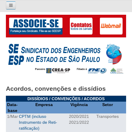
Pesquisar...
O SINDICATO
APRESENTAÇÃO
PALAVRA DO PRESIDENTE
DIRETORIA
DIRETORIA
Acordos, convenções e dissídios
LIVRO GESTÃO 2026-2029
DISSÍDIOS / CONVENÇÕES / ACORDOS
Data-
Empresa
Vigência
Setor
SUBSEDES SINDICAIS
base
1/Mar
CPTM (incluso
2020/2021
Transportes
GALERIA EX-PRESIDENTES
Instrumento de Reti-
2021/2022
ratificação)
ORGANOGRAMA