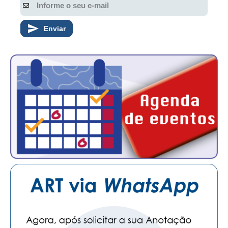
CONTATO
Enviar
CURSOS
ENGENHEIRO EMPREENDEDOR
SEESP EDUCAÇÃO
PLATAFORMAS GRATUITAS
BENEFÍCIOS
APOSENTADORIA
CONVÊNIOS
PLANO DE SAÚDE
SEESPPREV