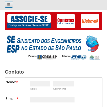
Pesquisar...
O SINDICATO
APRESENTAÇÃO
PALAVRA DO PRESIDENTE
DIRETORIA
DIRETORIA
Contato
LIVRO GESTÃO 2026-2029
Nome:
*
SUBSEDES SINDICAIS
Nome
Sobrenome
GALERIA EX-PRESIDENTES
E-mail:
*
ORGANOGRAMA