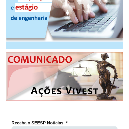
RES 1.002/2002 – CÓDIGO DE ÉTICA
HOMOLOGAÇÕES
PISO SALARIAL
FIQUE POR DENTRO
OPORTUNIDADES
APRESENTAÇÃO
EMPREGO E ESTÁGIO
CARREIRA
AUTÔNOMOS E SERVIÇOS
NEWSLETTER
Receba o SEESP Notícias
*
GUIA DAS ENGENHARIAS