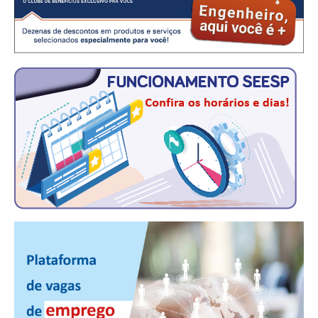
CONTRIBUIÇÕES
CONTRIBUIÇÃO ASSISTENCIAL
CONTRIBUIÇÃO ASSOCIATIVA OU ANUIDADE DE SÓCIO
CONTRIBUIÇÃO SINDICAL URBANA
REVISÃO DE APOSENTADORIA
FGTS EXPURGOS
FGTS CORREÇÃO
LEGISLAÇÃO
LEI 4.950-A/1966 – PISO SALARIAL
LEI 5.194/1966 – REGULAMENTAÇÃO DA PROFISSÃO
LEI 6.496/1977 – ART