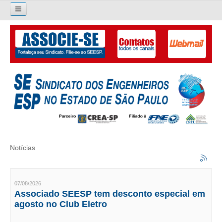
Pesquisar...
O SINDICATO
APRESENTAÇÃO
PALAVRA DO PRESIDENTE
DIRETORIA
DIRETORIA
Notícias
LIVRO GESTÃO 2026-2029
SUBSEDES SINDICAIS
07/08/2026
Associado SEESP tem desconto especial em
GALERIA EX-PRESIDENTES
agosto no Club Eletro
ORGANOGRAMA