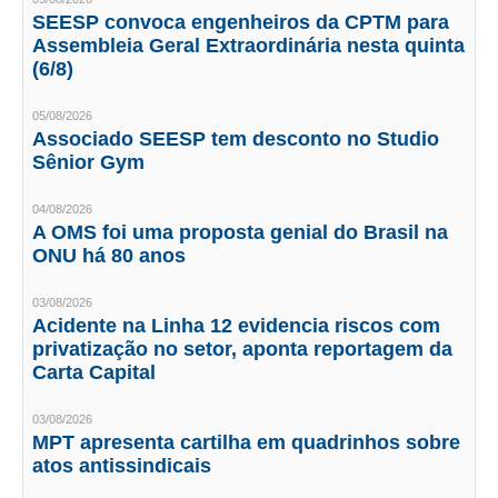
SEESP convoca engenheiros da CPTM para
CONTRIBUIÇÕES
Assembleia Geral Extraordinária nesta quinta
(6/8)
CONTRIBUIÇÃO ASSISTENCIAL
05/08/2026
CONTRIBUIÇÃO ASSOCIATIVA OU ANUIDADE DE SÓCIO
Associado SEESP tem desconto no Studio
Sênior Gym
CONTRIBUIÇÃO SINDICAL URBANA
04/08/2026
REVISÃO DE APOSENTADORIA
A OMS foi uma proposta genial do Brasil na
ONU há 80 anos
FGTS EXPURGOS
03/08/2026
FGTS CORREÇÃO
Acidente na Linha 12 evidencia riscos com
privatização no setor, aponta reportagem da
LEGISLAÇÃO
Carta Capital
LEI 4.950-A/1966 – PISO SALARIAL
03/08/2026
MPT apresenta cartilha em quadrinhos sobre
LEI 5.194/1966 – REGULAMENTAÇÃO DA PROFISSÃO
atos antissindicais
LEI 6.496/1977 – ART