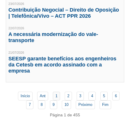
PUBLICAÇÕES
23/07/2026
Contribuição Negocial – Direito de Oposição
PUBLICIDADE
| Telefônica/Vivo – ACT PPR 2026
MANUAL DE REDAÇÃO
22/07/2026
A necessária modernização do vale-
RELEASES
transporte
CONTATO
21/07/2026
SEESP garante benefícios aos engenheiros
CADASTRO
da Cetesb em acordo assinado com a
empresa
ASSOCIE-SE
ATUALIZAÇÃO CADASTRAL
NÚCLEO JOVEM
Início
Ant
1
2
3
4
5
6
7
8
9
10
Próximo
Fim
Página 1 de 455