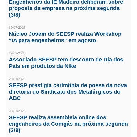
Engenheiros da IE Madeira deliberam sobre
proposta da empresa na próxima segunda
CONTATO
(3/8)
CURSOS
30/07/2026
Núcleo Jovem do SEESP realiza Workshop
ENGENHEIRO EMPREENDEDOR
“IA para engenheiros” em agosto
SEESP EDUCAÇÃO
29/07/2026
Associado SEESP tem desconto de Dia dos
PLATAFORMAS GRATUITAS
Pais em produtos da Nike
BENEFÍCIOS
29/07/2026
SEESP prestigia cerimônia de posse da nova
APOSENTADORIA
diretoria do Sindicato dos Metalúrgicos do
ABC
CONVÊNIOS
28/07/2026
PLANO DE SAÚDE
SEESP realiza assembleia online dos
engenheiros da Comgás na próxima segunda
SEESPPREV
(3/8)