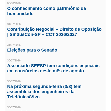
03/08/2026
O conhecimento como patrimônio da
RES 1.002/2002 – CÓDIGO DE ÉTICA
humanidade
HOMOLOGAÇÕES
31/07/2026
Contribuição Negocial – Direito de Oposição
PISO SALARIAL
| SindusCon-SP – CCT 2026/2027
FIQUE POR DENTRO
31/07/2026
Eleições para o Senado
OPORTUNIDADES
APRESENTAÇÃO
30/07/2026
Associado SEESP tem condições especiais
EMPREGO E ESTÁGIO
em consórcios neste mês de agosto
CARREIRA
30/07/2026
Na próxima segunda-feira (3/8) tem
AUTÔNOMOS E SERVIÇOS
assembleia dos engenheiros da
Telefônica/Vivo
NEWSLETTER
30/07/2026
GUIA DAS ENGENHARIAS