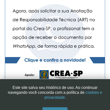
Este site salva seu histórico de uso. Ao continuar
navegando você concorda com a política de
cookies e
privacidade.
SINDICATO DOS ENGENHEIROS NO ESTADO DE SÃO PAULO
| RUA GENEBRA, 25 - CEP 01316-901 - SÃO PAULO/SP - BRASIL
|+ 55 (11) 3113-2600