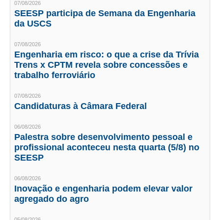
07/08/2026
SEESP participa de Semana da Engenharia
CRESCE BRASIL
da USCS
CONSELHO TECNOLÓGICO
07/08/2026
Engenharia em risco: o que a crise da Trívia
HISTÓRICO E ATUAÇÃO
Trens x CPTM revela sobre concessões e
trabalho ferroviário
COMPOSIÇÃO
07/08/2026
CONSELHOS ASSESSORES
Candidaturas à Câmara Federal
PERSONALIDADES DA TECNOLOGIA
06/08/2026
Palestra sobre desenvolvimento pessoal e
NÚCLEO DA MULHER ENGENHEIRA
profissional aconteceu nesta quarta (5/8) no
SEESP
TRANSPARÊNCIA
JURÍDICO
06/08/2026
Inovação e engenharia podem elevar valor
CONSULTORIA
agregado do agro
ACORDOS, CONVENÇÕES E DISSÍDIOS
05/08/2026