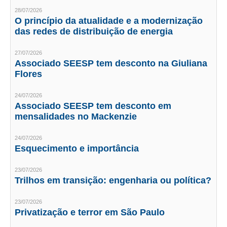
CONSÓRCIOS
28/07/2026
O princípio da atualidade e a modernização
CAMPANHAS SALARIAIS
das redes de distribuição de energia
COMUNICAÇÃO
27/07/2026
PALAVRA DO MURILO
Associado SEESP tem desconto na Giuliana
Flores
NOTÍCIAS
24/07/2026
CONTEÚDO ESPECIAL
Associado SEESP tem desconto em
mensalidades no Mackenzie
JORNAL DO ENGENHEIRO
24/07/2026
AGENDA
Esquecimento e importância
SEESP NOTÍCIAS
23/07/2026
Trilhos em transição: engenharia ou política?
NOTÍCIAS NO WHATSAPP
23/07/2026
FOTOS
Privatização e terror em São Paulo