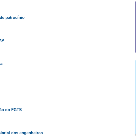
de patrocínio
SAP
sa
ção do FGTS
larial dos engenheiros