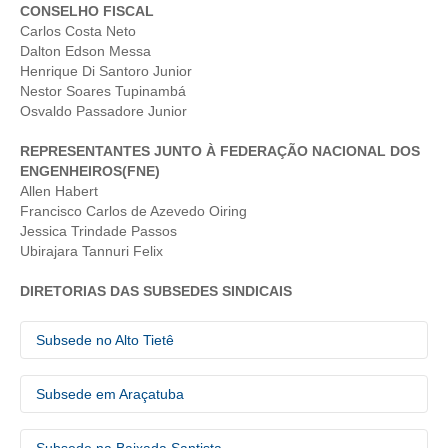
CONSELHO FISCAL
Carlos Costa Neto
RES 1.002/2002 – CÓDIGO DE ÉTICA
Dalton Edson Messa
Henrique Di Santoro Junior
HOMOLOGAÇÕES
Nestor Soares Tupinambá
Osvaldo Passadore Junior
PISO SALARIAL
REPRESENTANTES JUNTO À FEDERAÇÃO NACIONAL DOS
FIQUE POR DENTRO
ENGENHEIROS(FNE)
Allen Habert
OPORTUNIDADES
Francisco Carlos de Azevedo Oiring
Jessica Trindade Passos
APRESENTAÇÃO
Ubirajara Tannuri Felix
EMPREGO E ESTÁGIO
DIRETORIAS DAS SUBSEDES SINDICAIS
CARREIRA
Subsede no Alto Tietê
AUTÔNOMOS E SERVIÇOS
Presidente
Subsede em Araçatuba
Mário Edison Picchi Gallego
NEWSLETTER
Presidente
Diretor operacional
GUIA DAS ENGENHARIAS