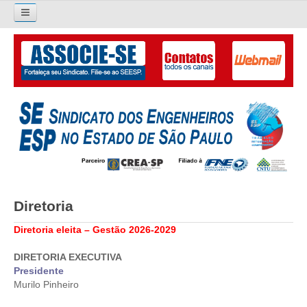
Pesquisar...
O SINDICATO
APRESENTAÇÃO
PALAVRA DO PRESIDENTE
DIRETORIA
DIRETORIA
Diretoria
LIVRO GESTÃO 2026-2029
Diretoria eleita – Gestão 2026-2029
SUBSEDES SINDICAIS
DIRETORIA EXECUTIVA
Presidente
GALERIA EX-PRESIDENTES
Murilo Pinheiro
ORGANOGRAMA