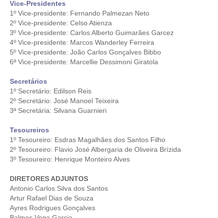
Vice-Presidentes
1º Vice-presidente: Fernando Palmezan Neto
CRESCE BRASIL
2º Vice-presidente: Celso Atienza
3º Vice-presidente: Carlos Alberto Guimarães Garcez
CONSELHO TECNOLÓGICO
4º Vice-presidente: Marcos Wanderley Ferreira
5º Vice-presidente: João Carlos Gonçalves Bibbo
HISTÓRICO E ATUAÇÃO
6ª Vice-presidente: Marcellie Dessimoni Giratola
COMPOSIÇÃO
Secretários
1º Secretário: Edilson Reis
CONSELHOS ASSESSORES
2º Secretário: José Manoel Teixeira
3ª Secretária: Silvana Guarnieri
PERSONALIDADES DA TECNOLOGIA
Tesoureiros
NÚCLEO DA MULHER ENGENHEIRA
1º Tesoureiro: Esdras Magalhães dos Santos Filho
2º Tesoureiro: Flavio José Albergaria de Oliveira Brízida
TRANSPARÊNCIA
3º Tesoureiro: Henrique Monteiro Alves
JURÍDICO
DIRETORES ADJUNTOS
Antonio Carlos Silva dos Santos
CONSULTORIA
Artur Rafael Dias de Souza
Ayres Rodrigues Gonçalves
ACORDOS, CONVENÇÕES E DISSÍDIOS
Balmes Vega Garcia