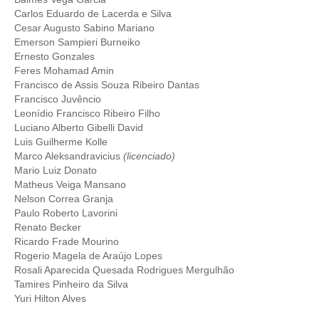
Carlos Eduardo de Lacerda e Silva
CONTRIBUIÇÕES
Cesar Augusto Sabino Mariano
Emerson Sampieri Burneiko
CONTRIBUIÇÃO ASSISTENCIAL
Ernesto Gonzales
Feres Mohamad Amin
CONTRIBUIÇÃO ASSOCIATIVA OU ANUIDADE DE SÓCIO
Francisco de Assis Souza Ribeiro Dantas
Francisco Juvêncio
CONTRIBUIÇÃO SINDICAL URBANA
Leonídio Francisco Ribeiro Filho
Luciano Alberto Gibelli David
Luis Guilherme Kolle
REVISÃO DE APOSENTADORIA
Marco Aleksandravicius
(licenciado)
Mario Luiz Donato
FGTS EXPURGOS
Matheus Veiga Mansano
Nelson Correa Granja
FGTS CORREÇÃO
Paulo Roberto Lavorini
Renato Becker
LEGISLAÇÃO
Ricardo Frade Mourino
Rogerio Magela de Araújo Lopes
LEI 4.950-A/1966 – PISO SALARIAL
Rosali Aparecida Quesada Rodrigues Mergulhão
Tamires Pinheiro da Silva
LEI 5.194/1966 – REGULAMENTAÇÃO DA PROFISSÃO
Yuri Hilton Alves
LEI 6.496/1977 – ART