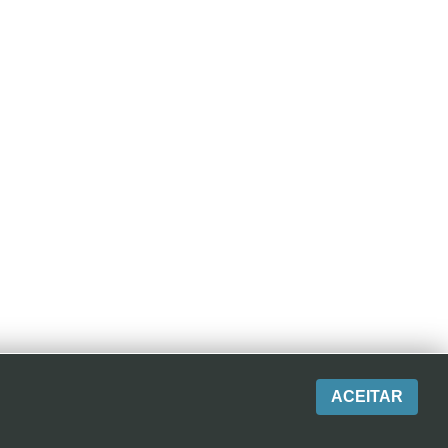
ACEITAR
 BRASIL |+ 55 (11) 3113-2600