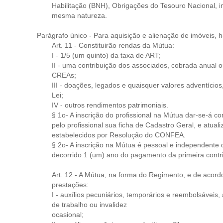
Habilitação (BNH), Obrigações do Tesouro Nacional, i
mesma natureza.
Parágrafo único - Para aquisição e alienação de imóveis, h
Art. 11 - Constituirão rendas da Mútua:
I - 1/5 (um quinto) da taxa de ART;
II - uma contribuição dos associados, cobrada anual
CREAs;
III - doações, legados e quaisquer valores adventíci
Lei;
IV - outros rendimentos patrimoniais.
§ 1o- A inscrição do profissional na Mútua dar-se-á 
pelo profissional sua ficha de Cadastro Geral, e at
estabelecidos por Resolução do CONFEA.
§ 2o- A inscrição na Mútua é pessoal e independente d
decorrido 1 (um) ano do pagamento da primeira contr
Art. 12 - A Mútua, na forma do Regimento, e de acord
prestações:
I - auxílios pecuniários, temporários e reembolsávei
de trabalho ou invalidez
ocasional;