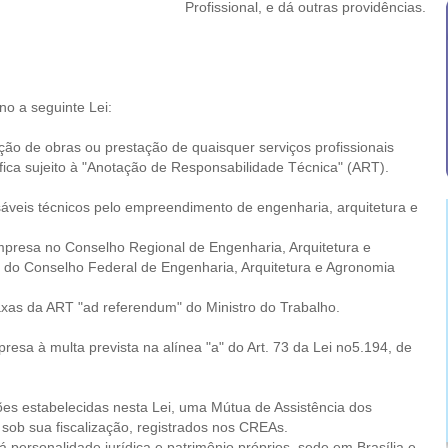
Profissional, e dá outras providências.
o a seguinte Lei:
ução de obras ou prestação de quaisquer serviços profissionais
fica sujeito à "Anotação de Responsabilidade Técnica" (ART).
nsáveis técnicos pelo empreendimento de engenharia, arquitetura e
empresa no Conselho Regional de Engenharia, Arquitetura e
do Conselho Federal de Engenharia, Arquitetura e Agronomia
taxas da ART "ad referendum" do Ministro do Trabalho.
mpresa à multa prevista na alínea "a" do Art. 73 da Lei no5.194, de
ções estabelecidas nesta Lei, uma Mútua de Assistência dos
 sob sua fiscalização, registrados nos CREAs.
 personalidade jurídica e patrimônio próprios, sede em Brasília e