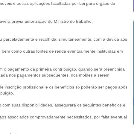
móveis e outras aplicações facultadas por Lei para órgãos da
averá prévia autorização do Ministro do trabalho.
 ou parceladamente e recolhida, simultaneamente, com a devida aos
os, bem como outras fontes de renda eventualmente instituídas em
com o pagamento da primeira contribuição, quando será preenchida
ualizada nos pagamentos subseqüentes, nos moldes a serem
e inscrição profissional e os benefícios só poderão ser pagos após
ibuição.
o com suas disponibilidades, assegurará os seguintes benefícios e
s, aos associados comprovadamente necessitados, por falta eventual