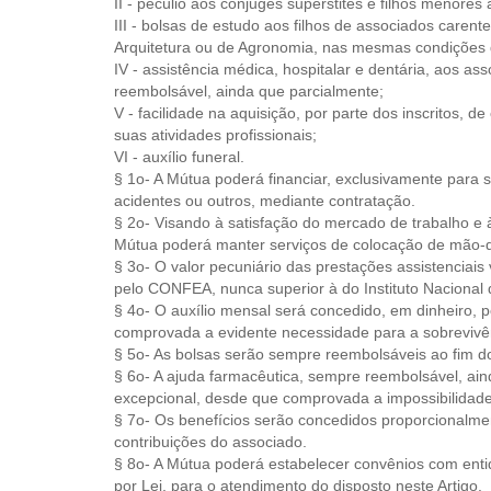
II - pecúlio aos cônjuges supérstites e filhos menores
III - bolsas de estudo aos filhos de associados caren
Arquitetura ou de Agronomia, nas mesmas condições 
IV - assistência médica, hospitalar e dentária, aos a
reembolsável, ainda que parcialmente;
V - facilidade na aquisição, por parte dos inscritos,
suas atividades profissionais;
VI - auxílio funeral.
§ 1o- A Mútua poderá financiar, exclusivamente para s
acidentes ou outros, mediante contratação.
§ 2o- Visando à satisfação do mercado de trabalho e à 
Mútua poderá manter serviços de colocação de mão-de
§ 3o- O valor pecuniário das prestações assistenciais
pelo CONFEA, nunca superior à do Instituto Nacional 
§ 4o- O auxílio mensal será concedido, em dinheiro, 
comprovada a evidente necessidade para a sobrevivên
§ 5o- As bolsas serão sempre reembolsáveis ao fim d
§ 6o- A ajuda farmacêutica, sempre reembolsável, ain
excepcional, desde que comprovada a impossibilidad
§ 7o- Os benefícios serão concedidos proporcionalmen
contribuições do associado.
§ 8o- A Mútua poderá estabelecer convênios com entid
por Lei, para o atendimento do disposto neste Artigo.