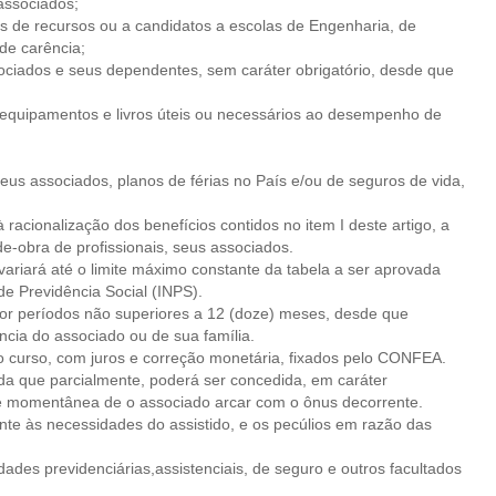
 associados;
tes de recursos ou a candidatos a escolas de Engenharia, de
de carência;
ssociados e seus dependentes, sem caráter obrigatório, desde que
 de equipamentos e livros úteis ou necessários ao desempenho de
eus associados, planos de férias no País e/ou de seguros de vida,
racionalização dos benefícios contidos no item I deste artigo, a
-obra de profissionais, seus associados.
 variará até o limite máximo constante da tabela a ser aprovada
de Previdência Social (INPS).
por períodos não superiores a 12 (doze) meses, desde que
cia do associado ou de sua família.
o curso, com juros e correção monetária, fixados pelo CONFEA.
da que parcialmente, poderá ser concedida, em caráter
e momentânea de o associado arcar com o ônus decorrente.
te às necessidades do assistido, e os pecúlios em razão das
ades previdenciárias,assistenciais, de seguro e outros facultados