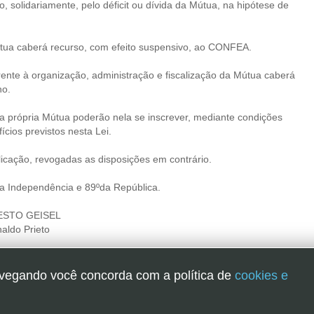
solidariamente, pelo déficit ou dívida da Mútua, na hipótese de
Mútua caberá recurso, com efeito suspensivo, ao CONFEA.
ente à organização, administração e fiscalização da Mútua caberá
ho.
própria Mútua poderão nela se inscrever, mediante condições
cios previstos nesta Lei.
blicação, revogadas as disposições em contrário.
da Independência e 89ºda República.
ESTO GEISEL
naldo Prieto
71.
navegando você concorda com a política de
cookies e
E SÃO PAULO | RUA GENEBRA, 25 - CEP 01316-901 - SÃO PAULO/SP -