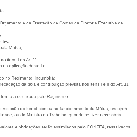
to:
, Orçamento e da Prestação de Contas da Diretoria Executiva da
a;
utiva;
pela Mútua;
no item II do Art.11;
s na aplicação desta Lei.
ido no Regimento, incumbirá:
ecadação da taxa e contribuição prevista nos itens I e II do Art. 11
a forma a ser fixada pelo Regimento.
 concessão de benefícios ou no funcionamento da Mútua, ensejará
dade, ou do Ministro do Trabalho, quando se fizer necessária.
, valores e obrigações serão assimilados pelo CONFEA, ressalvados