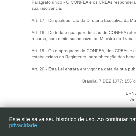
Parágrafo único - O CONFEA e os CREAs responderão, 
sua insolvência.
Art. 17 - De qualquer ato da Diretoria Executiva da 
Art. 18 - De toda e qualquer decisão do CONFEA refer
recurso, com efeito suspensivo, ao Ministro do Trabal
Art. 19 - Os empregados do CONFEA, dos CREAs e da 
estabelecidas no Regimento, para obtenção dos benefí
Art. 20 - Esta Lei entrará em vigor na data de sua pu
Brasília, 7 DEZ 1977; 156º
ERN
Ar
Publicada no D.O.U. de 09 DEZ 1977 - Seção I - Pág. 16.8
Este site salva seu histórico de uso. Ao continuar 
privacidade.
SINDICATO DOS ENGENHEIROS NO ESTADO D