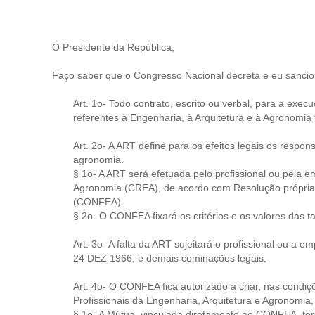
O Presidente da República,
Faço saber que o Congresso Nacional decreta e eu sancion
Art. 1o- Todo contrato, escrito ou verbal, para a exec
referentes à Engenharia, à Arquitetura e à Agronomia 
Art. 2o- A ART define para os efeitos legais os respo
agronomia.
§ 1o- A ART será efetuada pelo profissional ou pela 
Agronomia (CREA), de acordo com Resolução própria 
(CONFEA).
§ 2o- O CONFEA fixará os critérios e os valores das 
Art. 3o- A falta da ART sujeitará o profissional ou a e
24 DEZ 1966, e demais cominações legais.
Art. 4o- O CONFEA fica autorizado a criar, nas condi
Profissionais da Engenharia, Arquitetura e Agronomia,
§ 1o- A Mútua, vinculada diretamente ao CONFEA, terá