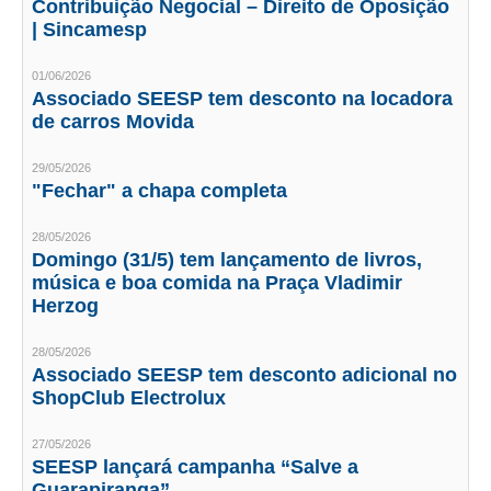
Contribuição Negocial – Direito de Oposição
| Sincamesp
CONTATO
01/06/2026
CURSOS
Associado SEESP tem desconto na locadora
de carros Movida
ENGENHEIRO EMPREENDEDOR
29/05/2026
SEESP EDUCAÇÃO
"Fechar" a chapa completa
PLATAFORMAS GRATUITAS
28/05/2026
Domingo (31/5) tem lançamento de livros,
BENEFÍCIOS
música e boa comida na Praça Vladimir
Herzog
APOSENTADORIA
28/05/2026
CONVÊNIOS
Associado SEESP tem desconto adicional no
ShopClub Electrolux
PLANO DE SAÚDE
27/05/2026
SEESPPREV
SEESP lançará campanha “Salve a
Guarapiranga”