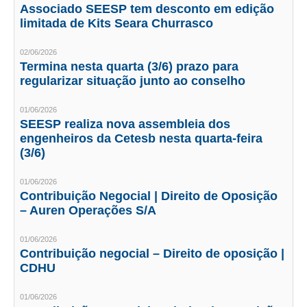
Associado SEESP tem desconto em edição
limitada de Kits Seara Churrasco
RES 1.002/2002 – CÓDIGO DE ÉTICA
02/06/2026
HOMOLOGAÇÕES
Termina nesta quarta (3/6) prazo para
regularizar situação junto ao conselho
PISO SALARIAL
FIQUE POR DENTRO
01/06/2026
SEESP realiza nova assembleia dos
engenheiros da Cetesb nesta quarta-feira
OPORTUNIDADES
(3/6)
APRESENTAÇÃO
01/06/2026
EMPREGO E ESTÁGIO
Contribuição Negocial | Direito de Oposição
– Auren Operações S/A
CARREIRA
01/06/2026
AUTÔNOMOS E SERVIÇOS
Contribuição negocial – Direito de oposição |
CDHU
NEWSLETTER
01/06/2026
GUIA DAS ENGENHARIAS