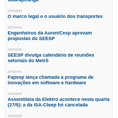
CONSÓRCIOS
CAMPANHAS SALARIAIS
27/05/2026
O marco legal e o usuário dos transportes
COMUNICAÇÃO
26/05/2026
PALAVRA DO MURILO
Engenheiros da Auren/Cesp aprovam
propostas do SEESP
NOTÍCIAS
26/05/2026
CONTEÚDO ESPECIAL
SEESP divulga calendário de reuniões
setoriais do Metrô
JORNAL DO ENGENHEIRO
26/05/2026
AGENDA
Fapesp lança chamada a programa de
inovações em software e hardware
SEESP NOTÍCIAS
25/05/2026
NOTÍCIAS NO WHATSAPP
Assembleia da Elektro acontece nesta quarta
(27/5); a da ISA-Cteep foi cancelada
FOTOS
25/05/2026