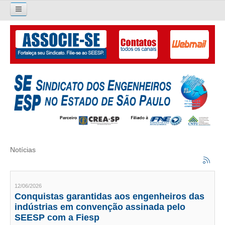
Pesquisar...
O SINDICATO
APRESENTAÇÃO
PALAVRA DO PRESIDENTE
DIRETORIA
DIRETORIA
Notícias
LIVRO GESTÃO 2026-2029
SUBSEDES SINDICAIS
12/06/2026
Conquistas garantidas aos engenheiros das
GALERIA EX-PRESIDENTES
indústrias em convenção assinada pelo
SEESP com a Fiesp
ORGANOGRAMA