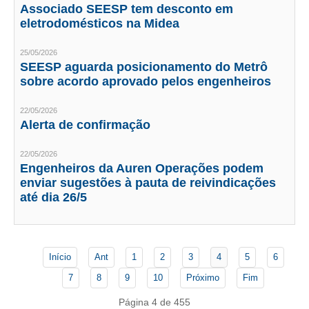
PUBLICAÇÕES
Associado SEESP tem desconto em
eletrodomésticos na Midea
PUBLICIDADE
25/05/2026
MANUAL DE REDAÇÃO
SEESP aguarda posicionamento do Metrô
sobre acordo aprovado pelos engenheiros
RELEASES
22/05/2026
CONTATO
Alerta de confirmação
CADASTRO
22/05/2026
Engenheiros da Auren Operações podem
ASSOCIE-SE
enviar sugestões à pauta de reivindicações
até dia 26/5
ATUALIZAÇÃO CADASTRAL
NÚCLEO JOVEM
Início
Ant
1
2
3
4
5
6
7
8
9
10
Próximo
Fim
Página 4 de 455