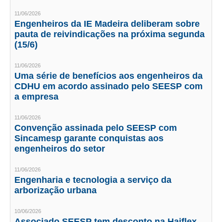
11/06/2026
CRESCE BRASIL
Engenheiros da IE Madeira deliberam sobre
pauta de reivindicações na próxima segunda
CONSELHO TECNOLÓGICO
(15/6)
HISTÓRICO E ATUAÇÃO
11/06/2026
Uma série de benefícios aos engenheiros da
COMPOSIÇÃO
CDHU em acordo assinado pelo SEESP com
a empresa
CONSELHOS ASSESSORES
11/06/2026
PERSONALIDADES DA TECNOLOGIA
Convenção assinada pelo SEESP com
Sincamesp garante conquistas aos
NÚCLEO DA MULHER ENGENHEIRA
engenheiros do setor
TRANSPARÊNCIA
11/06/2026
Engenharia e tecnologia a serviço da
JURÍDICO
arborização urbana
CONSULTORIA
10/06/2026
ACORDOS, CONVENÇÕES E DISSÍDIOS
Associado SEESP tem desconto na Haiflex