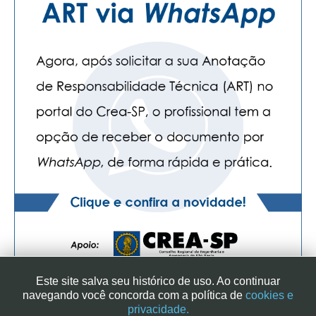
Este site salva seu histórico de uso. Ao continuar
navegando você concorda com a política de
cookies e
privacidade.
SINDICATO DOS ENGENHEIROS NO ESTADO DE SÃO PAULO