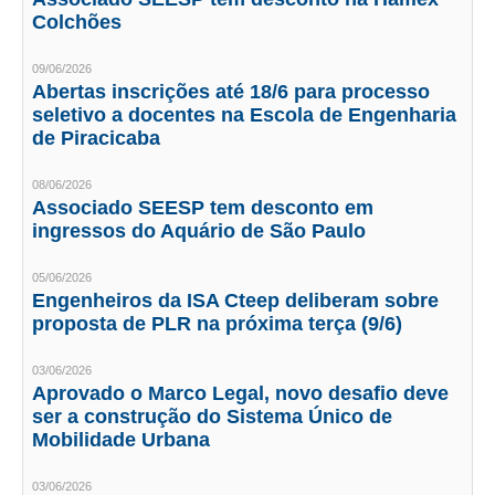
Colchões
CONTRIBUIÇÕES
09/06/2026
CONTRIBUIÇÃO ASSISTENCIAL
Abertas inscrições até 18/6 para processo
seletivo a docentes na Escola de Engenharia
CONTRIBUIÇÃO ASSOCIATIVA OU ANUIDADE DE SÓCIO
de Piracicaba
CONTRIBUIÇÃO SINDICAL URBANA
08/06/2026
Associado SEESP tem desconto em
REVISÃO DE APOSENTADORIA
ingressos do Aquário de São Paulo
FGTS EXPURGOS
05/06/2026
Engenheiros da ISA Cteep deliberam sobre
FGTS CORREÇÃO
proposta de PLR na próxima terça (9/6)
LEGISLAÇÃO
03/06/2026
Aprovado o Marco Legal, novo desafio deve
LEI 4.950-A/1966 – PISO SALARIAL
ser a construção do Sistema Único de
Mobilidade Urbana
LEI 5.194/1966 – REGULAMENTAÇÃO DA PROFISSÃO
03/06/2026
LEI 6.496/1977 – ART