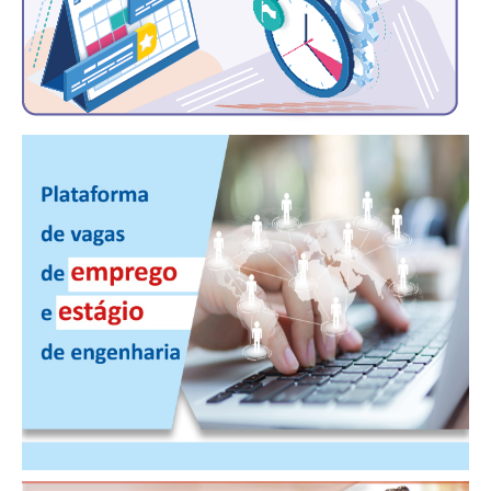
PUBLICAÇÕES
PUBLICIDADE
MANUAL DE REDAÇÃO
RELEASES
CONTATO
CADASTRO
ASSOCIE-SE
ATUALIZAÇÃO CADASTRAL
NÚCLEO JOVEM