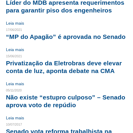
Líder do MDB apresenta requerimentos
para garantir piso dos engenheiros
CONTRIBUIÇÕES
CONTRIBUIÇÃO ASSISTENCIAL
Leia mais
17/06/2021
CONTRIBUIÇÃO ASSOCIATIVA OU ANUIDADE DE SÓCIO
“MP do Apagão” é aprovada no Senado
CONTRIBUIÇÃO SINDICAL URBANA
Leia mais
15/06/2021
REVISÃO DE APOSENTADORIA
Privatização da Eletrobras deve elevar
conta de luz, aponta debate na CMA
FGTS EXPURGOS
FGTS CORREÇÃO
Leia mais
05/11/2020
LEGISLAÇÃO
Não existe “estupro culposo” – Senado
aprova voto de repúdio
LEI 4.950-A/1966 – PISO SALARIAL
Leia mais
LEI 5.194/1966 – REGULAMENTAÇÃO DA PROFISSÃO
10/07/2017
Senado vota reforma trabalhista na
LEI 6.496/1977 – ART