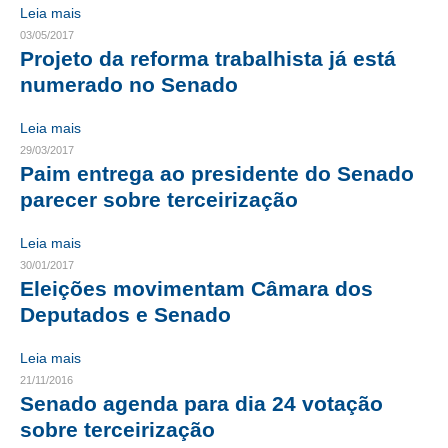
Leia mais
03/05/2017
CONTATO
Projeto da reforma trabalhista já está
CURSOS
numerado no Senado
ENGENHEIRO EMPREENDEDOR
Leia mais
29/03/2017
SEESP EDUCAÇÃO
Paim entrega ao presidente do Senado
parecer sobre terceirização
PLATAFORMAS GRATUITAS
Leia mais
BENEFÍCIOS
30/01/2017
APOSENTADORIA
Eleições movimentam Câmara dos
Deputados e Senado
CONVÊNIOS
Leia mais
PLANO DE SAÚDE
21/11/2016
Senado agenda para dia 24 votação
SEESPPREV
sobre terceirização