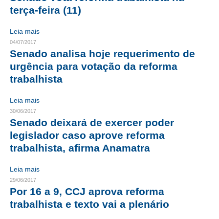
terça-feira (11)
RES 1.002/2002 – CÓDIGO DE ÉTICA
Leia mais
HOMOLOGAÇÕES
04/07/2017
Senado analisa hoje requerimento de
PISO SALARIAL
urgência para votação da reforma
trabalhista
FIQUE POR DENTRO
OPORTUNIDADES
Leia mais
30/06/2017
APRESENTAÇÃO
Senado deixará de exercer poder
legislador caso aprove reforma
EMPREGO E ESTÁGIO
trabalhista, afirma Anamatra
CARREIRA
Leia mais
AUTÔNOMOS E SERVIÇOS
29/06/2017
Por 16 a 9, CCJ aprova reforma
NEWSLETTER
trabalhista e texto vai a plenário
GUIA DAS ENGENHARIAS