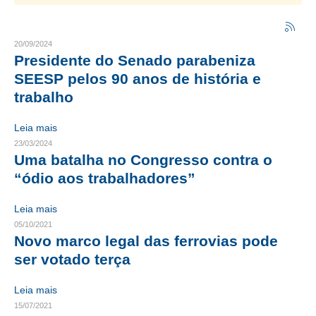
CRESCE BRASIL
20/09/2024
CONSELHO TECNOLÓGICO
Presidente do Senado parabeniza
SEESP pelos 90 anos de história e
HISTÓRICO E ATUAÇÃO
trabalho
COMPOSIÇÃO
Leia mais
CONSELHOS ASSESSORES
23/03/2024
Uma batalha no Congresso contra o
PERSONALIDADES DA TECNOLOGIA
“ódio aos trabalhadores”
NÚCLEO DA MULHER ENGENHEIRA
Leia mais
05/10/2021
TRANSPARÊNCIA
Novo marco legal das ferrovias pode
JURÍDICO
ser votado terça
CONSULTORIA
Leia mais
15/07/2021
ACORDOS, CONVENÇÕES E DISSÍDIOS