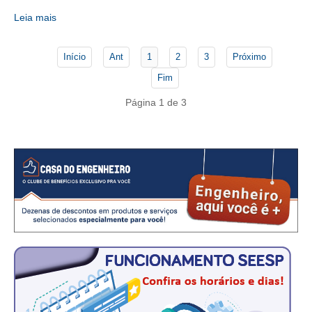
CONSÓRCIOS
Leia mais
CAMPANHAS SALARIAIS
COMUNICAÇÃO
Início
Ant
1
2
3
Próximo
Fim
PALAVRA DO MURILO
Página 1 de 3
NOTÍCIAS
CONTEÚDO ESPECIAL
JORNAL DO ENGENHEIRO
AGENDA
SEESP NOTÍCIAS
NOTÍCIAS NO WHATSAPP
FOTOS