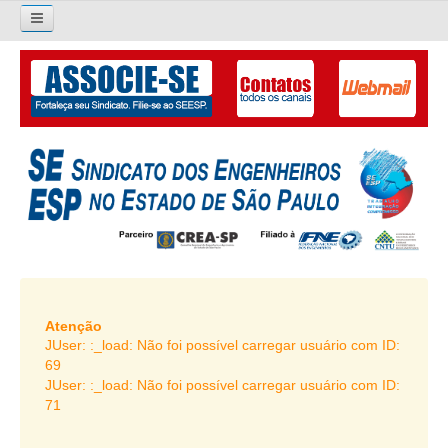
×
Pesquisar...
O SINDICATO
APRESENTAÇÃO
PALAVRA DO PRESIDENTE
DIRETORIA
DIRETORIA
LIVRO GESTÃO 2026-2029
Atenção
JUser: :_load: Não foi possível carregar usuário com ID:
SUBSEDES SINDICAIS
69
JUser: :_load: Não foi possível carregar usuário com ID:
GALERIA EX-PRESIDENTES
71
ORGANOGRAMA