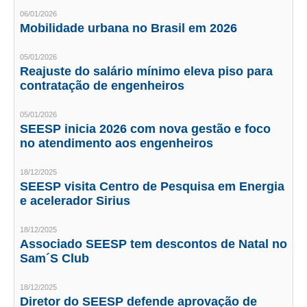
CONSÓRCIOS
06/01/2026
Mobilidade urbana no Brasil em 2026
CAMPANHAS SALARIAIS
COMUNICAÇÃO
05/01/2026
Reajuste do salário mínimo eleva piso para
PALAVRA DO MURILO
contratação de engenheiros
NOTÍCIAS
05/01/2026
SEESP inicia 2026 com nova gestão e foco
CONTEÚDO ESPECIAL
no atendimento aos engenheiros
JORNAL DO ENGENHEIRO
18/12/2025
SEESP visita Centro de Pesquisa em Energia
AGENDA
e acelerador Sirius
SEESP NOTÍCIAS
18/12/2025
Associado SEESP tem descontos de Natal no
NOTÍCIAS NO WHATSAPP
Sam´S Club
FOTOS
18/12/2025
Diretor do SEESP defende aprovação de