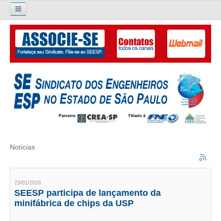
Pesquisar...
O SINDICATO
APRESENTAÇÃO
PALAVRA DO PRESIDENTE
DIRETORIA
DIRETORIA
Notícias
LIVRO GESTÃO 2026-2029
SUBSEDES SINDICAIS
23/01/2026
SEESP participa de lançamento da
GALERIA EX-PRESIDENTES
minifábrica de chips da USP
ORGANOGRAMA