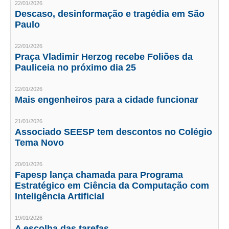
22/01/2026
Descaso, desinformação e tragédia em São
CRESCE BRASIL
Paulo
CONSELHO TECNOLÓGICO
22/01/2026
Praça Vladimir Herzog recebe Foliões da
HISTÓRICO E ATUAÇÃO
Pauliceia no próximo dia 25
COMPOSIÇÃO
22/01/2026
Mais engenheiros para a cidade funcionar
CONSELHOS ASSESSORES
21/01/2026
PERSONALIDADES DA TECNOLOGIA
Associado SEESP tem descontos no Colégio
Tema Novo
NÚCLEO DA MULHER ENGENHEIRA
TRANSPARÊNCIA
20/01/2026
Fapesp lança chamada para Programa
Estratégico em Ciência da Computação com
JURÍDICO
Inteligência Artificial
CONSULTORIA
19/01/2026
ACORDOS, CONVENÇÕES E DISSÍDIOS
A escolha das tarefas