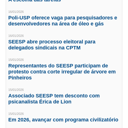
CONTRIBUIÇÕES
16/01/2026
Poli-USP oferece vaga para pesquisadores e
CONTRIBUIÇÃO ASSISTENCIAL
desenvolvedores na área de óleo e gás
CONTRIBUIÇÃO ASSOCIATIVA OU ANUIDADE DE SÓCIO
16/01/2026
SEESP abre processo eleitoral para
CONTRIBUIÇÃO SINDICAL URBANA
delegados sindicais na CPTM
REVISÃO DE APOSENTADORIA
15/01/2026
Representantes do SEESP participam de
FGTS EXPURGOS
protesto contra corte irregular de árvore em
Pinheiros
FGTS CORREÇÃO
15/01/2026
LEGISLAÇÃO
Associado SEESP tem desconto com
psicanalista Érica de Lion
LEI 4.950-A/1966 – PISO SALARIAL
15/01/2026
LEI 5.194/1966 – REGULAMENTAÇÃO DA PROFISSÃO
Em 2026, avançar com programa civilizatório
LEI 6.496/1977 – ART