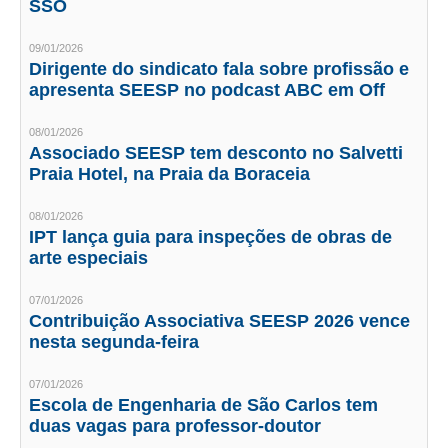
SSO
CONTATO
09/01/2026
Dirigente do sindicato fala sobre profissão e
CURSOS
apresenta SEESP no podcast ABC em Off
ENGENHEIRO EMPREENDEDOR
08/01/2026
Associado SEESP tem desconto no Salvetti
SEESP EDUCAÇÃO
Praia Hotel, na Praia da Boraceia
PLATAFORMAS GRATUITAS
08/01/2026
IPT lança guia para inspeções de obras de
BENEFÍCIOS
arte especiais
APOSENTADORIA
07/01/2026
Contribuição Associativa SEESP 2026 vence
CONVÊNIOS
nesta segunda-feira
PLANO DE SAÚDE
07/01/2026
Escola de Engenharia de São Carlos tem
SEESPPREV
duas vagas para professor-doutor