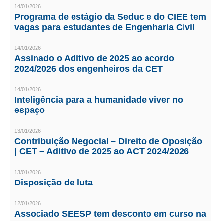
14/01/2026
Programa de estágio da Seduc e do CIEE tem
RES 1.002/2002 – CÓDIGO DE ÉTICA
vagas para estudantes de Engenharia Civil
HOMOLOGAÇÕES
14/01/2026
Assinado o Aditivo de 2025 ao acordo
PISO SALARIAL
2024/2026 dos engenheiros da CET
FIQUE POR DENTRO
14/01/2026
Inteligência para a humanidade viver no
OPORTUNIDADES
espaço
APRESENTAÇÃO
13/01/2026
EMPREGO E ESTÁGIO
Contribuição Negocial – Direito de Oposição
| CET – Aditivo de 2025 ao ACT 2024/2026
CARREIRA
13/01/2026
AUTÔNOMOS E SERVIÇOS
Disposição de luta
NEWSLETTER
12/01/2026
Associado SEESP tem desconto em curso na
GUIA DAS ENGENHARIAS