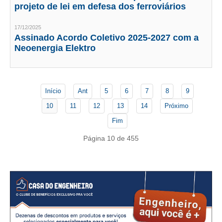
PUBLICAÇÕES
projeto de lei em defesa dos ferroviários
PUBLICIDADE
17/12/2025
Assinado Acordo Coletivo 2025-2027 com a
MANUAL DE REDAÇÃO
Neoenergia Elektro
RELEASES
CONTATO
Início
Ant
5
6
7
8
9
CADASTRO
10
11
12
13
14
Próximo
Fim
ASSOCIE-SE
Página 10 de 455
ATUALIZAÇÃO CADASTRAL
NÚCLEO JOVEM