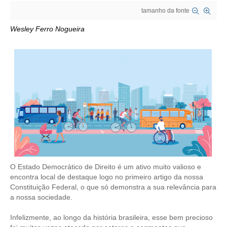
tamanho da fonte
CRESCE BRASIL
Wesley Ferro Nogueira
CONSELHO TECNOLÓGICO
HISTÓRICO E ATUAÇÃO
COMPOSIÇÃO
CONSELHOS ASSESSORES
PERSONALIDADES DA TECNOLOGIA
NÚCLEO DA MULHER ENGENHEIRA
TRANSPARÊNCIA
O Estado Democrático de Direito é um ativo muito valioso e
encontra local de destaque logo no primeiro artigo da nossa
JURÍDICO
Constituição Federal, o que só demonstra a sua relevância para
a nossa sociedade.
CONSULTORIA
Infelizmente, ao longo da história brasileira, esse bem precioso
ACORDOS, CONVENÇÕES E DISSÍDIOS