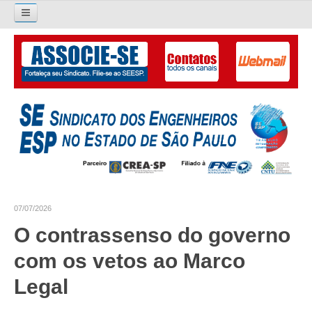
Pesquisar...
O SINDICATO
APRESENTAÇÃO
PALAVRA DO PRESIDENTE
DIRETORIA
DIRETORIA
07/07/2026
LIVRO GESTÃO 2026-2029
O contrassenso do governo
SUBSEDES SINDICAIS
com os vetos ao Marco
GALERIA EX-PRESIDENTES
Legal
ORGANOGRAMA