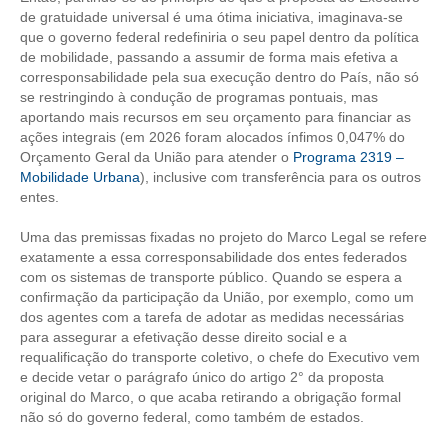
CONSÓRCIOS
de gratuidade universal é uma ótima iniciativa, imaginava-se
que o governo federal redefiniria o seu papel dentro da política
CAMPANHAS SALARIAIS
de mobilidade, passando a assumir de forma mais efetiva a
corresponsabilidade pela sua execução dentro do País, não só
COMUNICAÇÃO
se restringindo à condução de programas pontuais, mas
aportando mais recursos em seu orçamento para financiar as
PALAVRA DO MURILO
ações integrais (em 2026 foram alocados ínfimos 0,047% do
Orçamento Geral da União para atender o
Programa 2319 –
NOTÍCIAS
Mobilidade Urbana
), inclusive com transferência para os outros
entes.
CONTEÚDO ESPECIAL
Uma das premissas fixadas no projeto do Marco Legal se refere
JORNAL DO ENGENHEIRO
exatamente a essa corresponsabilidade dos entes federados
com os sistemas de transporte público. Quando se espera a
AGENDA
confirmação da participação da União, por exemplo, como um
dos agentes com a tarefa de adotar as medidas necessárias
SEESP NOTÍCIAS
para assegurar a efetivação desse direito social e a
requalificação do transporte coletivo, o chefe do Executivo vem
NOTÍCIAS NO WHATSAPP
e decide vetar o parágrafo único do artigo 2° da proposta
original do Marco, o que acaba retirando a obrigação formal
FOTOS
não só do governo federal, como também de estados.