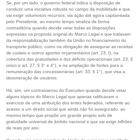
PUBLICAÇÕES
Se, por um lado, o governo federal indica a disposição de
conduzir uma iniciativa robusta no campo da mobilidade e que
PUBLICIDADE
vai exigir volumosos recursos, via ação até agora capitaneada
pelo Presidente, ao mesmo tempo sinaliza de forma
MANUAL DE REDAÇÃO
contraditória quando decide vetar todas as disposições
expressas na proposta original do Marco Legal e que tratavam
RELEASES
da responsabilização também da União no financiamento do
transporte público, como na obrigação de assegurar as receitas
CONTATO
de custeio e outros aportes orçamentários (art. 23, I); na
cobertura das gratuidades e dos déficits operacionais (art. 23, §
CADASTRO
único e art. 27, § 3° e 4°); e na ampliação de fontes para a
remuneração das concessionárias (art. 33, § 1°), que visa a
ASSOCIE-SE
desoneração de usuários.
ATUALIZAÇÃO CADASTRAL
Há, sim, um contrassenso do Executivo quando decide vetar
alguns tópicos do Marco Legal que apenas ratificavam o
NÚCLEO JOVEM
exercício de uma atribuição dos entes federados, referente ao
acesso a um direito social que ainda não foi assegurado, ao
mesmo tempo que propõe um grande projeto solo de
gratuidade universal de âmbito nacional e que vai exigir bilhões
de reais por ano.