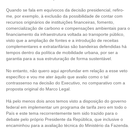
Quando se fala em equívocos da decisão presidencial, refiro-
RES 1.002/2002 – CÓDIGO DE ÉTICA
me, por exemplo, à exclusão da possibilidade de contar com
recursos originários de instituições financeiras, fomento,
HOMOLOGAÇÕES
comercialização de carbono e compensações ambientais para o
financiamento da infraestrutura voltada ao transporte público,
PISO SALARIAL
visto que a ampliação de fontes e a introdução de receitas
complementares e extratarifárias são bandeiras defendidas há
FIQUE POR DENTRO
tempos dentro da política de mobilidade urbana, por ser a
garantia para a sua estruturação de forma sustentável.
OPORTUNIDADES
No entanto, não quero aqui aprofundar em relação a esse veto
APRESENTAÇÃO
específico e vou me ater àquilo que avalio como o tal
contrassenso na decisão do Executivo, no comparativo com a
EMPREGO E ESTÁGIO
proposta original do Marco Legal.
CARREIRA
Há pelo menos dois anos temos visto a disposição do governo
federal em implementar um programa de tarifa zero em todo o
AUTÔNOMOS E SERVIÇOS
País e este tema recorrentemente tem sido trazido para o
debate pelo próprio Presidente da República, que inclusive o
NEWSLETTER
encaminhou para a avaliação técnica do Ministério da Fazenda.
GUIA DAS ENGENHARIAS