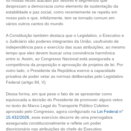
foi muitas vezes atacado por setores e segmentos que
desprezam a democracia como elemento de sustentação da
CONTRIBUIÇÕES
estabilidade e paz social, como recentemente se repetiu em
nosso país e que, infelizmente, tem se tornado comum em
CONTRIBUIÇÃO ASSISTENCIAL
vários outros cantos do mundo.
CONTRIBUIÇÃO ASSOCIATIVA OU ANUIDADE DE SÓCIO
A Constituição também destaca que o Legislativo, o Executivo e
o Judiciário são poderes integrantes da União, usufruindo de
CONTRIBUIÇÃO SINDICAL URBANA
independência para o exercício das suas atribuições, ao mesmo
tempo que eles devem buscar uma convivência harmônica
REVISÃO DE APOSENTADORIA
entre si. Assim, ao Congresso Nacional está assegurada a
competência da proposição e aprovação de projetos de lei. Por
FGTS EXPURGOS
outro lado, o Presidente da República exerce a capacidade
privativa de poder vetar as normas deliberadas pelo Legislativo
Federal (artigo 84, V).
FGTS CORREÇÃO
Dessa forma, em que pese o fato de se apresentar como
LEGISLAÇÃO
equivocada a decisão do Presidente de promover alguns vetos
no texto do Marco Legal do Transporte Público Coletivo
LEI 4.950-A/1966 – PISO SALARIAL
aprovado pelo Congresso, agora configurado na
Lei Federal n°
15.432/2026
, esse exercício decorre de uma prerrogativa
LEI 5.194/1966 – REGULAMENTAÇÃO DA PROFISSÃO
assegurada constitucionalmente e reflete um poder
discricionário nas atribuições do chefe do Executivo.
LEI 6.496/1977 – ART