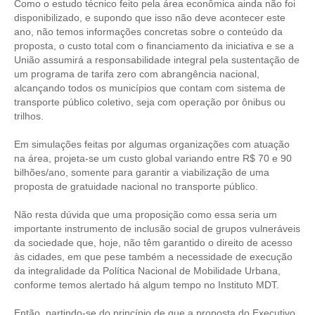
Como o estudo técnico feito pela área econômica ainda não foi
disponibilizado, e supondo que isso não deve acontecer este
CONTATO
ano, não temos informações concretas sobre o conteúdo da
proposta, o custo total com o financiamento da iniciativa e se a
CURSOS
União assumirá a responsabilidade integral pela sustentação de
um programa de tarifa zero com abrangência nacional,
ENGENHEIRO EMPREENDEDOR
alcançando todos os municípios que contam com sistema de
transporte público coletivo, seja com operação por ônibus ou
SEESP EDUCAÇÃO
trilhos.
PLATAFORMAS GRATUITAS
Em simulações feitas por algumas organizações com atuação
na área, projeta-se um custo global variando entre R$ 70 e 90
BENEFÍCIOS
bilhões/ano, somente para garantir a viabilização de uma
proposta de gratuidade nacional no transporte público.
APOSENTADORIA
Não resta dúvida que uma proposição como essa seria um
importante instrumento de inclusão social de grupos vulneráveis
CONVÊNIOS
da sociedade que, hoje, não têm garantido o direito de acesso
às cidades, em que pese também a necessidade de execução
PLANO DE SAÚDE
da integralidade da Política Nacional de Mobilidade Urbana,
conforme temos alertado há algum tempo no Instituto MDT.
SEESPPREV
Então, partindo-se do princípio de que a proposta do Executivo