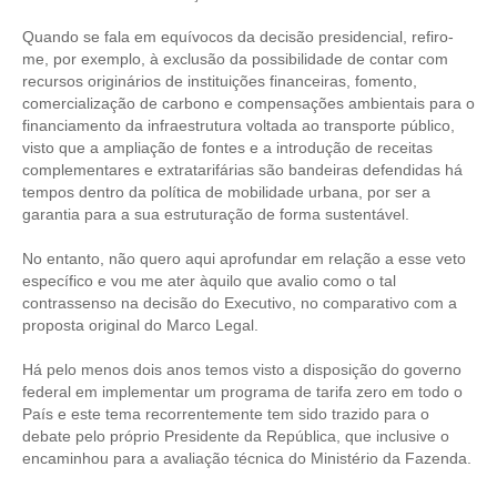
Quando se fala em equívocos da decisão presidencial, refiro-
RES 1.002/2002 – CÓDIGO DE ÉTICA
me, por exemplo, à exclusão da possibilidade de contar com
recursos originários de instituições financeiras, fomento,
HOMOLOGAÇÕES
comercialização de carbono e compensações ambientais para o
financiamento da infraestrutura voltada ao transporte público,
PISO SALARIAL
visto que a ampliação de fontes e a introdução de receitas
complementares e extratarifárias são bandeiras defendidas há
FIQUE POR DENTRO
tempos dentro da política de mobilidade urbana, por ser a
garantia para a sua estruturação de forma sustentável.
OPORTUNIDADES
No entanto, não quero aqui aprofundar em relação a esse veto
APRESENTAÇÃO
específico e vou me ater àquilo que avalio como o tal
contrassenso na decisão do Executivo, no comparativo com a
EMPREGO E ESTÁGIO
proposta original do Marco Legal.
CARREIRA
Há pelo menos dois anos temos visto a disposição do governo
federal em implementar um programa de tarifa zero em todo o
AUTÔNOMOS E SERVIÇOS
País e este tema recorrentemente tem sido trazido para o
debate pelo próprio Presidente da República, que inclusive o
NEWSLETTER
encaminhou para a avaliação técnica do Ministério da Fazenda.
GUIA DAS ENGENHARIAS