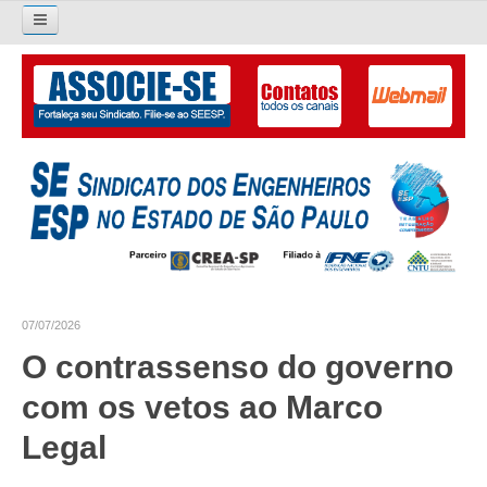
Pesquisar...
O SINDICATO
APRESENTAÇÃO
PALAVRA DO PRESIDENTE
DIRETORIA
DIRETORIA
07/07/2026
LIVRO GESTÃO 2026-2029
O contrassenso do governo
SUBSEDES SINDICAIS
com os vetos ao Marco
GALERIA EX-PRESIDENTES
Legal
ORGANOGRAMA