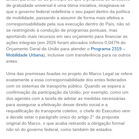
CONSÓRCIOS
de gratuidade universal é uma ótima iniciativa, imaginava-se
que o governo federal redefiniria o seu papel dentro da política
CAMPANHAS SALARIAIS
de mobilidade, passando a assumir de forma mais efetiva a
corresponsabilidade pela sua execução dentro do País, não só
COMUNICAÇÃO
se restringindo à condução de programas pontuais, mas
aportando mais recursos em seu orçamento para financiar as
PALAVRA DO MURILO
ações integrais (em 2026 foram alocados ínfimos 0,047% do
Orçamento Geral da União para atender o
Programa 2319 –
NOTÍCIAS
Mobilidade Urbana
), inclusive com transferência para os outros
entes.
CONTEÚDO ESPECIAL
Uma das premissas fixadas no projeto do Marco Legal se refere
JORNAL DO ENGENHEIRO
exatamente a essa corresponsabilidade dos entes federados
com os sistemas de transporte público. Quando se espera a
AGENDA
confirmação da participação da União, por exemplo, como um
dos agentes com a tarefa de adotar as medidas necessárias
SEESP NOTÍCIAS
para assegurar a efetivação desse direito social e a
requalificação do transporte coletivo, o chefe do Executivo vem
NOTÍCIAS NO WHATSAPP
e decide vetar o parágrafo único do artigo 2° da proposta
original do Marco, o que acaba retirando a obrigação formal
FOTOS
não só do governo federal, como também de estados.