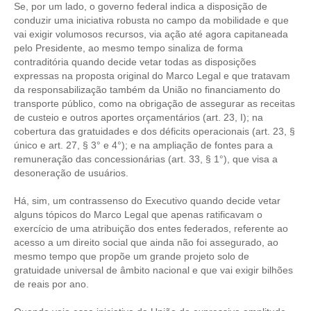
PUBLICAÇÕES
Se, por um lado, o governo federal indica a disposição de
conduzir uma iniciativa robusta no campo da mobilidade e que
PUBLICIDADE
vai exigir volumosos recursos, via ação até agora capitaneada
pelo Presidente, ao mesmo tempo sinaliza de forma
MANUAL DE REDAÇÃO
contraditória quando decide vetar todas as disposições
expressas na proposta original do Marco Legal e que tratavam
RELEASES
da responsabilização também da União no financiamento do
transporte público, como na obrigação de assegurar as receitas
CONTATO
de custeio e outros aportes orçamentários (art. 23, I); na
cobertura das gratuidades e dos déficits operacionais (art. 23, §
CADASTRO
único e art. 27, § 3° e 4°); e na ampliação de fontes para a
remuneração das concessionárias (art. 33, § 1°), que visa a
ASSOCIE-SE
desoneração de usuários.
ATUALIZAÇÃO CADASTRAL
Há, sim, um contrassenso do Executivo quando decide vetar
alguns tópicos do Marco Legal que apenas ratificavam o
NÚCLEO JOVEM
exercício de uma atribuição dos entes federados, referente ao
acesso a um direito social que ainda não foi assegurado, ao
mesmo tempo que propõe um grande projeto solo de
gratuidade universal de âmbito nacional e que vai exigir bilhões
de reais por ano.