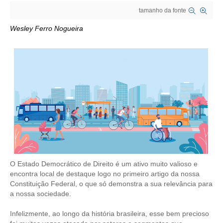
tamanho da fonte
CRESCE BRASIL
Wesley Ferro Nogueira
CONSELHO TECNOLÓGICO
HISTÓRICO E ATUAÇÃO
COMPOSIÇÃO
CONSELHOS ASSESSORES
PERSONALIDADES DA TECNOLOGIA
NÚCLEO DA MULHER ENGENHEIRA
TRANSPARÊNCIA
O Estado Democrático de Direito é um ativo muito valioso e
encontra local de destaque logo no primeiro artigo da nossa
JURÍDICO
Constituição Federal, o que só demonstra a sua relevância para
a nossa sociedade.
CONSULTORIA
Infelizmente, ao longo da história brasileira, esse bem precioso
ACORDOS, CONVENÇÕES E DISSÍDIOS