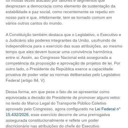
foi muitas vezes atacado por setores e segmentos que
desprezam a democracia como elemento de sustentação da
CONTRIBUIÇÕES
estabilidade e paz social, como recentemente se repetiu em
nosso país e que, infelizmente, tem se tornado comum em
CONTRIBUIÇÃO ASSISTENCIAL
vários outros cantos do mundo.
CONTRIBUIÇÃO ASSOCIATIVA OU ANUIDADE DE SÓCIO
A Constituição também destaca que o Legislativo, o Executivo e
o Judiciário são poderes integrantes da União, usufruindo de
CONTRIBUIÇÃO SINDICAL URBANA
independência para o exercício das suas atribuições, ao mesmo
tempo que eles devem buscar uma convivência harmônica
REVISÃO DE APOSENTADORIA
entre si. Assim, ao Congresso Nacional está assegurada a
competência da proposição e aprovação de projetos de lei. Por
FGTS EXPURGOS
outro lado, o Presidente da República exerce a capacidade
privativa de poder vetar as normas deliberadas pelo Legislativo
Federal (artigo 84, V).
FGTS CORREÇÃO
Dessa forma, em que pese o fato de se apresentar como
LEGISLAÇÃO
equivocada a decisão do Presidente de promover alguns vetos
no texto do Marco Legal do Transporte Público Coletivo
LEI 4.950-A/1966 – PISO SALARIAL
aprovado pelo Congresso, agora configurado na
Lei Federal n°
15.432/2026
, esse exercício decorre de uma prerrogativa
LEI 5.194/1966 – REGULAMENTAÇÃO DA PROFISSÃO
assegurada constitucionalmente e reflete um poder
discricionário nas atribuições do chefe do Executivo.
LEI 6.496/1977 – ART