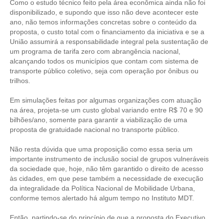
Como o estudo técnico feito pela área econômica ainda não foi
disponibilizado, e supondo que isso não deve acontecer este
CONTATO
ano, não temos informações concretas sobre o conteúdo da
proposta, o custo total com o financiamento da iniciativa e se a
CURSOS
União assumirá a responsabilidade integral pela sustentação de
um programa de tarifa zero com abrangência nacional,
ENGENHEIRO EMPREENDEDOR
alcançando todos os municípios que contam com sistema de
transporte público coletivo, seja com operação por ônibus ou
SEESP EDUCAÇÃO
trilhos.
PLATAFORMAS GRATUITAS
Em simulações feitas por algumas organizações com atuação
na área, projeta-se um custo global variando entre R$ 70 e 90
BENEFÍCIOS
bilhões/ano, somente para garantir a viabilização de uma
proposta de gratuidade nacional no transporte público.
APOSENTADORIA
Não resta dúvida que uma proposição como essa seria um
importante instrumento de inclusão social de grupos vulneráveis
CONVÊNIOS
da sociedade que, hoje, não têm garantido o direito de acesso
às cidades, em que pese também a necessidade de execução
PLANO DE SAÚDE
da integralidade da Política Nacional de Mobilidade Urbana,
conforme temos alertado há algum tempo no Instituto MDT.
SEESPPREV
Então, partindo-se do princípio de que a proposta do Executivo