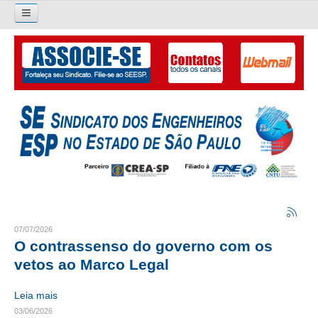
Pesquisar...
O SINDICATO
APRESENTAÇÃO
PALAVRA DO PRESIDENTE
DIRETORIA
DIRETORIA
LIVRO GESTÃO 2026-2029
07/07/2026
O contrassenso do governo com os
SUBSEDES SINDICAIS
vetos ao Marco Legal
GALERIA EX-PRESIDENTES
Leia mais
03/06/2026
ORGANOGRAMA