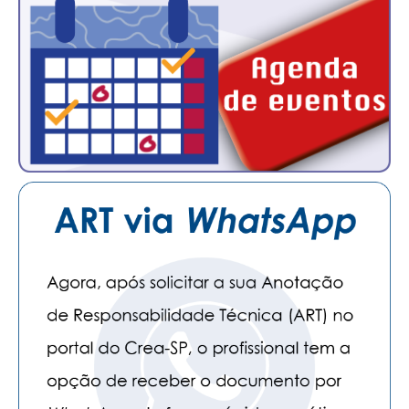
CONTATO
CURSOS
ENGENHEIRO EMPREENDEDOR
SEESP EDUCAÇÃO
PLATAFORMAS GRATUITAS
BENEFÍCIOS
APOSENTADORIA
CONVÊNIOS
PLANO DE SAÚDE
SEESPPREV