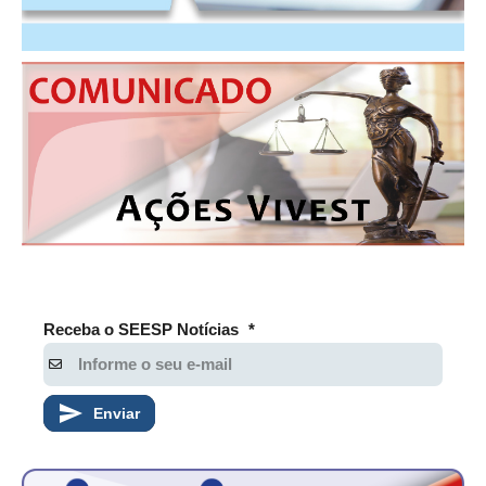
RES 1.002/2002 – CÓDIGO DE ÉTICA
HOMOLOGAÇÕES
PISO SALARIAL
FIQUE POR DENTRO
OPORTUNIDADES
APRESENTAÇÃO
EMPREGO E ESTÁGIO
Receba o SEESP Notícias
*
CARREIRA
AUTÔNOMOS E SERVIÇOS
Enviar
NEWSLETTER
GUIA DAS ENGENHARIAS