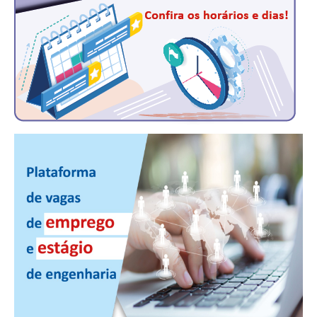
CONTRIBUIÇÕES
CONTRIBUIÇÃO ASSISTENCIAL
CONTRIBUIÇÃO ASSOCIATIVA OU ANUIDADE DE SÓCIO
CONTRIBUIÇÃO SINDICAL URBANA
REVISÃO DE APOSENTADORIA
FGTS EXPURGOS
FGTS CORREÇÃO
LEGISLAÇÃO
LEI 4.950-A/1966 – PISO SALARIAL
LEI 5.194/1966 – REGULAMENTAÇÃO DA PROFISSÃO
LEI 6.496/1977 – ART