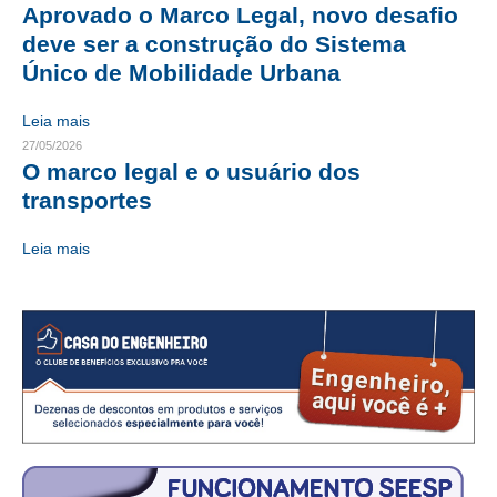
Aprovado o Marco Legal, novo desafio
CRESCE BRASIL
deve ser a construção do Sistema
Único de Mobilidade Urbana
CONSELHO TECNOLÓGICO
Leia mais
HISTÓRICO E ATUAÇÃO
27/05/2026
O marco legal e o usuário dos
COMPOSIÇÃO
transportes
CONSELHOS ASSESSORES
Leia mais
PERSONALIDADES DA TECNOLOGIA
NÚCLEO DA MULHER ENGENHEIRA
TRANSPARÊNCIA
JURÍDICO
CONSULTORIA
ACORDOS, CONVENÇÕES E DISSÍDIOS