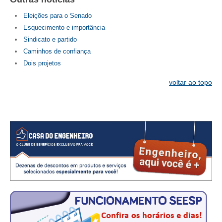
Eleições para o Senado
RES 1.002/2002 – CÓDIGO DE ÉTICA
Esquecimento e importância
HOMOLOGAÇÕES
Sindicato e partido
Caminhos de confiança
PISO SALARIAL
Dois projetos
FIQUE POR DENTRO
voltar ao topo
OPORTUNIDADES
APRESENTAÇÃO
EMPREGO E ESTÁGIO
CARREIRA
AUTÔNOMOS E SERVIÇOS
NEWSLETTER
GUIA DAS ENGENHARIAS