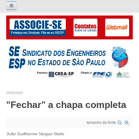
Pesquisar...
O SINDICATO
APRESENTAÇÃO
PALAVRA DO PRESIDENTE
DIRETORIA
DIRETORIA
29/05/2026
LIVRO GESTÃO 2026-2029
"Fechar" a chapa completa
SUBSEDES SINDICAIS
tamanho da fonte
GALERIA EX-PRESIDENTES
João Guilherme Vargas Netto
ORGANOGRAMA