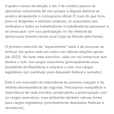
A quatro meses da eleição o dia 4 de outubro parece se
CRESCE BRASIL
aproximar velozmente de nós porque a disputa eleitoral se
acelera atropelando o cronograma oficial. É mais do que hora
CONSELHO TECNOLÓGICO
para os dirigentes e ativistas sindicais, os associados aos
sindicatos e todos os trabalhadores e trabalhadoras passarem a
HISTÓRICO E ATUAÇÃO
se preocupar com sua participação no rito eleitoral da
democracia (mesmo tendo uma Copa do Mundo pela frente).
COMPOSIÇÃO
O primeiro exercício de “aquecimento” seria o de procurar se
CONSELHOS ASSESSORES
lembrar em quem cada um votou nas últimas eleições gerais
(de 2022). Ao fazer este exercício, cada um vai comprovar que
PERSONALIDADES DA TECNOLOGIA
lembra o voto nos cargos executivos (principalmente para
presidente da República) e esquece o voto nos cargos
NÚCLEO DA MULHER ENGENHEIRA
legislativos (em particular para deputado federal e senador).
TRANSPARÊNCIA
Este é um marcador da importância da primeira votação e da
relativa desimportância da segunda. Precisamos reequilibrar a
JURÍDICO
importância de cada escolha, preservando a preocupação com
os cargos executivos, mas atribuindo também valores fortes
CONSULTORIA
para cargos legislativos (principalmente deputados federais e
senadores).
ACORDOS, CONVENÇÕES E DISSÍDIOS