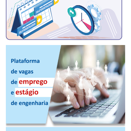
CONTATO
CURSOS
ENGENHEIRO EMPREENDEDOR
SEESP EDUCAÇÃO
PLATAFORMAS GRATUITAS
BENEFÍCIOS
APOSENTADORIA
CONVÊNIOS
PLANO DE SAÚDE
SEESPPREV