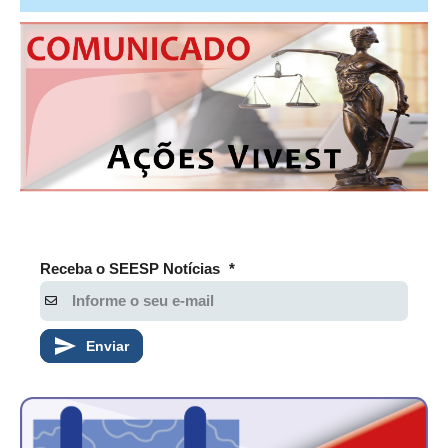
CONSÓRCIOS
CAMPANHAS SALARIAIS
COMUNICAÇÃO
PALAVRA DO MURILO
NOTÍCIAS
CONTEÚDO ESPECIAL
JORNAL DO ENGENHEIRO
Receba o SEESP Notícias
*
AGENDA
SEESP NOTÍCIAS
Enviar
NOTÍCIAS NO WHATSAPP
FOTOS