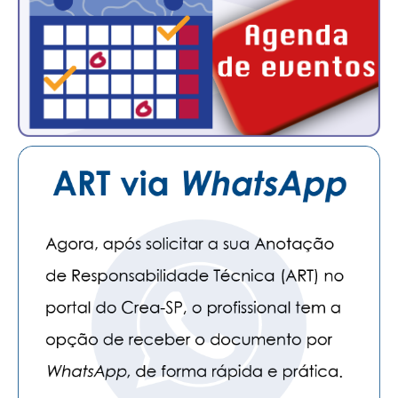
PUBLICAÇÕES
PUBLICIDADE
MANUAL DE REDAÇÃO
RELEASES
CONTATO
CADASTRO
ASSOCIE-SE
ATUALIZAÇÃO CADASTRAL
NÚCLEO JOVEM