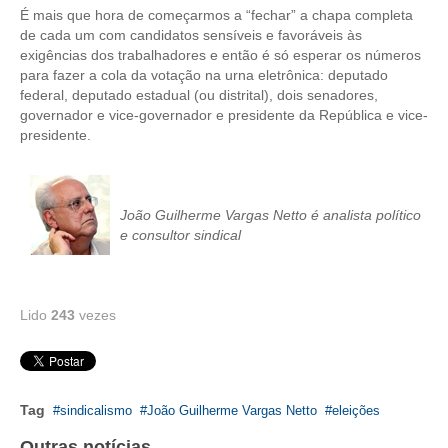
É mais que hora de começarmos a “fechar” a chapa completa
de cada um com candidatos sensíveis e favoráveis às
CONTRIBUIÇÕES
exigências dos trabalhadores e então é só esperar os números
para fazer a cola da votação na urna eletrônica: deputado
CONTRIBUIÇÃO ASSISTENCIAL
federal, deputado estadual (ou distrital), dois senadores,
governador e vice-governador e presidente da República e vice-
CONTRIBUIÇÃO ASSOCIATIVA OU ANUIDADE DE SÓCIO
presidente.
CONTRIBUIÇÃO SINDICAL URBANA
REVISÃO DE APOSENTADORIA
João Guilherme Vargas Netto é analista político
e consultor sindical
FGTS EXPURGOS
FGTS CORREÇÃO
Lido
243
vezes
LEGISLAÇÃO
LEI 4.950-A/1966 – PISO SALARIAL
LEI 5.194/1966 – REGULAMENTAÇÃO DA PROFISSÃO
Tag
sindicalismo
João Guilherme Vargas Netto
eleições
Outras notícias
LEI 6.496/1977 – ART