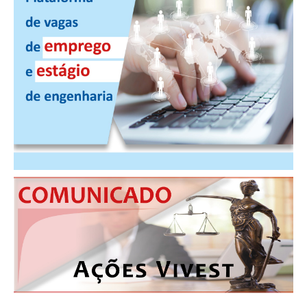
CONSÓRCIOS
CAMPANHAS SALARIAIS
COMUNICAÇÃO
PALAVRA DO MURILO
NOTÍCIAS
CONTEÚDO ESPECIAL
JORNAL DO ENGENHEIRO
AGENDA
SEESP NOTÍCIAS
NOTÍCIAS NO WHATSAPP
FOTOS