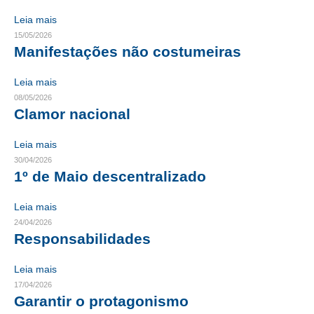
Leia mais
CONTRIBUIÇÕES
15/05/2026
Manifestações não costumeiras
CONTRIBUIÇÃO ASSISTENCIAL
Leia mais
CONTRIBUIÇÃO ASSOCIATIVA OU ANUIDADE DE SÓCIO
08/05/2026
CONTRIBUIÇÃO SINDICAL URBANA
Clamor nacional
REVISÃO DE APOSENTADORIA
Leia mais
30/04/2026
FGTS EXPURGOS
1º de Maio descentralizado
FGTS CORREÇÃO
Leia mais
24/04/2026
LEGISLAÇÃO
Responsabilidades
LEI 4.950-A/1966 – PISO SALARIAL
Leia mais
LEI 5.194/1966 – REGULAMENTAÇÃO DA PROFISSÃO
17/04/2026
Garantir o protagonismo
LEI 6.496/1977 – ART