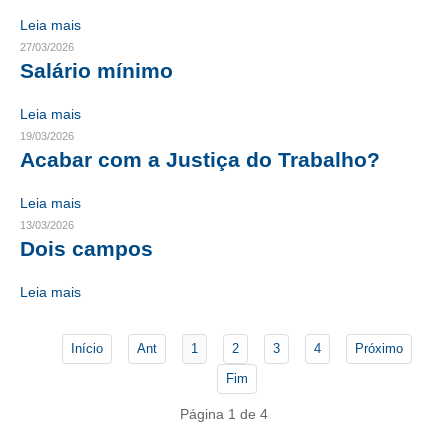
Leia mais
RES 1.002/2002 – CÓDIGO DE ÉTICA
27/03/2026
Salário mínimo
HOMOLOGAÇÕES
Leia mais
PISO SALARIAL
19/03/2026
Acabar com a Justiça do Trabalho?
FIQUE POR DENTRO
OPORTUNIDADES
Leia mais
13/03/2026
APRESENTAÇÃO
Dois campos
EMPREGO E ESTÁGIO
Leia mais
CARREIRA
Início
Ant
1
2
3
4
Próximo
AUTÔNOMOS E SERVIÇOS
Fim
NEWSLETTER
Página 1 de 4
GUIA DAS ENGENHARIAS