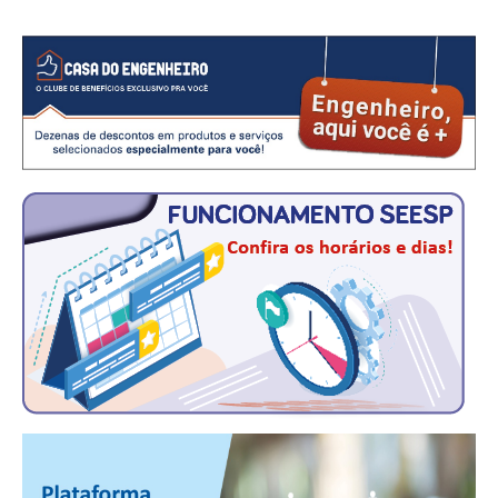
CONTATO
CURSOS
ENGENHEIRO EMPREENDEDOR
SEESP EDUCAÇÃO
PLATAFORMAS GRATUITAS
BENEFÍCIOS
APOSENTADORIA
CONVÊNIOS
PLANO DE SAÚDE
SEESPPREV