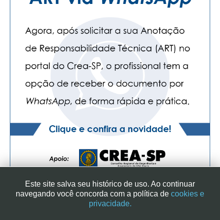
Este site salva seu histórico de uso. Ao continuar
navegando você concorda com a política de
cookies e
privacidade.
SINDICATO DOS ENGENHEIROS NO ESTADO DE SÃO PAULO
| RUA GENEBRA, 25 - CEP 01316-901 - SÃO PAULO/SP - BRASIL