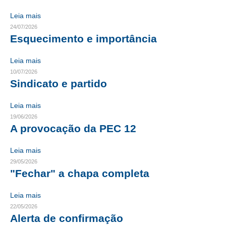
Leia mais
CRESCE BRASIL
24/07/2026
Esquecimento e importância
CONSELHO TECNOLÓGICO
HISTÓRICO E ATUAÇÃO
Leia mais
10/07/2026
COMPOSIÇÃO
Sindicato e partido
CONSELHOS ASSESSORES
Leia mais
19/06/2026
PERSONALIDADES DA TECNOLOGIA
A provocação da PEC 12
NÚCLEO DA MULHER ENGENHEIRA
Leia mais
TRANSPARÊNCIA
29/05/2026
"Fechar" a chapa completa
JURÍDICO
Leia mais
CONSULTORIA
22/05/2026
Alerta de confirmação
ACORDOS, CONVENÇÕES E DISSÍDIOS