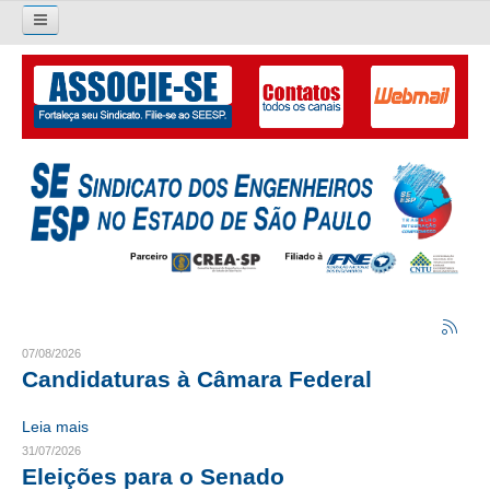
Pesquisar...
O SINDICATO
APRESENTAÇÃO
PALAVRA DO PRESIDENTE
DIRETORIA
DIRETORIA
LIVRO GESTÃO 2026-2029
07/08/2026
Candidaturas à Câmara Federal
SUBSEDES SINDICAIS
Leia mais
GALERIA EX-PRESIDENTES
31/07/2026
Eleições para o Senado
ORGANOGRAMA