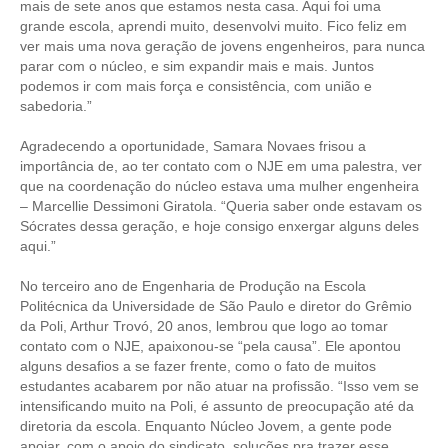
mais de sete anos que estamos nesta casa. Aqui foi uma
grande escola, aprendi muito, desenvolvi muito. Fico feliz em
ver mais uma nova geração de jovens engenheiros, para nunca
parar com o núcleo, e sim expandir mais e mais. Juntos
podemos ir com mais força e consistência, com união e
sabedoria.”
Agradecendo a oportunidade, Samara Novaes frisou a
importância de, ao ter contato com o NJE em uma palestra, ver
que na coordenação do núcleo estava uma mulher engenheira
– Marcellie Dessimoni Giratola. “Queria saber onde estavam os
Sócrates dessa geração, e hoje consigo enxergar alguns deles
aqui.”
No terceiro ano de Engenharia de Produção na Escola
Politécnica da Universidade de São Paulo e diretor do Grêmio
da Poli, Arthur Trovó, 20 anos, lembrou que logo ao tomar
contato com o NJE, apaixonou-se “pela causa”. Ele apontou
alguns desafios a se fazer frente, como o fato de muitos
estudantes acabarem por não atuar na profissão. “Isso vem se
intensificando muito na Poli, é assunto de preocupação até da
diretoria da escola. Enquanto Núcleo Jovem, a gente pode
apoiar, com o apoio do sindicato, soluções pra trazer esse