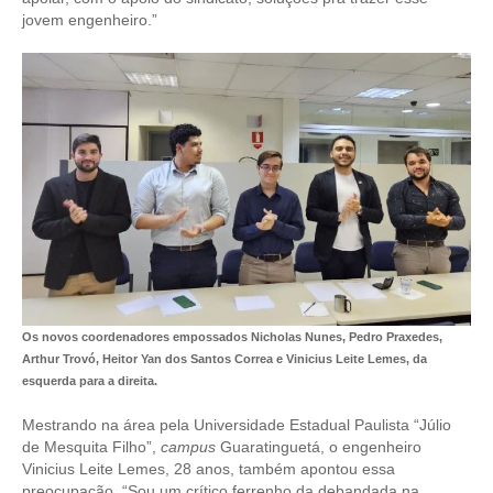
jovem engenheiro.”
Os novos coordenadores empossados Nicholas Nunes, Pedro Praxedes,
Arthur Trovó, Heitor Yan dos Santos Correa e Vinicius Leite Lemes, da
esquerda para a direita.
Mestrando na área pela Universidade Estadual Paulista “Júlio
de Mesquita Filho”,
campus
Guaratinguetá, o engenheiro
Vinicius Leite Lemes, 28 anos, também apontou essa
preocupação. “Sou um crítico ferrenho da debandada na