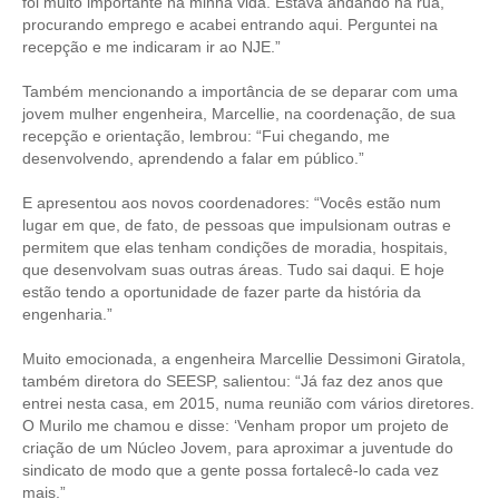
foi muito importante na minha vida. Estava andando na rua,
procurando emprego e acabei entrando aqui. Perguntei na
recepção e me indicaram ir ao NJE.”
Também mencionando a importância de se deparar com uma
jovem mulher engenheira, Marcellie, na coordenação, de sua
recepção e orientação, lembrou: “Fui chegando, me
desenvolvendo, aprendendo a falar em público.”
E apresentou aos novos coordenadores: “Vocês estão num
lugar em que, de fato, de pessoas que impulsionam outras e
permitem que elas tenham condições de moradia, hospitais,
que desenvolvam suas outras áreas. Tudo sai daqui. E hoje
estão tendo a oportunidade de fazer parte da história da
engenharia.”
Muito emocionada, a engenheira Marcellie Dessimoni Giratola,
também diretora do SEESP, salientou: “Já faz dez anos que
entrei nesta casa, em 2015, numa reunião com vários diretores.
O Murilo me chamou e disse: ‘Venham propor um projeto de
criação de um Núcleo Jovem, para aproximar a juventude do
sindicato de modo que a gente possa fortalecê-lo cada vez
mais.”