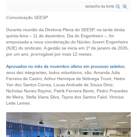
tamanho da fonte
CRESCE BRASIL
Comunicação SEESP
CONSELHO TECNOLÓGICO
Durante reunião da Diretoria Plena do SEESP, na tarde desta
HISTÓRICO E ATUAÇÃO
quinta-feira – 11 de dezembro, Dia do Engenheiro –, foi
empossada a nova coordenação do Núcleo Jovem Engenheiro
(NJE) do sindicato. A gestão se inicia em 1º de janeiro de 2026,
COMPOSIÇÃO
por um ano, prorrogável por mais 12 meses.
CONSELHOS ASSESSORES
Aprovados no mês de novembro último em processo seletivo
,
seus dez integrantes, todos voluntários, são: Amanda Julia
PERSONALIDADES DA TECNOLOGIA
Ferreira de Castro, Arthur Henrique de Nóbrega Trovó, Heitor
Yan dos Santos Correa, Lucas Andrade de Souza Diniz,
NÚCLEO DA MULHER ENGENHEIRA
Nicholas Nunes Raymo, Patrik Ferreira Bento, Pedro Praxedes
de Meira, Stella Viana Silva, Tayna dos Santos Faiol, Vinicius
TRANSPARÊNCIA
Leite Lemes.
JURÍDICO
CONSULTORIA
ACORDOS, CONVENÇÕES E DISSÍDIOS