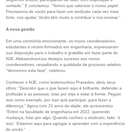
vontade.” E conclamou: “Temos que valorizar o nosso papel.
RES 1.002/2002 – CÓDIGO DE ÉTICA
Precisamos de vocês para fazer um sindicato cada vez mais
forte, nos ajudar. Vocês têm muito a contribuir e nos ensinar.”
HOMOLOGAÇÕES
A nova gestão
PISO SALARIAL
Em uma cerimônia emocionante, os novos coordenadores,
estudantes e recém-formados em engenharia, expressaram
FIQUE POR DENTRO
sua disposição para o trabalho e gratidão em fazer parte do
NJE. Aleksandravicius desejou sucesso aos novos
OPORTUNIDADES
coordenadores, ressaltando a qualidade de processo seletivo.
“Vencemos esta fase”, celebrou.
APRESENTAÇÃO
Conhecer o NJE, como testemunhou Praxedes, abriu seus
EMPREGO E ESTÁGIO
olhos: “Descobri que o que fazem aqui é brilhante, defender a
profissão e as pessoas, lutar por elas e estar à frente. Peguei
CARREIRA
isso como exemplo, por isso quis participar, para fazer a
diferença.” Agora com 21 anos de idade, ele acrescentou:
AUTÔNOMOS E SERVIÇOS
“Entrei na faculdade de engenharia em 2022, querendo
mudança, lutar por algo. Quando conheci o sindicato, falei: ‘é
NEWSLETTER
isso’. Estamos aqui para agregar e aprender com a experiência
de vocês.”
GUIA DAS ENGENHARIAS