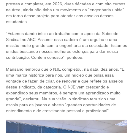
CONSÓRCIOS
prestes a completar, em 2026, duas décadas e com oito cursos
na área, ainda não tinha um movimento da “engenharia unida”
CAMPANHAS SALARIAIS
em torno desse projeto para atender aos anseios desses
estudantes.
COMUNICAÇÃO
“Estamos dando início ao trabalho com o apoio da Subsede
PALAVRA DO MURILO
Sindical no ABC. Assumir essa cadeira é um orgulho e uma
missão muito grande com a engenharia e a sociedade. Estamos
NOTÍCIAS
unidos buscando nossos melhores esforços para dar nossa
contribuição. Contem conosco”, pontuou.
CONTEÚDO ESPECIAL
Mansano lembrou que o NJE completou, na data, dez anos. “É
JORNAL DO ENGENHEIRO
uma marca histórica para nós, um núcleo que pulsa essa
vontade de fazer, de criar, de renovar e que reflete os anseios
AGENDA
desse sindicato, da categoria. O NJE vem crescendo e
expandindo seus membros, é sempre um aprendizado muito
SEESP NOTÍCIAS
grande”, declarou. Na sua visão. o sindicato tem sido uma
escola para os jovens e aberto “grandes oportunidades de
NOTÍCIAS NO WHATSAPP
entendimento e de crescimento pessoal e profissional”.
FOTOS