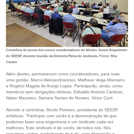
CONTRIBUIÇÕES
CONTRIBUIÇÃO ASSISTENCIAL
CONTRIBUIÇÃO ASSOCIATIVA OU ANUIDADE DE SÓCIO
CONTRIBUIÇÃO SINDICAL URBANA
Cerimônia de posse dos novos coordenadores do Núcleo Jovem Engenheiro
do SEESP, durante reunião da Diretoria Plena do sindicato. Fotos: Rita
REVISÃO DE APOSENTADORIA
Casaro
FGTS EXPURGOS
Além destes, permanecem como coordenadores, para mais
uma gestão, Marco Aleksandravicius, Matheus Veiga Mansano
FGTS CORREÇÃO
e Rogério Magela de Araújo Lopes. Participarão, ainda, como
membros sem obrigações efetivas, Edivaldo Antonio Cardoso,
LEGISLAÇÃO
Natan Mazziero, Samara Santos de Novaes, Victor Curti.
LEI 4.950-A/1966 – PISO SALARIAL
Abrindo a cerimônia, Murilo Pinheiro, presidente do SEESP,
enfatizou: “Participar com vocês é a demonstração de que
LEI 5.194/1966 – REGULAMENTAÇÃO DA PROFISSÃO
podemos fazer uma engenharia e um sindicato cada vez
melhores. Este sindicato é de vocês, de todos nós. Nós
LEI 6.496/1977 – ART
seguimos unidos, participando de tudo, com disposição e