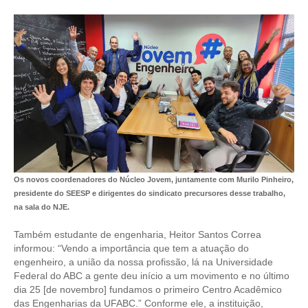
CONTATO
CURSOS
ENGENHEIRO EMPREENDEDOR
SEESP EDUCAÇÃO
PLATAFORMAS GRATUITAS
BENEFÍCIOS
Os novos coordenadores do Núcleo Jovem, juntamente com Murilo Pinheiro,
presidente do SEESP e dirigentes do sindicato precursores desse trabalho,
APOSENTADORIA
na sala do NJE.
CONVÊNIOS
Também estudante de engenharia, Heitor Santos Correa
informou: “Vendo a importância que tem a atuação do
PLANO DE SAÚDE
engenheiro, a união da nossa profissão, lá na Universidade
Federal do ABC a gente deu início a um movimento e no último
SEESPPREV
dia 25 [de novembro] fundamos o primeiro Centro Acadêmico
das Engenharias da UFABC.” Conforme ele, a instituição,