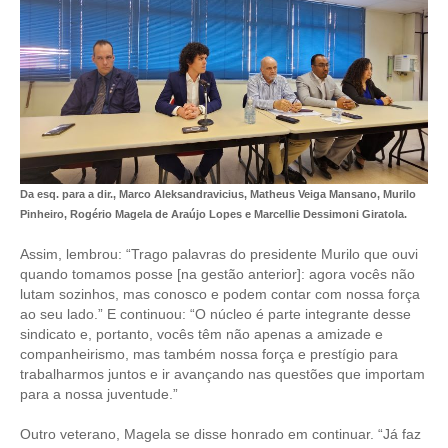
PUBLICAÇÕES
PUBLICIDADE
MANUAL DE REDAÇÃO
RELEASES
CONTATO
Da esq. para a dir., Marco Aleksandravicius, Matheus Veiga Mansano, Murilo
CADASTRO
Pinheiro, Rogério Magela de Araújo Lopes e Marcellie Dessimoni Giratola.
ASSOCIE-SE
Assim, lembrou: “Trago palavras do presidente Murilo que ouvi
quando tomamos posse [na gestão anterior]: agora vocês não
ATUALIZAÇÃO CADASTRAL
lutam sozinhos, mas conosco e podem contar com nossa força
ao seu lado.” E continuou: “O núcleo é parte integrante desse
NÚCLEO JOVEM
sindicato e, portanto, vocês têm não apenas a amizade e
companheirismo, mas também nossa força e prestígio para
trabalharmos juntos e ir avançando nas questões que importam
para a nossa juventude.”
Outro veterano, Magela se disse honrado em continuar. “Já faz