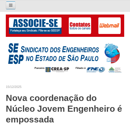
Pesquisar...
O SINDICATO
APRESENTAÇÃO
PALAVRA DO PRESIDENTE
DIRETORIA
DIRETORIA
15/12/2025
LIVRO GESTÃO 2026-2029
Nova coordenação do
SUBSEDES SINDICAIS
Núcleo Jovem Engenheiro é
GALERIA EX-PRESIDENTES
empossada
ORGANOGRAMA