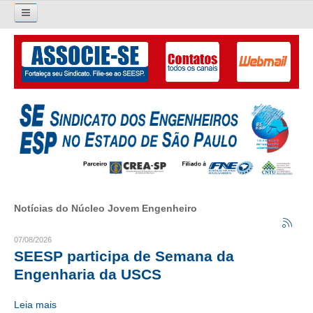
Pesquisar...
O SINDICATO
APRESENTAÇÃO
PALAVRA DO PRESIDENTE
DIRETORIA
DIRETORIA
Notícias do Núcleo Jovem Engenheiro
LIVRO GESTÃO 2026-2029
07/08/2026
SUBSEDES SINDICAIS
SEESP participa de Semana da
Engenharia da USCS
GALERIA EX-PRESIDENTES
Leia mais
ORGANOGRAMA