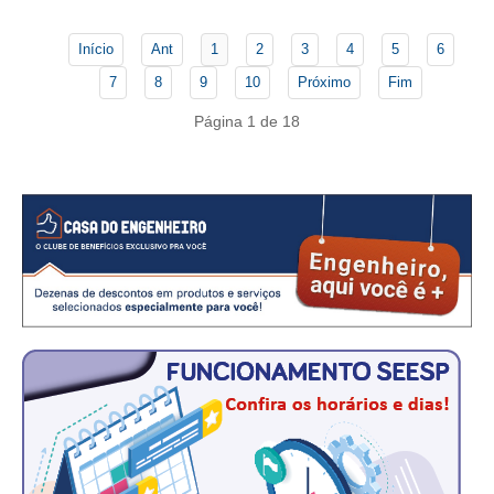
CONSÓRCIOS
CAMPANHAS SALARIAIS
Início
Ant
1
2
3
4
5
6
7
8
9
10
Próximo
Fim
COMUNICAÇÃO
Página 1 de 18
PALAVRA DO MURILO
NOTÍCIAS
CONTEÚDO ESPECIAL
JORNAL DO ENGENHEIRO
AGENDA
SEESP NOTÍCIAS
NOTÍCIAS NO WHATSAPP
FOTOS