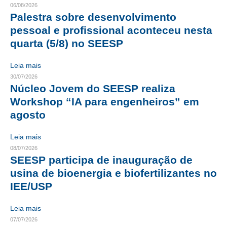
06/08/2026
Palestra sobre desenvolvimento
CRESCE BRASIL
pessoal e profissional aconteceu nesta
CONSELHO TECNOLÓGICO
quarta (5/8) no SEESP
HISTÓRICO E ATUAÇÃO
Leia mais
30/07/2026
COMPOSIÇÃO
Núcleo Jovem do SEESP realiza
Workshop “IA para engenheiros” em
CONSELHOS ASSESSORES
agosto
PERSONALIDADES DA TECNOLOGIA
Leia mais
NÚCLEO DA MULHER ENGENHEIRA
08/07/2026
SEESP participa de inauguração de
TRANSPARÊNCIA
usina de bioenergia e biofertilizantes no
JURÍDICO
IEE/USP
CONSULTORIA
Leia mais
07/07/2026
ACORDOS, CONVENÇÕES E DISSÍDIOS