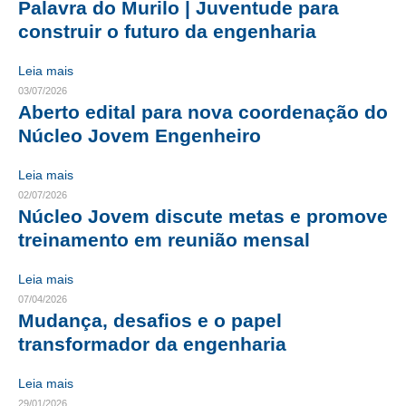
Palavra do Murilo | Juventude para
construir o futuro da engenharia
CONTRIBUIÇÕES
CONTRIBUIÇÃO ASSISTENCIAL
Leia mais
03/07/2026
CONTRIBUIÇÃO ASSOCIATIVA OU ANUIDADE DE SÓCIO
Aberto edital para nova coordenação do
Núcleo Jovem Engenheiro
CONTRIBUIÇÃO SINDICAL URBANA
Leia mais
REVISÃO DE APOSENTADORIA
02/07/2026
Núcleo Jovem discute metas e promove
FGTS EXPURGOS
treinamento em reunião mensal
FGTS CORREÇÃO
Leia mais
LEGISLAÇÃO
07/04/2026
Mudança, desafios e o papel
LEI 4.950-A/1966 – PISO SALARIAL
transformador da engenharia
LEI 5.194/1966 – REGULAMENTAÇÃO DA PROFISSÃO
Leia mais
LEI 6.496/1977 – ART
29/01/2026