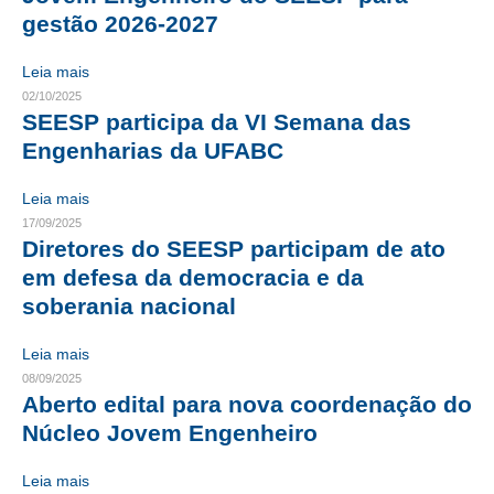
gestão 2026-2027
CONTATO
Leia mais
CURSOS
02/10/2025
SEESP participa da VI Semana das
ENGENHEIRO EMPREENDEDOR
Engenharias da UFABC
SEESP EDUCAÇÃO
Leia mais
PLATAFORMAS GRATUITAS
17/09/2025
Diretores do SEESP participam de ato
BENEFÍCIOS
em defesa da democracia e da
soberania nacional
APOSENTADORIA
Leia mais
CONVÊNIOS
08/09/2025
Aberto edital para nova coordenação do
PLANO DE SAÚDE
Núcleo Jovem Engenheiro
SEESPPREV
Leia mais