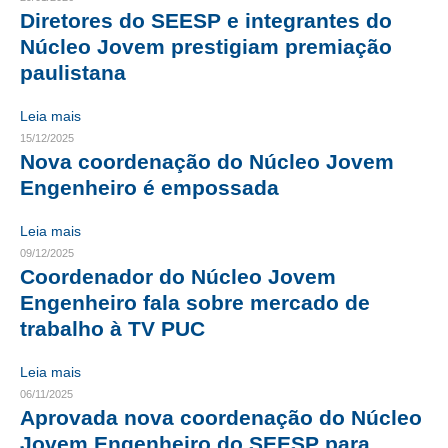
Diretores do SEESP e integrantes do
RES 1.002/2002 – CÓDIGO DE ÉTICA
Núcleo Jovem prestigiam premiação
paulistana
HOMOLOGAÇÕES
Leia mais
PISO SALARIAL
15/12/2025
Nova coordenação do Núcleo Jovem
FIQUE POR DENTRO
Engenheiro é empossada
OPORTUNIDADES
Leia mais
APRESENTAÇÃO
09/12/2025
Coordenador do Núcleo Jovem
EMPREGO E ESTÁGIO
Engenheiro fala sobre mercado de
CARREIRA
trabalho à TV PUC
AUTÔNOMOS E SERVIÇOS
Leia mais
06/11/2025
NEWSLETTER
Aprovada nova coordenação do Núcleo
Jovem Engenheiro do SEESP para
GUIA DAS ENGENHARIAS