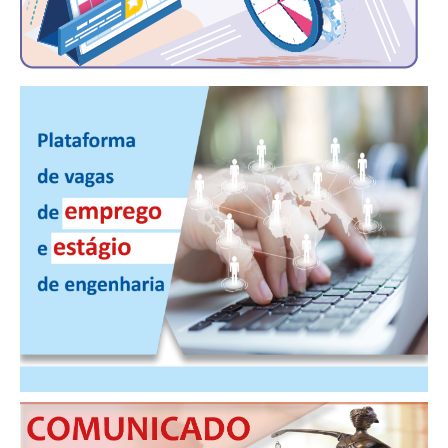
PUBLICAÇÕES
PUBLICIDADE
MANUAL DE REDAÇÃO
RELEASES
CONTATO
CADASTRO
ASSOCIE-SE
ATUALIZAÇÃO CADASTRAL
NÚCLEO JOVEM