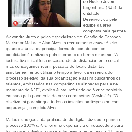
do Núcleo Jovem
Engenharia (NJE) da
CONTRIBUIÇÕES
entidade.
Desenvolvido pela
CONTRIBUIÇÃO ASSISTENCIAL
equipe da área
composta pela gestora
CONTRIBUIÇÃO ASSOCIATIVA OU ANUIDADE DE SÓCIO
Alexandra Justo e pelos especialistas em Gestão de Pessoas
Marismar Malara e Alan Alves, o recrutamento
online
é feito
CONTRIBUIÇÃO SINDICAL URBANA
quando a única ou principal forma de contato com os
candidatos é realizada pela internet e de forma síncrona. “A
REVISÃO DE APOSENTADORIA
justificativa inicial foi a necessidade do distanciamento social,
mas conseguimos reunir pessoas de locais distantes
FGTS EXPURGOS
simultaneamente, utilizar o tempo a favor da essência do
processo seletivo, da sua organização e assim buscarmos os
FGTS CORREÇÃO
talentos, embasados nas competências alinhadas para este
momento do NJE”, explica Justo, referindo-se à crise sanitária
LEGISLAÇÃO
causada pela pandemia do novo coronavírus (Covid-19). “O
objetivo foi garantir que todos os inscritos participassem com
LEI 4.950-A/1966 – PISO SALARIAL
segurança”, completa Alves.
LEI 5.194/1966 – REGULAMENTAÇÃO DA PROFISSÃO
Malara, que gosta da praticidade do digital, diz que o primeiro
processo 100%
online
foi uma experiência enriquecedora para
todos os envolvidos, dos recrutadores, integrantes do NJE aos
LEI 6.496/1977 – ART