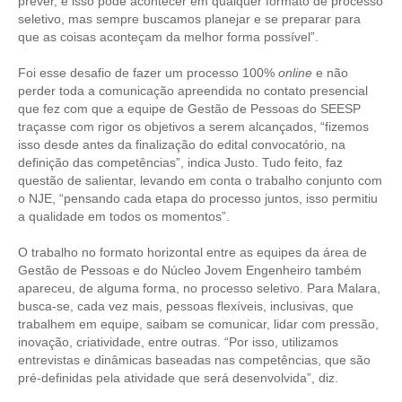
CONSÓRCIOS
prever, e isso pode acontecer em qualquer formato de processo
seletivo, mas sempre buscamos planejar e se preparar para
CAMPANHAS SALARIAIS
que as coisas aconteçam da melhor forma possível”.
Foi esse desafio de fazer um processo 100%
online
e não
COMUNICAÇÃO
perder toda a comunicação apreendida no contato presencial
que fez com que a equipe de Gestão de Pessoas do SEESP
PALAVRA DO MURILO
traçasse com rigor os objetivos a serem alcançados, “fizemos
isso desde antes da finalização do edital convocatório, na
NOTÍCIAS
definição das competências”, indica Justo. Tudo feito, faz
questão de salientar, levando em conta o trabalho conjunto com
CONTEÚDO ESPECIAL
o NJE, “pensando cada etapa do processo juntos, isso permitiu
a qualidade em todos os momentos”.
JORNAL DO ENGENHEIRO
O trabalho no formato horizontal entre as equipes da área de
AGENDA
Gestão de Pessoas e do Núcleo Jovem Engenheiro também
apareceu, de alguma forma, no processo seletivo. Para Malara,
SEESP NOTÍCIAS
busca-se, cada vez mais, pessoas flexíveis, inclusivas, que
trabalhem em equipe, saibam se comunicar, lidar com pressão,
NOTÍCIAS NO WHATSAPP
inovação, criatividade, entre outras. “Por isso, utilizamos
entrevistas e dinâmicas baseadas nas competências, que são
FOTOS
pré-definidas pela atividade que será desenvolvida”, diz.