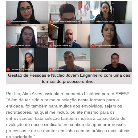
PUBLICAÇÕES
PUBLICIDADE
MANUAL DE REDAÇÃO
RELEASES
CONTATO
CADASTRO
Gestão de Pessoas e Núcleo Jovem Engenheiro com uma das
ASSOCIE-SE
turmas do processo online.
ATUALIZAÇÃO CADASTRAL
Por fim, Alan Alves assinala o momento histórico para o SEESP:
“Além de ter sido a primeira seleção neste formato para a
NÚCLEO JOVEM
entidade, foi também para muitos dos envolvidos, sejam os
recrutadores, na qual me incluo, ou até mesmo para os
entrevistados. Esta seleção também mostra a capacidade de
evolução do nosso sindicato, no sentido de aprimorar nossos
processos e de se manter em linha com as práticas mais atuais
na sociedade.”