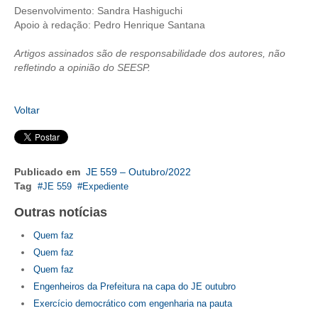
Desenvolvimento: Sandra Hashiguchi
Apoio à redação: Pedro Henrique Santana
CONTRIBUIÇÕES
Artigos assinados são de responsabilidade dos autores, não
CONTRIBUIÇÃO ASSISTENCIAL
refletindo a opinião do SEESP.
CONTRIBUIÇÃO ASSOCIATIVA OU ANUIDADE DE SÓCIO
Voltar
CONTRIBUIÇÃO SINDICAL URBANA
REVISÃO DE APOSENTADORIA
FGTS EXPURGOS
Publicado em
JE 559 – Outubro/2022
Tag
JE 559
Expediente
FGTS CORREÇÃO
Outras notícias
LEGISLAÇÃO
Quem faz
Quem faz
LEI 4.950-A/1966 – PISO SALARIAL
Quem faz
Engenheiros da Prefeitura na capa do JE outubro
LEI 5.194/1966 – REGULAMENTAÇÃO DA PROFISSÃO
Exercício democrático com engenharia na pauta
LEI 6.496/1977 – ART