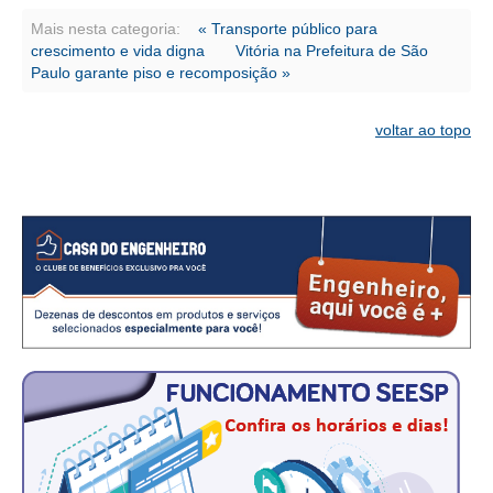
Mais nesta categoria:
« Transporte público para
RES 1.002/2002 – CÓDIGO DE ÉTICA
crescimento e vida digna
Vitória na Prefeitura de São
Paulo garante piso e recomposição »
HOMOLOGAÇÕES
voltar ao topo
PISO SALARIAL
FIQUE POR DENTRO
OPORTUNIDADES
APRESENTAÇÃO
EMPREGO E ESTÁGIO
CARREIRA
AUTÔNOMOS E SERVIÇOS
NEWSLETTER
GUIA DAS ENGENHARIAS