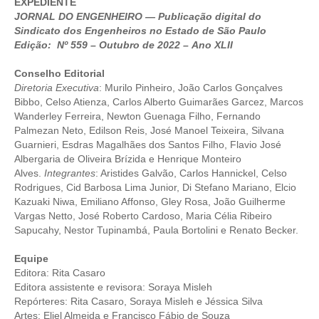
EXPEDIENTE
JORNAL DO ENGENHEIRO — Publicação digital do
CRESCE BRASIL
Sindicato dos Engenheiros no Estado de São Paulo
Edição: Nº 559 – Outubro de 2022 – Ano XLII
CONSELHO TECNOLÓGICO
Conselho Editorial
HISTÓRICO E ATUAÇÃO
Diretoria Executiva
: Murilo Pinheiro, João Carlos Gonçalves
Bibbo, Celso Atienza, Carlos Alberto Guimarães Garcez, Marcos
COMPOSIÇÃO
Wanderley Ferreira, Newton Guenaga Filho, Fernando
Palmezan Neto, Edilson Reis, José Manoel Teixeira, Silvana
CONSELHOS ASSESSORES
Guarnieri, Esdras Magalhães dos Santos Filho, Flavio José
Albergaria de Oliveira Brízida e Henrique Monteiro
PERSONALIDADES DA TECNOLOGIA
Alves.
Integrantes
: Aristides Galvão, Carlos Hannickel, Celso
Rodrigues, Cid Barbosa Lima Junior, Di Stefano Mariano, Elcio
NÚCLEO DA MULHER ENGENHEIRA
Kazuaki Niwa, Emiliano Affonso, Gley Rosa, João Guilherme
Vargas Netto, José Roberto Cardoso, Maria Célia Ribeiro
TRANSPARÊNCIA
Sapucahy, Nestor Tupinambá, Paula Bortolini e Renato Becker.
JURÍDICO
Equipe
Editora: Rita Casaro
CONSULTORIA
Editora assistente e revisora: Soraya Misleh
Repórteres: Rita Casaro, Soraya Misleh e Jéssica Silva
Artes: Eliel Almeida e Francisco Fábio de Souza
ACORDOS, CONVENÇÕES E DISSÍDIOS