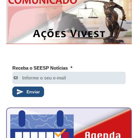
CONSÓRCIOS
CAMPANHAS SALARIAIS
COMUNICAÇÃO
PALAVRA DO MURILO
NOTÍCIAS
CONTEÚDO ESPECIAL
Receba o SEESP Notícias
*
JORNAL DO ENGENHEIRO
AGENDA
Enviar
SEESP NOTÍCIAS
NOTÍCIAS NO WHATSAPP
FOTOS