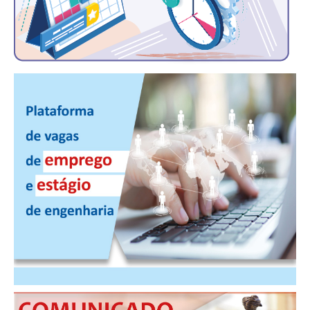
CONTATO
CURSOS
ENGENHEIRO EMPREENDEDOR
SEESP EDUCAÇÃO
PLATAFORMAS GRATUITAS
BENEFÍCIOS
APOSENTADORIA
CONVÊNIOS
PLANO DE SAÚDE
SEESPPREV