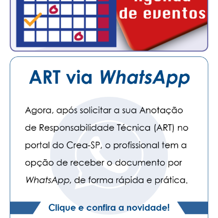
PUBLICAÇÕES
PUBLICIDADE
MANUAL DE REDAÇÃO
RELEASES
CONTATO
CADASTRO
ASSOCIE-SE
ATUALIZAÇÃO CADASTRAL
NÚCLEO JOVEM