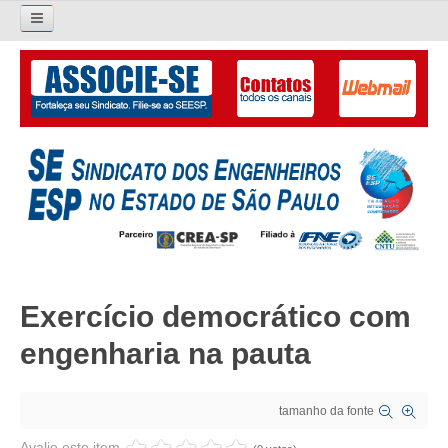
Pesquisar...
O SINDICATO
APRESENTAÇÃO
PALAVRA DO PRESIDENTE
DIRETORIA
DIRETORIA
Exercício democrático com
LIVRO GESTÃO 2026-2029
engenharia na pauta
SUBSEDES SINDICAIS
GALERIA EX-PRESIDENTES
tamanho da fonte
ORGANOGRAMA
Avalie este item