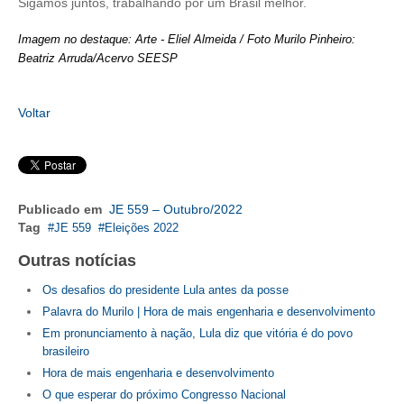
CONSÓRCIOS
Sigamos juntos, trabalhando por um Brasil melhor.
CAMPANHAS SALARIAIS
Imagem no destaque: Arte - Eliel Almeida / Foto Murilo Pinheiro:
Beatriz Arruda/Acervo SEESP
COMUNICAÇÃO
PALAVRA DO MURILO
Voltar
NOTÍCIAS
CONTEÚDO ESPECIAL
Publicado em
JE 559 – Outubro/2022
JORNAL DO ENGENHEIRO
Tag
JE 559
Eleições 2022
AGENDA
Outras notícias
Os desafios do presidente Lula antes da posse
SEESP NOTÍCIAS
Palavra do Murilo | Hora de mais engenharia e desenvolvimento
NOTÍCIAS NO WHATSAPP
Em pronunciamento à nação, Lula diz que vitória é do povo
brasileiro
FOTOS
Hora de mais engenharia e desenvolvimento
O que esperar do próximo Congresso Nacional