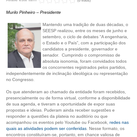
(0 votos)
CRESCE BRASIL
Murilo Pinheiro – Presidente
CONSELHO TECNOLÓGICO
Mantendo uma tradição de duas décadas, o
SEESP realizou, entre os meses de junho e
HISTÓRICO E ATUAÇÃO
setembro, o ciclo de debates “A engenharia,
o Estado e o País”, com a participação dos
COMPOSIÇÃO
candidatos a presidente, governador e
senador. Cumprindo o compromisso de
CONSELHOS ASSESSORES
absoluta isonomia, foram convidados todos
os concorrentes registrados pelos partidos,
PERSONALIDADES DA TECNOLOGIA
independentemente de inclinação ideológica ou representação
no Congresso.
NÚCLEO DA MULHER ENGENHEIRA
Os que atenderam ao chamado da entidade foram recebidos,
presencialmente ou de forma virtual, conforme a disponibilidade
TRANSPARÊNCIA
de sua agenda, e tiveram a oportunidade de expor suas
propostas e ideias. Puderam ainda receber sugestões e
JURÍDICO
responder a questões da plateia no auditório ou que
acompanhou os eventos pelo Youtube ou Facebook,
redes nas
CONSULTORIA
quais as atividades podem ser conferidas
. Nesse formato, os
encontros constituíram-se, portanto, em chance valiosa de
ACORDOS, CONVENÇÕES E DISSÍDIOS