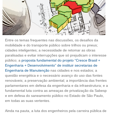
RES 1.002/2002 – CÓDIGO DE ÉTICA
HOMOLOGAÇÕES
PISO SALARIAL
Entre os temas frequentes nas discussões, os desafios da
FIQUE POR DENTRO
mobilidade e do transporte público sobre trilhos ou pneus;
cidades inteligentes; a necessidade de retomar as obras
OPORTUNIDADES
paralisadas e evitar interrupções que só prejudicam o interesse
público; a
proposta fundamental do projeto “Cresce Brasil +
APRESENTAÇÃO
Engenharia + Desenvolvimento” de instituir secretarias de
Engenharia de Manutenção
nas cidades e nos estados; a
EMPREGO E ESTÁGIO
questão energética e o necessário avanço do uso das fontes
renováveis; a preservação ambiental; a importância das frentes
CARREIRA
parlamentares em defesa da engenharia e da infraestrutura; e a
fundamental luta contra as ameaças de privatização da Sabesp
AUTÔNOMOS E SERVIÇOS
e em defesa do saneamento público no Estado de São Paulo,
em todas as suas vertentes.
NEWSLETTER
Ainda na pauta, a luta dos engenheiros pela carreira pública de
GUIA DAS ENGENHARIAS