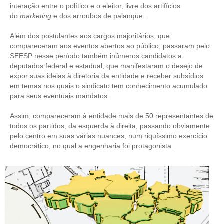
interação entre o político e o eleitor, livre dos artifícios
do
marketing
e dos arroubos de palanque.
CONTRIBUIÇÕES
Além dos postulantes aos cargos majoritários, que
CONTRIBUIÇÃO ASSISTENCIAL
compareceram aos eventos abertos ao público, passaram pelo
SEESP nesse período também inúmeros candidatos a
CONTRIBUIÇÃO ASSOCIATIVA OU ANUIDADE DE SÓCIO
deputados federal e estadual, que manifestaram o desejo de
expor suas ideias à diretoria da entidade e receber subsídios
CONTRIBUIÇÃO SINDICAL URBANA
em temas nos quais o sindicato tem conhecimento acumulado
para seus eventuais mandatos.
REVISÃO DE APOSENTADORIA
Assim, compareceram à entidade mais de 50 representantes de
FGTS EXPURGOS
todos os partidos, da esquerda à direita, passando obviamente
pelo centro em suas várias nuances, num riquíssimo exercício
FGTS CORREÇÃO
democrático, no qual a engenharia foi protagonista.
LEGISLAÇÃO
LEI 4.950-A/1966 – PISO SALARIAL
LEI 5.194/1966 – REGULAMENTAÇÃO DA PROFISSÃO
LEI 6.496/1977 – ART