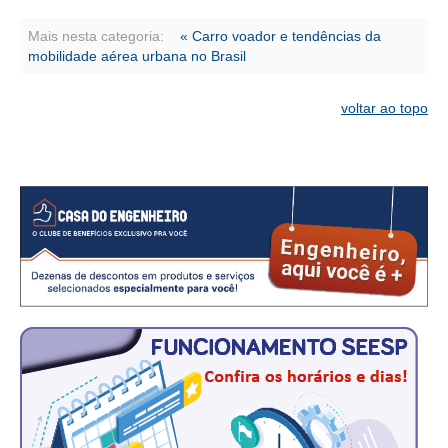
PUBLICAÇÕES
Mais nesta categoria:
« Carro voador e tendências da
PUBLICIDADE
mobilidade aérea urbana no Brasil
MANUAL DE REDAÇÃO
voltar ao topo
RELEASES
CONTATO
CADASTRO
ASSOCIE-SE
ATUALIZAÇÃO CADASTRAL
NÚCLEO JOVEM