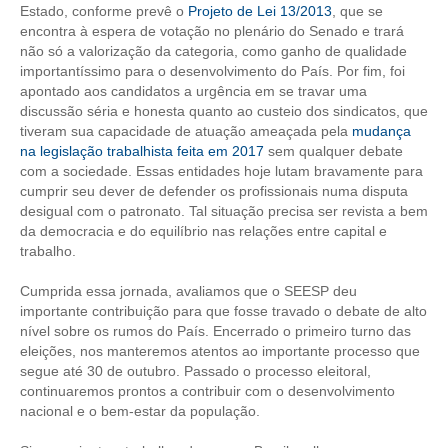
Estado, conforme prevê o
Projeto de Lei 13/2013
, que se
encontra à espera de votação no plenário do Senado e trará
CONTATO
não só a valorização da categoria, como ganho de qualidade
importantíssimo para o desenvolvimento do País. Por fim, foi
CURSOS
apontado aos candidatos a urgência em se travar uma
discussão séria e honesta quanto ao custeio dos sindicatos, que
ENGENHEIRO EMPREENDEDOR
tiveram sua capacidade de atuação ameaçada pela
mudança
na legislação trabalhista feita em 2017
sem qualquer debate
SEESP EDUCAÇÃO
com a sociedade. Essas entidades hoje lutam bravamente para
cumprir seu dever de defender os profissionais numa disputa
PLATAFORMAS GRATUITAS
desigual com o patronato. Tal situação precisa ser revista a bem
da democracia e do equilíbrio nas relações entre capital e
BENEFÍCIOS
trabalho.
APOSENTADORIA
Cumprida essa jornada, avaliamos que o SEESP deu
importante contribuição para que fosse travado o debate de alto
CONVÊNIOS
nível sobre os rumos do País. Encerrado o primeiro turno das
eleições, nos manteremos atentos ao importante processo que
PLANO DE SAÚDE
segue até 30 de outubro. Passado o processo eleitoral,
continuaremos prontos a contribuir com o desenvolvimento
SEESPPREV
nacional e o bem-estar da população.