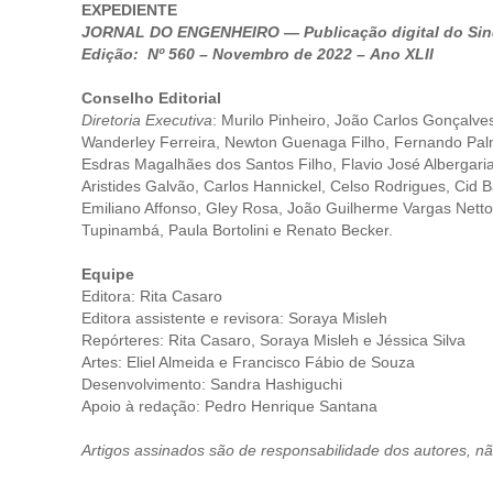
EXPEDIENTE
JORNAL DO ENGENHEIRO — Publicação digital do Sind
Edição: Nº 560 – Novembro de 2022 – Ano XLII
Conselho Editorial
Diretoria Executiva
: Murilo Pinheiro, João Carlos Gonçalv
Wanderley Ferreira, Newton Guenaga Filho, Fernando Palme
Esdras Magalhães dos Santos Filho, Flavio José Albergaria
Aristides Galvão, Carlos Hannickel, Celso Rodrigues, Cid 
Emiliano Affonso, Gley Rosa, João Guilherme Vargas Netto
Tupinambá, Paula Bortolini e Renato Becker.
Equipe
Editora: Rita Casaro
Editora assistente e revisora: Soraya Misleh
Repórteres: Rita Casaro, Soraya Misleh e Jéssica Silva
Artes: Eliel Almeida e Francisco Fábio de Souza
Desenvolvimento: Sandra Hashiguchi
Apoio à redação: Pedro Henrique Santana
Artigos assinados são de responsabilidade dos autores, nã