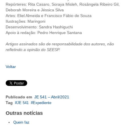
Repórteres: Rita Casaro, Soraya Misleh, Rosângela Ribeiro Gil,
Deborah Moreira e Jéssica Silva
CONTRIBUIÇÕES
Artes: Eliel Almeida e Francisco Fábio de Souza
Ilustrações: Maringoni
CONTRIBUIÇÃO ASSISTENCIAL
Desenvolvimento: Sandra Hashiguchi
Apoio à redação: Pedro Henrique Santana
CONTRIBUIÇÃO ASSOCIATIVA OU ANUIDADE DE SÓCIO
Artigos assinados são de responsabilidade dos autores, não
CONTRIBUIÇÃO SINDICAL URBANA
refletindo a opinião do SEESP.
REVISÃO DE APOSENTADORIA
Voltar
FGTS EXPURGOS
FGTS CORREÇÃO
LEGISLAÇÃO
Publicado em
JE 541 – Abril/2021
Tag
JE 541
Expediente
LEI 4.950-A/1966 – PISO SALARIAL
Outras notícias
LEI 5.194/1966 – REGULAMENTAÇÃO DA PROFISSÃO
Quem faz
LEI 6.496/1977 – ART