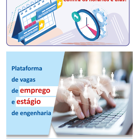
CONTATO
CURSOS
ENGENHEIRO EMPREENDEDOR
SEESP EDUCAÇÃO
PLATAFORMAS GRATUITAS
BENEFÍCIOS
APOSENTADORIA
CONVÊNIOS
PLANO DE SAÚDE
SEESPPREV