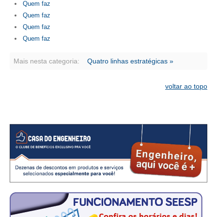
Quem faz
Quem faz
RES 1.002/2002 – CÓDIGO DE ÉTICA
Quem faz
HOMOLOGAÇÕES
Quem faz
PISO SALARIAL
Mais nesta categoria:
Quatro linhas estratégicas »
FIQUE POR DENTRO
voltar ao topo
OPORTUNIDADES
APRESENTAÇÃO
EMPREGO E ESTÁGIO
CARREIRA
AUTÔNOMOS E SERVIÇOS
NEWSLETTER
GUIA DAS ENGENHARIAS