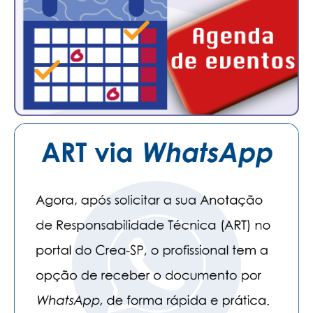
PUBLICAÇÕES
PUBLICIDADE
MANUAL DE REDAÇÃO
RELEASES
CONTATO
CADASTRO
ASSOCIE-SE
ATUALIZAÇÃO CADASTRAL
NÚCLEO JOVEM