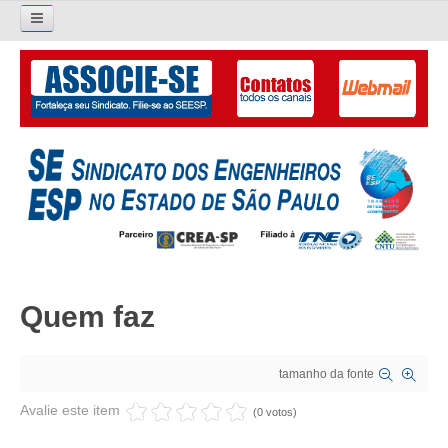
Pesquisar...
O SINDICATO
APRESENTAÇÃO
PALAVRA DO PRESIDENTE
DIRETORIA
DIRETORIA
Quem faz
LIVRO GESTÃO 2026-2029
SUBSEDES SINDICAIS
tamanho da fonte
GALERIA EX-PRESIDENTES
Avalie este item
(0 votos)
ORGANOGRAMA