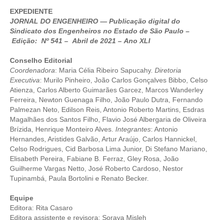
EXPEDIENTE
CRESCE BRASIL
JORNAL DO ENGENHEIRO — Publicação digital do
Sindicato dos Engenheiros no Estado de São Paulo –
CONSELHO TECNOLÓGICO
Edição: Nº 541 – Abril de 2021 – Ano XLI
HISTÓRICO E ATUAÇÃO
Conselho Editorial
Coordenadora
: Maria Célia Ribeiro Sapucahy.
Diretoria
COMPOSIÇÃO
Executiva
: Murilo Pinheiro, João Carlos Gonçalves Bibbo, Celso
Atienza, Carlos Alberto Guimarães Garcez, Marcos Wanderley
CONSELHOS ASSESSORES
Ferreira, Newton Guenaga Filho, João Paulo Dutra, Fernando
Palmezan Neto, Edilson Reis, Antonio Roberto Martins, Esdras
PERSONALIDADES DA TECNOLOGIA
Magalhães dos Santos Filho, Flavio José Albergaria de Oliveira
Brízida, Henrique Monteiro Alves.
Integrantes
: Antonio
NÚCLEO DA MULHER ENGENHEIRA
Hernandes, Aristides Galvão, Artur Araújo, Carlos Hannickel,
Celso Rodrigues, Cid Barbosa Lima Junior, Di Stefano Mariano,
TRANSPARÊNCIA
Elisabeth Pereira, Fabiane B. Ferraz, Gley Rosa, João
Guilherme Vargas Netto, José Roberto Cardoso, Nestor
JURÍDICO
Tupinambá, Paula Bortolini e Renato Becker.
CONSULTORIA
Equipe
Editora: Rita Casaro
Editora assistente e revisora: Soraya Misleh
ACORDOS, CONVENÇÕES E DISSÍDIOS