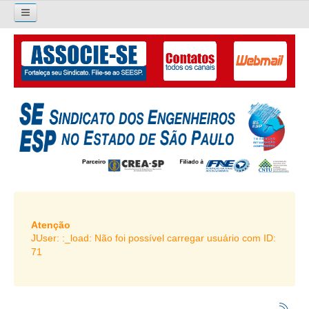
×
Pesquisar...
O SINDICATO
APRESENTAÇÃO
PALAVRA DO PRESIDENTE
DIRETORIA
DIRETORIA
LIVRO GESTÃO 2026-2029
Atenção
JUser: :_load: Não foi possível carregar usuário com ID:
SUBSEDES SINDICAIS
71
GALERIA EX-PRESIDENTES
ORGANOGRAMA