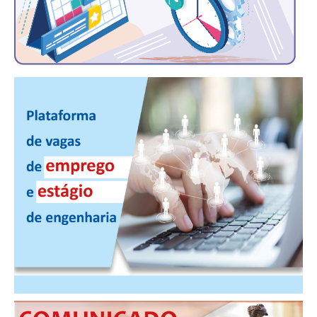
PUBLICAÇÕES
PUBLICIDADE
MANUAL DE REDAÇÃO
RELEASES
CONTATO
CADASTRO
ASSOCIE-SE
ATUALIZAÇÃO CADASTRAL
NÚCLEO JOVEM