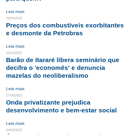
CONTRIBUIÇÕES
Leia mais
26/04/2022
CONTRIBUIÇÃO ASSISTENCIAL
Preços dos combustíveis exorbitantes
e desmonte da Petrobras
CONTRIBUIÇÃO ASSOCIATIVA OU ANUIDADE DE SÓCIO
Leia mais
CONTRIBUIÇÃO SINDICAL URBANA
16/12/2021
Barão de Itararé libera seminário que
REVISÃO DE APOSENTADORIA
decifra o 'economês' e denuncia
FGTS EXPURGOS
mazelas do neoliberalismo
FGTS CORREÇÃO
Leia mais
27/05/2021
LEGISLAÇÃO
Onda privatizante prejudica
desenvolvimento e bem-estar social
LEI 4.950-A/1966 – PISO SALARIAL
LEI 5.194/1966 – REGULAMENTAÇÃO DA PROFISSÃO
Leia mais
24/03/2021
LEI 6.496/1977 – ART