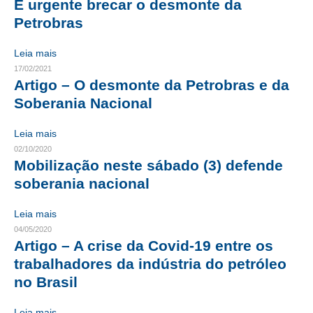
É urgente brecar o desmonte da
Petrobras
RES 1.002/2002 – CÓDIGO DE ÉTICA
Leia mais
HOMOLOGAÇÕES
17/02/2021
Artigo – O desmonte da Petrobras e da
PISO SALARIAL
Soberania Nacional
FIQUE POR DENTRO
Leia mais
OPORTUNIDADES
02/10/2020
Mobilização neste sábado (3) defende
APRESENTAÇÃO
soberania nacional
EMPREGO E ESTÁGIO
Leia mais
CARREIRA
04/05/2020
Artigo – A crise da Covid-19 entre os
AUTÔNOMOS E SERVIÇOS
trabalhadores da indústria do petróleo
no Brasil
NEWSLETTER
Leia mais
GUIA DAS ENGENHARIAS