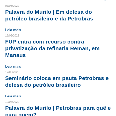
07/06/2022
CRESCE BRASIL
Palavra do Murilo | Em defesa do
petróleo brasileiro e da Petrobras
CONSELHO TECNOLÓGICO
Leia mais
HISTÓRICO E ATUAÇÃO
18/05/2022
FUP entra com recurso contra
COMPOSIÇÃO
privatização da refinaria Reman, em
CONSELHOS ASSESSORES
Manaus
PERSONALIDADES DA TECNOLOGIA
Leia mais
17/05/2022
NÚCLEO DA MULHER ENGENHEIRA
Seminário coloca em pauta Petrobras e
TRANSPARÊNCIA
defesa do petróleo brasileiro
JURÍDICO
Leia mais
10/05/2022
CONSULTORIA
Palavra do Murilo | Petrobras para quê e
para quem?
ACORDOS, CONVENÇÕES E DISSÍDIOS