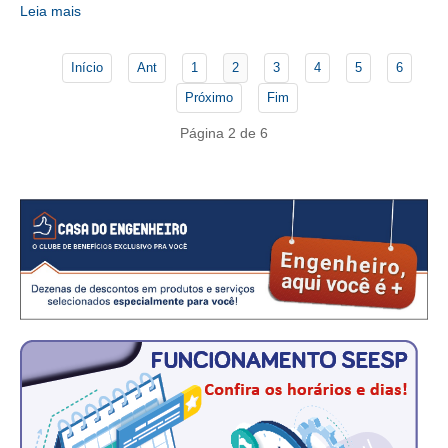
CONSÓRCIOS
Leia mais
CAMPANHAS SALARIAIS
Início
Ant
1
2
3
4
5
6
COMUNICAÇÃO
Próximo
Fim
PALAVRA DO MURILO
Página 2 de 6
NOTÍCIAS
CONTEÚDO ESPECIAL
JORNAL DO ENGENHEIRO
AGENDA
SEESP NOTÍCIAS
NOTÍCIAS NO WHATSAPP
FOTOS