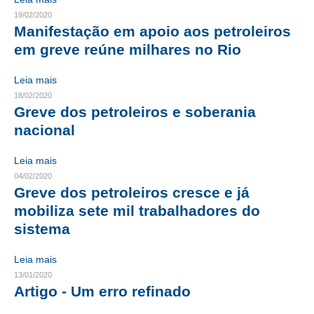
19/02/2020
CONTATO
Manifestação em apoio aos petroleiros
em greve reúne milhares no Rio
CURSOS
Leia mais
ENGENHEIRO EMPREENDEDOR
18/02/2020
Greve dos petroleiros e soberania
SEESP EDUCAÇÃO
nacional
PLATAFORMAS GRATUITAS
Leia mais
BENEFÍCIOS
04/02/2020
Greve dos petroleiros cresce e já
APOSENTADORIA
mobiliza sete mil trabalhadores do
sistema
CONVÊNIOS
PLANO DE SAÚDE
Leia mais
13/01/2020
SEESPPREV
Artigo - Um erro refinado