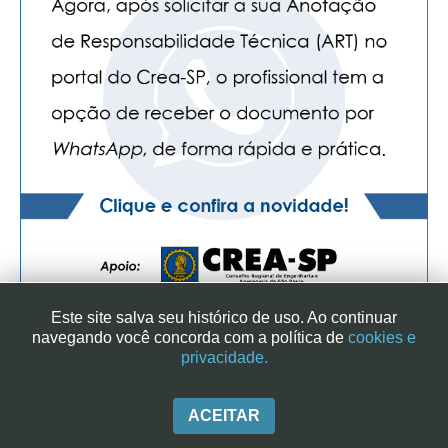
Este site salva seu histórico de uso. Ao continuar
navegando você concorda com a política de
cookies e
privacidade.
SINDICATO DOS ENGENHEIROS NO ESTADO DE SÃO PAULO
| RUA GENEBRA, 25 - CEP 01316-901 - SÃO PAULO/SP - BRASIL
|+ 55 (11) 3113-2600
ACEITAR