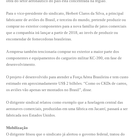
obra do setor aeronáutico do país está concentrada na região.
CONTRIBUIÇÕES
Para o vice-presidente do sindicato, Herbert Claros da Silva, a principal
fabricante de aviões do Brasil, e terceira do mundo, pretende produzir ou
CONTRIBUIÇÃO ASSISTENCIAL
comprar no exterior componentes para a nova família de jatos comerciais
que a companhia irá lançar a partir de 2018, ao invés de produzir ou
CONTRIBUIÇÃO ASSOCIATIVA OU ANUIDADE DE SÓCIO
encomendar de fornecedoras brasileiras.
CONTRIBUIÇÃO SINDICAL URBANA
A empresa também tencionaria comprar no exterior a maior parte dos
componentes e equipamentos do cargueiro militar KC-390, em fase de
REVISÃO DE APOSENTADORIA
desenvolvimento.
FGTS EXPURGOS
O projeto é desenvolvido para atender a Força Aérea Brasileira e tem custo
estimado em aproximadamente US$ 2 bilhões. “Como os CKDs de carros,
FGTS CORREÇÃO
os aviões vão apenas ser montados no Brasil”, disse.
LEGISLAÇÃO
O dirigente sindical relatou como exemplo que a fuselagem central das
aeronaves comerciais, produzidas em uma fábrica em Jacareí, passará a ser
LEI 4.950-A/1966 – PISO SALARIAL
fabricada nos Estados Unidos.
LEI 5.194/1966 – REGULAMENTAÇÃO DA PROFISSÃO
Mobilização
O dirigente frisou que o sindicato já alertou o governo federal, tratou do
LEI 6.496/1977 – ART