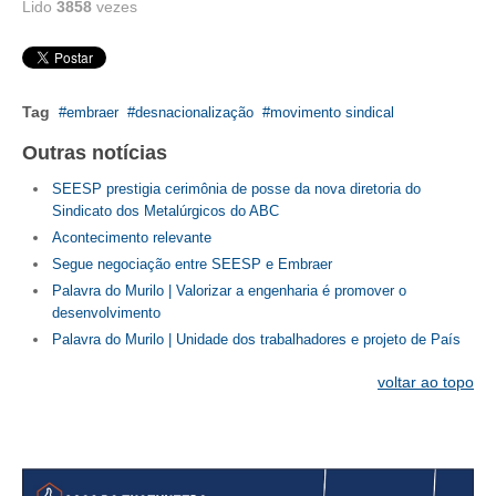
Lido
3858
vezes
CONTATO
CURSOS
Tag
embraer
desnacionalização
movimento sindical
ENGENHEIRO EMPREENDEDOR
Outras notícias
SEESP EDUCAÇÃO
SEESP prestigia cerimônia de posse da nova diretoria do
Sindicato dos Metalúrgicos do ABC
PLATAFORMAS GRATUITAS
Acontecimento relevante
Segue negociação entre SEESP e Embraer
BENEFÍCIOS
Palavra do Murilo | Valorizar a engenharia é promover o
desenvolvimento
APOSENTADORIA
Palavra do Murilo | Unidade dos trabalhadores e projeto de País
CONVÊNIOS
voltar ao topo
PLANO DE SAÚDE
SEESPPREV