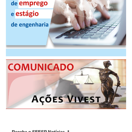
PUBLICAÇÕES
PUBLICIDADE
MANUAL DE REDAÇÃO
RELEASES
CONTATO
CADASTRO
ASSOCIE-SE
ATUALIZAÇÃO CADASTRAL
NÚCLEO JOVEM
Receba o SEESP Notícias
*