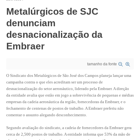
Metalúrgicos de SJC
CRESCE BRASIL
denunciam
CONSELHO TECNOLÓGICO
desnacionalização da
HISTÓRICO E ATUAÇÃO
Embraer
COMPOSIÇÃO
CONSELHOS ASSESSORES
tamanho da fonte
PERSONALIDADES DA TECNOLOGIA
O Sindicato dos Metalúrgicos de São José dos Campos planeja lançar uma
campanha contra o que eles acreditam ser um processo de
NÚCLEO DA MULHER ENGENHEIRA
desnacionalização do setor aeronáutico, liderado pela Embraer. A direção
da entidade avalia que estão em jogo a sobrevivência de pequenas e médias
TRANSPARÊNCIA
empresas da cadeia aeronáutica da região, fornecedoras da Embraer, e o
fechamento de centenas de postos de trabalho. A Embraer preferiu não
JURÍDICO
comentar o assunto alegando desconhecimento.
CONSULTORIA
Segundo avaliação do sindicato, a cadeia de fornecedores da Embraer gera
cerca de 2,500 postos de trabalho. A entidade informa que 53% da mão de
ACORDOS, CONVENÇÕES E DISSÍDIOS