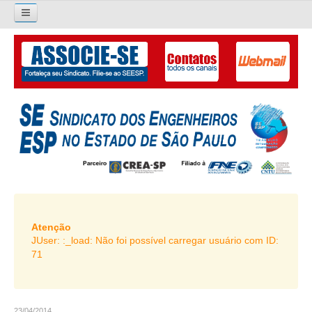
×
Pesquisar...
O SINDICATO
APRESENTAÇÃO
PALAVRA DO PRESIDENTE
DIRETORIA
DIRETORIA
LIVRO GESTÃO 2026-2029
Atenção
JUser: :_load: Não foi possível carregar usuário com ID:
SUBSEDES SINDICAIS
71
GALERIA EX-PRESIDENTES
ORGANOGRAMA
23/04/2014