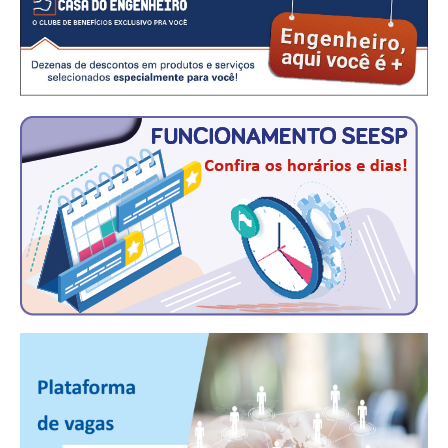
CONSÓRCIOS
CAMPANHAS SALARIAIS
COMUNICAÇÃO
PALAVRA DO MURILO
NOTÍCIAS
CONTEÚDO ESPECIAL
JORNAL DO ENGENHEIRO
AGENDA
SEESP NOTÍCIAS
NOTÍCIAS NO WHATSAPP
FOTOS