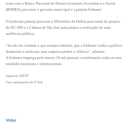
tema com o Banco Nacional de Desenvolvimento Econômico e Social
(BNDES), procurou o governo municipal e a própria Embraer.
RES 1.002/2002 – CÓDIGO DE ÉTICA
O sindicato planeja procurar o Ministério da Defesa para tratar do projeto
HOMOLOGAÇÕES
do KC-390 e a Câmara de São José para propor a realização de uma
audiência pública.
PISO SALARIAL
“Se não for verdade o que estamos falando, que a Embraer venha a público
FIQUE POR DENTRO
desmentir o sindicato, mas empresa prefere o silêncio”, afirmou.
A Embraer emprega pelo menos 18 mil pessoas considerando todas as suas
OPORTUNIDADES
unidades nacionais e internacionais.
APRESENTAÇÃO
Imprensa SEESP
EMPREGO E ESTÁGIO
Com informações de O Vale
CARREIRA
AUTÔNOMOS E SERVIÇOS
NEWSLETTER
Voltar
GUIA DAS ENGENHARIAS