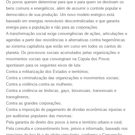
PUBLICAÇÕES
Os povos querem determinar para que e para quem se destinam os
bens comuns e energéticos, além de assumir o controle popular e
PUBLICIDADE
democrático de sua produção. Um novo modelo enérgico está
baseado em energias renováveis descentralizadas e que garanta
MANUAL DE REDAÇÃO
energia para a população e não para as corporações.
A transformação social exige convergências de ações, articulações e
RELEASES
agendas a partir das resistências e alternativas contra hegemônicas
ao sistema capitalista que estão em curso em todos os cantos do
CONTATO
planeta. Os processos sociais acumulados pelas organizações e
movimentos sociais que convergiram na Cúpula dos Povos
CADASTRO
apontaram para os seguintes eixos de luta:
Contra a militarização dos Estados e territórios;
ASSOCIE-SE
Contra a criminalização das organizações e movimentos sociais;
Contra a violência contra as mulheres;
ATUALIZAÇÃO CADASTRAL
Contra a violência as lésbicas, gays, bissexuais, transexuais e
transgêneros;
NÚCLEO JOVEM
Contra as grandes corporações;
Contra a imposição do pagamento de dívidas econômicas injustas e
por auditorias populares das mesmas;
Pela garantia do direito dos povos à terra e território urbano e rural;
Pela consulta e consentimento livre, prévio e informado, baseado nos
princípios da boa fé e do efeito vinculante, conforme a Convenção