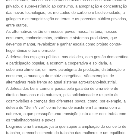
privado, o super-estímulo ao consumo, a apropriação e concentração
CONTATO
das novas tecnologias, os mercados de carbono e biodiversidade, a
grilagem e estrangeirização de terras e as parcerias público-privadas,
CURSOS
entre outros.
As alternativas estão em nossos povos, nossa historia, nossos
ENGENHEIRO EMPREENDEDOR
costumes, conhecimentos, práticas e sistemas produtivos, que
devemos manter, revalorizar e ganhar escala como projeto contra-
SEESP EDUCAÇÃO
hegemônico e transformador.
A defesa dos espaços públicos nas cidades, com gestão democrática
PLATAFORMAS GRATUITAS
e participação popular, a economia cooperativa e solidaria, a
soberania alimentar, um novo paradigma de produção, distribuição e
BENEFÍCIOS
consumo, a mudança da matriz energética, são exemplos de
alternativas reais frente ao atual sistema agro-urbano-industrial.
APOSENTADORIA
A defesa dos bens comuns passa pela garantia de uma série de
direitos humanos e da natureza, pela solidariedade e respeito às
CONVÊNIOS
cosmovisões e crenças dos diferentes povos, como, por exemplo, a
defesa do “Bem Viver” como forma de existir em harmonia com a
PLANO DE SAÚDE
natureza, o que pressupõe uma transição justa a ser construída com
os trabalhadores/as e povos.
SEESPPREV
Exigimos uma transição justa que supõe a ampliação do conceito de
trabalho, o reconhecimento do trabalho das mulheres e um equilíbrio