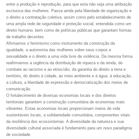
CONSÓRCIOS
entre a produção e reprodução, para que esta não seja uma atribuição
exclusiva das mulheres. Passa ainda pela liberdade de organização e
CAMPANHAS SALARIAIS
o direito a contratação coletiva, assim como pelo estabelecimento de
uma ampla rede de seguridade e proteção social, entendida como um
COMUNICAÇÃO
direito humano, bem como de políticas públicas que garantam formas
de trabalho decentes.
PALAVRA DO MURILO
Afirmamos o feminismo como instrumento da construção da
igualdade, a autonomia das mulheres sobre seus corpos e
NOTÍCIAS
sexualidade e o direito a uma vida livre de violência. Da mesma forma
reafirmamos a urgência da distribuição de riqueza e da renda, do
CONTEÚDO ESPECIAL
combate ao racismo e ao etnocídio, da garantia do direito a terra e
território, do direito à cidade, ao meio ambiente e à água, à educação,
JORNAL DO ENGENHEIRO
a cultura, a liberdade de expressão e democratização dos meios de
AGENDA
comunicação.
O fortalecimento de diversas economias locais e dos direitos
SEESP NOTÍCIAS
territoriais garantem a construção comunitária de economias mais
vibrantes. Estas economias locais proporcionam meios de vida
NOTÍCIAS NO WHATSAPP
sustentáveis locais, a solidariedade comunitária, componentes vitais
da resiliência dos ecossistemas. A diversidade da natureza e sua
FOTOS
diversidade cultural associada é fundamento para um novo paradigma
de sociedade.