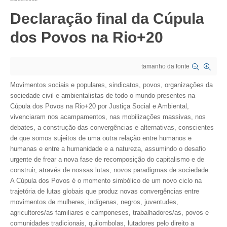
Declaração final da Cúpula
CRESCE BRASIL
dos Povos na Rio+20
CONSELHO TECNOLÓGICO
HISTÓRICO E ATUAÇÃO
tamanho da fonte
COMPOSIÇÃO
Movimentos sociais e populares, sindicatos, povos, organizações da
sociedade civil e ambientalistas de todo o mundo presentes na
CONSELHOS ASSESSORES
Cúpula dos Povos na Rio+20 por Justiça Social e Ambiental,
vivenciaram nos acampamentos, nas mobilizações massivas, nos
PERSONALIDADES DA TECNOLOGIA
debates, a construção das convergências e alternativas, conscientes
de que somos sujeitos de uma outra relação entre humanos e
NÚCLEO DA MULHER ENGENHEIRA
humanas e entre a humanidade e a natureza, assumindo o desafio
urgente de frear a nova fase de recomposição do capitalismo e de
TRANSPARÊNCIA
construir, através de nossas lutas, novos paradigmas de sociedade.
A Cúpula dos Povos é o momento simbólico de um novo ciclo na
JURÍDICO
trajetória de lutas globais que produz novas convergências entre
movimentos de mulheres, indígenas, negros, juventudes,
CONSULTORIA
agricultores/as familiares e camponeses, trabalhadores/as, povos e
comunidades tradicionais, quilombolas, lutadores pelo direito a
ACORDOS, CONVENÇÕES E DISSÍDIOS