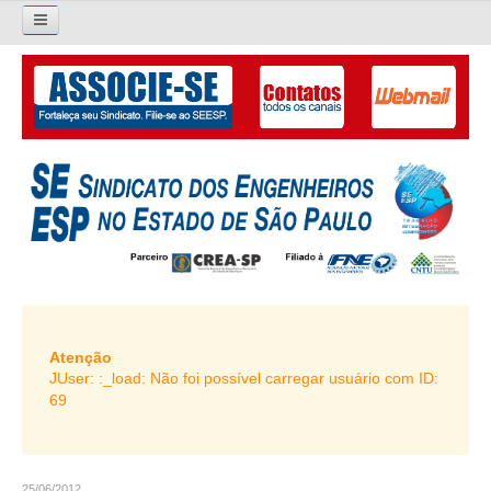
×
Pesquisar...
O SINDICATO
APRESENTAÇÃO
PALAVRA DO PRESIDENTE
DIRETORIA
DIRETORIA
LIVRO GESTÃO 2026-2029
Atenção
JUser: :_load: Não foi possível carregar usuário com ID:
SUBSEDES SINDICAIS
69
GALERIA EX-PRESIDENTES
ORGANOGRAMA
25/06/2012