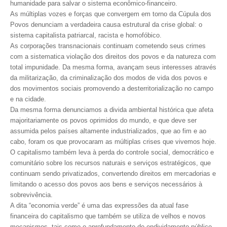
humanidade para salvar o sistema econômico-financeiro.
As múltiplas vozes e forças que convergem em torno da Cúpula dos
RES 1.002/2002 – CÓDIGO DE ÉTICA
Povos denunciam a verdadeira causa estrutural da crise global: o
sistema capitalista patriarcal, racista e homofóbico.
HOMOLOGAÇÕES
As corporações transnacionais continuam cometendo seus crimes
com a sistematica violação dos direitos dos povos e da natureza com
PISO SALARIAL
total impunidade. Da mesma forma, avançam seus interesses através
da militarização, da criminalização dos modos de vida dos povos e
FIQUE POR DENTRO
dos movimentos sociais promovendo a desterritorialização no campo
e na cidade.
OPORTUNIDADES
Da mesma forma denunciamos a divida ambiental histórica que afeta
majoritariamente os povos oprimidos do mundo, e que deve ser
APRESENTAÇÃO
assumida pelos países altamente industrializados, que ao fim e ao
cabo, foram os que provocaram as múltiplas crises que vivemos hoje.
EMPREGO E ESTÁGIO
O capitalismo também leva à perda do controle social, democrático e
comunitário sobre los recursos naturais e serviços estratégicos, que
CARREIRA
continuam sendo privatizados, convertendo direitos em mercadorias e
limitando o acesso dos povos aos bens e serviços necessários à
AUTÔNOMOS E SERVIÇOS
sobrevivência.
A dita “economia verde” é uma das expressões da atual fase
NEWSLETTER
financeira do capitalismo que também se utiliza de velhos e novos
GUIA DAS ENGENHARIAS
mecanismos, tais como o aprofundamento do endividamento público-