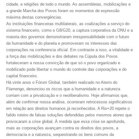
cidade, e religiões de todo o mundo. As assembleias, mobilizações e
a grande Marcha dos Povos foram os momentos de expressão
CONTRIBUIÇÕES
máxima destas convergências.
CONTRIBUIÇÃO ASSISTENCIAL
As instituições financeiras multilaterais, as coalizações a serviço do
sistema financeiro, como o G8/G20, a captura corporativa da ONU e a
CONTRIBUIÇÃO ASSOCIATIVA OU ANUIDADE DE SÓCIO
maioria dos governos demonstraram irresponsabilidade com o futuro
da humanidade e do planeta e promoveram os interesses das
CONTRIBUIÇÃO SINDICAL URBANA
corporações na conferencia oficial. Em contraste a isso, a vitalidade e
a força das mobilizações e dos debates na Cúpula dos Povos
REVISÃO DE APOSENTADORIA
fortaleceram a nossa convicção de que só o povo organizado e
mobilizado pode libertar o mundo do controle das corporações e do
FGTS EXPURGOS
capital financeiro.
Há vinte anos o Fórum Global, também realizado no Aterro do
FGTS CORREÇÃO
Flamengo, denunciou os riscos que a humanidade e a natureza
corriam com a privatização e o neoliberalismo. Hoje afirmamos que,
LEGISLAÇÃO
além de confirmar nossa análise, ocorreram retrocessos significativos
em relação aos direitos humanos já reconhecidos. A Rio+20 repete o
LEI 4.950-A/1966 – PISO SALARIAL
falido roteiro de falsas soluções defendidas pelos mesmos atores que
provocaram a crise global. À medida que essa crise se aprofunda,
LEI 5.194/1966 – REGULAMENTAÇÃO DA PROFISSÃO
mais as corporações avançam contra os direitos dos povos, a
democracia e a natureza, sequestrando os bens comuns da
LEI 6.496/1977 – ART