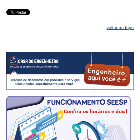
CONTATO
CURSOS
voltar ao topo
ENGENHEIRO EMPREENDEDOR
SEESP EDUCAÇÃO
PLATAFORMAS GRATUITAS
BENEFÍCIOS
APOSENTADORIA
CONVÊNIOS
PLANO DE SAÚDE
SEESPPREV