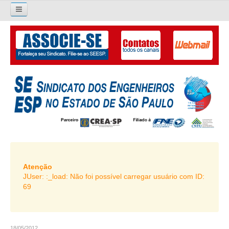
×
Pesquisar...
O SINDICATO
APRESENTAÇÃO
PALAVRA DO PRESIDENTE
DIRETORIA
DIRETORIA
LIVRO GESTÃO 2026-2029
Atenção
JUser: :_load: Não foi possível carregar usuário com ID:
SUBSEDES SINDICAIS
69
GALERIA EX-PRESIDENTES
ORGANOGRAMA
18/05/2012