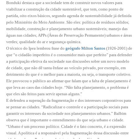
Bonduki destaca que a sociedade tem de construir novos valores para
viabilizar a construção da cidade sustentável, que tem, como ponto de
CONTRIBUIÇÕES
partida, oito eixos básicos, segundo agenda de sustentabilidade já definida
pelo Ministério do Meio Ambiente. São eles: política de resíduos sólidos;
CONTRIBUIÇÃO ASSISTENCIAL
mobilidade, construção e planejamento urbano sustentáveis; manejo das
águas nas cidades; APPs (Áreas de Preservação Permanente) urbanos e áreas
CONTRIBUIÇÃO ASSOCIATIVA OU ANUIDADE DE SÓCIO
verdes; qualidade do ar e segurança química.
O técnico do Ipea lembrou frase do
geógrafo Milton Santos
(1926-2001) de
CONTRIBUIÇÃO SINDICAL URBANA
que “o cidadão imperfeito é o consumidor mais que perfeito” para defender
a participação efetiva da sociedade nas discussões sobre um novo modelo
REVISÃO DE APOSENTADORIA
de cidade, que não dê tanta ênfase ao veículo privado, por exemplo, em
detrimento do que é o melhor para a maioria, ou seja, o transporte coletivo.
FGTS EXPURGOS
Ele provocou o público ao afirmar que falam que a falta de planejamento é
FGTS CORREÇÃO
que leva ao caos das cidades hoje. “Não falta planejamento, o problema é
que eles são feitos para servir apenas alguns.”
LEGISLAÇÃO
E defendeu a superação da fragmentação e dos interesses corporativos para
se pensar as cidades. “Radicalizar o controle e a participação sociais para
LEI 4.950-A/1966 – PISO SALARIAL
garantir os interesses da sociedade nos planejamentos urbanos.” Balbim
observa que é importante o entendimento do que seja urbano e cidade.
LEI 5.194/1966 – REGULAMENTAÇÃO DA PROFISSÃO
“Urbano é um processo político. Cidade é o fato concreto, é a expressão
visual. A política é a responsável pela fragmentação dessa discussão entre
LEI 6.496/1977 – ART