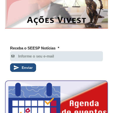
PUBLICAÇÕES
PUBLICIDADE
MANUAL DE REDAÇÃO
RELEASES
CONTATO
Receba o SEESP Notícias
*
CADASTRO
ASSOCIE-SE
Enviar
ATUALIZAÇÃO CADASTRAL
NÚCLEO JOVEM