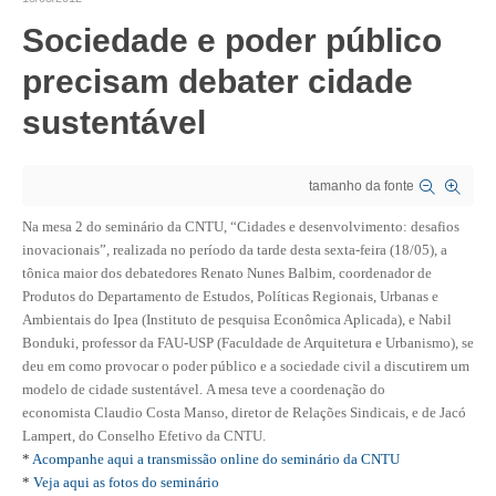
Sociedade e poder público
CRESCE BRASIL
precisam debater cidade
CONSELHO TECNOLÓGICO
sustentável
HISTÓRICO E ATUAÇÃO
COMPOSIÇÃO
tamanho da fonte
CONSELHOS ASSESSORES
Na mesa 2 do seminário da CNTU, “Cidades e desenvolvimento: desafios
inovacionais”, realizada no período da tarde desta sexta-feira (18/05), a
PERSONALIDADES DA TECNOLOGIA
tônica maior dos debatedores Renato Nunes Balbim, coordenador de
Produtos do Departamento de Estudos, Políticas Regionais, Urbanas e
NÚCLEO DA MULHER ENGENHEIRA
Ambientais do Ipea (Instituto de pesquisa Econômica Aplicada), e Nabil
Bonduki, professor da FAU-USP (Faculdade de Arquitetura e Urbanismo), se
TRANSPARÊNCIA
deu em como provocar o poder público e a sociedade civil a discutirem um
modelo de cidade sustentável.
A mesa teve a coordenação do
JURÍDICO
economista Claudio Costa Manso, diretor de Relações Sindicais, e de Jacó
Lampert, do Conselho Efetivo da CNTU.
CONSULTORIA
*
Acompanhe aqui a transmissão online do seminário da CNTU
*
Veja aqui as fotos do seminário
ACORDOS, CONVENÇÕES E DISSÍDIOS