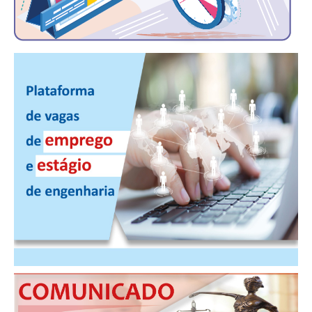
CONSÓRCIOS
CAMPANHAS SALARIAIS
COMUNICAÇÃO
PALAVRA DO MURILO
NOTÍCIAS
CONTEÚDO ESPECIAL
JORNAL DO ENGENHEIRO
AGENDA
SEESP NOTÍCIAS
NOTÍCIAS NO WHATSAPP
FOTOS