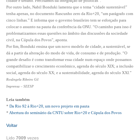
cidade e urbano. Precisamos da integração de políticas”.
Por outro lado, Nabil Bonduki lamenta que o tema “cidade sustentável”
RES 1.002/2002 – CÓDIGO DE ÉTICA
tenha apenas, no documento Rascunho zero da Rio+20, “um parágrafo com
cinco linhas.” E informa que o governo brasileiro tem se esforçado para
HOMOLOGAÇÕES
colocar o assunto na pauta da conferência da ONU. “O caminho para isso é
problematizarmos essas questões no âmbito das discussões da sociedade
PISO SALARIAL
civil, na Cúpula dos Povos”, aponta.
Por fim, Bonduki ensina que um novo modelo de cidade, a sustentável, se
FIQUE POR DENTRO
dá a partir da alteração do modo de vida, de consumo e de produção. “O
grande desafio é como transformar essa cidade num espaço onde possamos
OPORTUNIDADES
compatibilizar o crescimento econômico, agenda do século XIX; a inclusão
social, agenda do século XX; e a sustentabilidade, agenda do século XXI.”
APRESENTAÇÃO
Rosângela Ribeiro Gil
Imprensa – SEESP
EMPREGO E ESTÁGIO
Leia também
CARREIRA
*
Da Rio 92 à Rio+20, um novo projeto em pauta
*
Abertura do seminário da CNTU sobre Rio+20 e Cúpula dos Povos
AUTÔNOMOS E SERVIÇOS
Voltar
NEWSLETTER
Lido
7009
vezes
GUIA DAS ENGENHARIAS