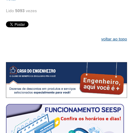
CONSÓRCIOS
Lido
5093
vezes
CAMPANHAS SALARIAIS
COMUNICAÇÃO
PALAVRA DO MURILO
voltar ao topo
NOTÍCIAS
CONTEÚDO ESPECIAL
JORNAL DO ENGENHEIRO
AGENDA
SEESP NOTÍCIAS
NOTÍCIAS NO WHATSAPP
FOTOS