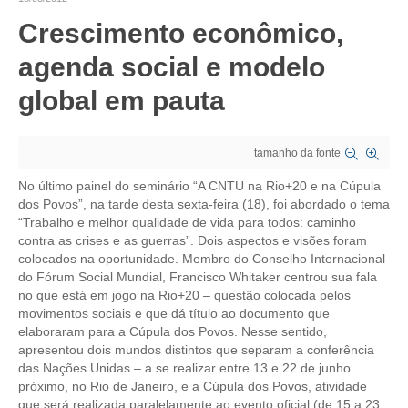
Crescimento econômico,
CRESCE BRASIL
agenda social e modelo
CONSELHO TECNOLÓGICO
global em pauta
HISTÓRICO E ATUAÇÃO
COMPOSIÇÃO
tamanho da fonte
CONSELHOS ASSESSORES
No último painel do seminário “A CNTU na Rio+20 e na Cúpula
dos Povos”, na tarde desta sexta-feira (18), foi abordado o tema
PERSONALIDADES DA TECNOLOGIA
“Trabalho e melhor qualidade de vida para todos: caminho
contra as crises e as guerras”. Dois aspectos e visões foram
NÚCLEO DA MULHER ENGENHEIRA
colocados na oportunidade. Membro do Conselho Internacional
do Fórum Social Mundial, Francisco Whitaker centrou sua fala
TRANSPARÊNCIA
no que está em jogo na Rio+20 – questão colocada pelos
movimentos sociais e que dá título ao documento que
JURÍDICO
elaboraram para a Cúpula dos Povos. Nesse sentido,
apresentou dois mundos distintos que separam a conferência
CONSULTORIA
das Nações Unidas – a se realizar entre 13 e 22 de junho
próximo, no Rio de Janeiro, e a Cúpula dos Povos, atividade
ACORDOS, CONVENÇÕES E DISSÍDIOS
que será realizada paralelamente ao evento oficial (de 15 a 23