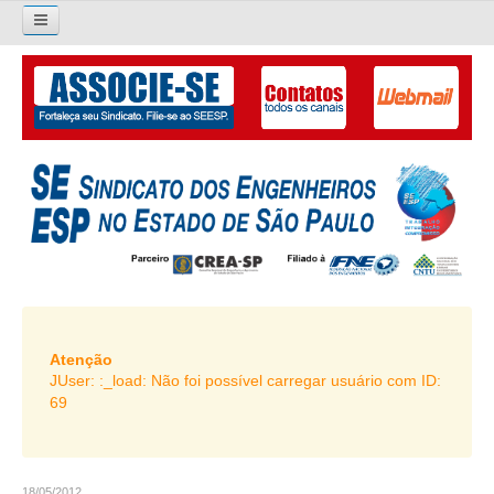
×
Pesquisar...
O SINDICATO
APRESENTAÇÃO
PALAVRA DO PRESIDENTE
DIRETORIA
DIRETORIA
LIVRO GESTÃO 2026-2029
Atenção
JUser: :_load: Não foi possível carregar usuário com ID:
SUBSEDES SINDICAIS
69
GALERIA EX-PRESIDENTES
ORGANOGRAMA
18/05/2012