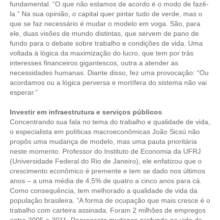
fundamental. “O que não estamos de acordo é o modo de fazê-
la.” Na sua opinião, o capital quer pintar tudo de verde, mas o
RES 1.002/2002 – CÓDIGO DE ÉTICA
que se faz necessário é mudar o modelo em voga. São, para
ele, duas visões de mundo distintas, que servem de pano de
HOMOLOGAÇÕES
fundo para o debate sobre trabalho e condições de vida. Uma
voltada à lógica da maximização do lucro, que tem por trás
PISO SALARIAL
interesses financeiros gigantescos, outra a atender as
necessidades humanas. Diante disso, fez uma provocação: “Ou
FIQUE POR DENTRO
acordamos ou a lógica perversa e mortífera do sistema não vai
esperar.”
OPORTUNIDADES
Investir em infraestrutura e serviços públicos
APRESENTAÇÃO
Concentrando sua fala no tema do trabalho e qualidade de vida,
o especialista em políticas macroeconômicas João Sicsú não
EMPREGO E ESTÁGIO
propôs uma mudança de modelo, mas uma pauta prioritária
neste momento. Professor do Instituto de Economia da UFRJ
CARREIRA
(Universidade Federal do Rio de Janeiro), ele enfatizou que o
crescimento econômico é premente e tem se dado nos últimos
AUTÔNOMOS E SERVIÇOS
anos – a uma média de 4,5% de quatro a cinco anos para cá.
Como consequência, tem melhorado a qualidade de vida da
NEWSLETTER
população brasileira. “A forma de ocupação que mais cresce é o
trabalho com carteira assinada. Foram 2 milhões de empregos
GUIA DAS ENGENHARIAS