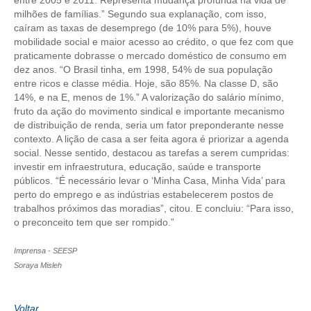
entre 2005 e 2011. Representa mudança profunda na vida de
milhões de famílias.” Segundo sua explanação, com isso,
caíram as taxas de desemprego (de 10% para 5%), houve
CONTATO
mobilidade social e maior acesso ao crédito, o que fez com que
praticamente dobrasse o mercado doméstico de consumo em
CURSOS
dez anos. “O Brasil tinha, em 1998, 54% de sua população
entre ricos e classe média. Hoje, são 85%. Na classe D, são
ENGENHEIRO EMPREENDEDOR
14%, e na E, menos de 1%.” A valorização do salário mínimo,
fruto da ação do movimento sindical e importante mecanismo
SEESP EDUCAÇÃO
de distribuição de renda, seria um fator preponderante nesse
contexto. A lição de casa a ser feita agora é priorizar a agenda
PLATAFORMAS GRATUITAS
social. Nesse sentido, destacou as tarefas a serem cumpridas:
investir em infraestrutura, educação, saúde e transporte
BENEFÍCIOS
públicos. “É necessário levar o ‘Minha Casa, Minha Vida’ para
perto do emprego e as indústrias estabelecerem postos de
APOSENTADORIA
trabalhos próximos das moradias”, citou. E concluiu: “Para isso,
o preconceito tem que ser rompido.”
CONVÊNIOS
Imprensa - SEESP
PLANO DE SAÚDE
Soraya Misleh
SEESPPREV
Voltar