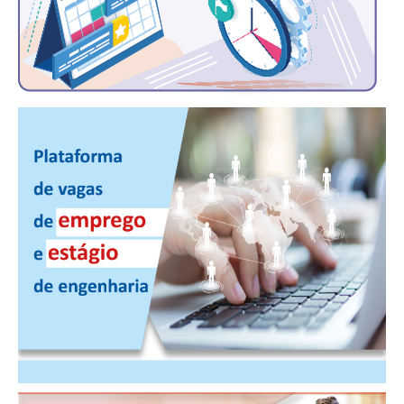
PUBLICAÇÕES
PUBLICIDADE
MANUAL DE REDAÇÃO
RELEASES
CONTATO
CADASTRO
ASSOCIE-SE
ATUALIZAÇÃO CADASTRAL
NÚCLEO JOVEM