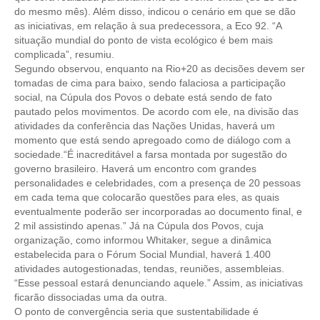
do mesmo mês). Além disso, indicou o cenário em que se dão
CONTRIBUIÇÕES
as iniciativas, em relação à sua predecessora, a Eco 92. “A
situação mundial do ponto de vista ecológico é bem mais
complicada”, resumiu.
CONTRIBUIÇÃO ASSISTENCIAL
Segundo observou, enquanto na Rio+20 as decisões devem ser
tomadas de cima para baixo, sendo falaciosa a participação
CONTRIBUIÇÃO ASSOCIATIVA OU ANUIDADE DE SÓCIO
social, na Cúpula dos Povos o debate está sendo de fato
pautado pelos movimentos. De acordo com ele, na divisão das
CONTRIBUIÇÃO SINDICAL URBANA
atividades da conferência das Nações Unidas, haverá um
momento que está sendo apregoado como de diálogo com a
REVISÃO DE APOSENTADORIA
sociedade.“É inacreditável a farsa montada por sugestão do
governo brasileiro. Haverá um encontro com grandes
FGTS EXPURGOS
personalidades e celebridades, com a presença de 20 pessoas
em cada tema que colocarão questões para eles, as quais
FGTS CORREÇÃO
eventualmente poderão ser incorporadas ao documento final, e
2 mil assistindo apenas.” Já na Cúpula dos Povos, cuja
LEGISLAÇÃO
organização, como informou Whitaker, segue a dinâmica
estabelecida para o Fórum Social Mundial, haverá 1.400
LEI 4.950-A/1966 – PISO SALARIAL
atividades autogestionadas, tendas, reuniões, assembleias.
“Esse pessoal estará denunciando aquele.” Assim, as iniciativas
LEI 5.194/1966 – REGULAMENTAÇÃO DA PROFISSÃO
ficarão dissociadas uma da outra.
O ponto de convergência seria que sustentabilidade é
LEI 6.496/1977 – ART