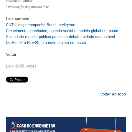
Imprensa – SEESP
* Informação do portal da FNE
RES 1.002/2002 – CÓDIGO DE ÉTICA
Leia também
HOMOLOGAÇÕES
CNTU lança campanha Brasil Inteligente
Crescimento econômico, agenda social e modelo global em pauta
PISO SALARIAL
Sociedade e poder público precisam debater cidade sustentável
Da Rio 92 à Rio+20, um novo projeto em pauta
FIQUE POR DENTRO
Voltar
OPORTUNIDADES
Lido
3878
vezes
APRESENTAÇÃO
EMPREGO E ESTÁGIO
voltar ao topo
CARREIRA
AUTÔNOMOS E SERVIÇOS
NEWSLETTER
GUIA DAS ENGENHARIAS