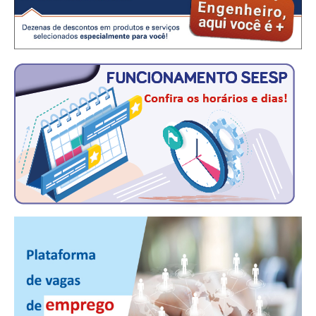
CONTATO
CURSOS
ENGENHEIRO EMPREENDEDOR
SEESP EDUCAÇÃO
PLATAFORMAS GRATUITAS
BENEFÍCIOS
APOSENTADORIA
CONVÊNIOS
PLANO DE SAÚDE
SEESPPREV