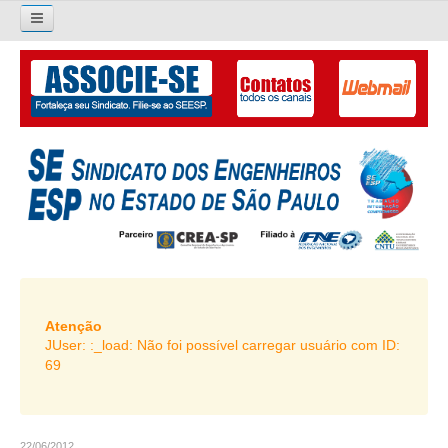
×
Pesquisar...
O SINDICATO
APRESENTAÇÃO
PALAVRA DO PRESIDENTE
DIRETORIA
DIRETORIA
LIVRO GESTÃO 2026-2029
Atenção
JUser: :_load: Não foi possível carregar usuário com ID:
SUBSEDES SINDICAIS
69
GALERIA EX-PRESIDENTES
ORGANOGRAMA
22/06/2012