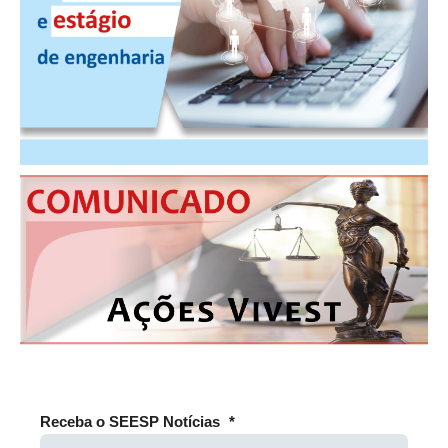
CONSÓRCIOS
CAMPANHAS SALARIAIS
COMUNICAÇÃO
PALAVRA DO MURILO
NOTÍCIAS
CONTEÚDO ESPECIAL
JORNAL DO ENGENHEIRO
AGENDA
SEESP NOTÍCIAS
NOTÍCIAS NO WHATSAPP
FOTOS
Receba o SEESP Notícias
*