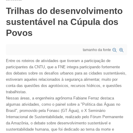
Trilhas do desenvolvimento
CRESCE BRASIL
sustentável na Cúpula dos
CONSELHO TECNOLÓGICO
Povos
HISTÓRICO E ATUAÇÃO
COMPOSIÇÃO
tamanho da fonte
CONSELHOS ASSESSORES
Entre os roteiros de atividades que tiveram a participação de
participantes da CNTU, que a FNE integra participando fortemente
PERSONALIDADES DA TECNOLOGIA
dos debates sobre os desafios urbanos para as cidades sustentáveis,
estiveram aqueles relacionados à segurança alimentar, muito por
NÚCLEO DA MULHER ENGENHEIRA
conta das questões dos agrotóxicos, recursos hídricos, e questões
trabalhistas.
TRANSPARÊNCIA
Nessas áreas, a engenheira agrônoma Fabiane Ferraz destaca
algumas atividades, como o painel sobre a "Política das Águas no
JURÍDICO
Brasil", promovido pela Fonasc (GT Água), o X Seminário
Internacional de Sustentabilidade, realizado pelo Fórum Permanente
CONSULTORIA
da Amazônia, o debate sobre desenvolvimento sustentável e
sustentabilidade humana, que foi dedicado ao tema da morte e
ACORDOS, CONVENÇÕES E DISSÍDIOS