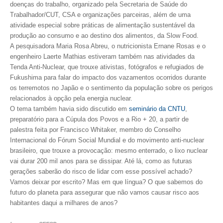
doenças do trabalho, organizado pela Secretaria de Saúde do
Trabalhador/CUT, CSA e organizações parceiras, além de uma
CONTRIBUIÇÕES
atividade especial sobre práticas de alimentação sustentável da
produção ao consumo e ao destino dos alimentos, da Slow Food.
CONTRIBUIÇÃO ASSISTENCIAL
A pesquisadora Maria Rosa Abreu, o nutricionista Ernane Rosas e o
engenheiro Laerte Mathias estiveram também nas atividades da
CONTRIBUIÇÃO ASSOCIATIVA OU ANUIDADE DE SÓCIO
Tenda Anti-Nuclear, que trouxe ativistas, fotógrafos e refugiados de
Fukushima para falar do impacto dos vazamentos ocorridos durante
CONTRIBUIÇÃO SINDICAL URBANA
os terremotos no Japão e o sentimento da população sobre os perigos
relacionados à opção pela energia nuclear.
REVISÃO DE APOSENTADORIA
O tema também havia sido discutido em
seminário da CNTU
,
preparatório para a Cúpula dos Povos e a Rio + 20, a partir de
FGTS EXPURGOS
palestra feita por Francisco Whitaker, membro do Conselho
FGTS CORREÇÃO
Internacional do Fórum Social Mundial e do movimento anti-nuclear
brasileiro, que trouxe a provocação: mesmo enterrado, o lixo nuclear
LEGISLAÇÃO
vai durar 200 mil anos para se dissipar. Até lá, como as futuras
gerações saberão do risco de lidar com esse possível achado?
LEI 4.950-A/1966 – PISO SALARIAL
Vamos deixar por escrito? Mas em que língua? O que sabemos do
futuro do planeta para assegurar que não vamos causar risco aos
LEI 5.194/1966 – REGULAMENTAÇÃO DA PROFISSÃO
habitantes daqui a milhares de anos?
LEI 6.496/1977 – ART