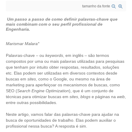
tamanho da fonte
CRESCE BRASIL
U
m passo a passo de como definir palavras-chave que
CONSELHO TECNOLÓGICO
mais combinam com o seu perfil profissional de
Engenharia
.
HISTÓRICO E ATUAÇÃO
Marismar Malara*
COMPOSIÇÃO
Palavras-chave – ou
keywords
, em inglês – são termos
CONSELHOS ASSESSORES
compostos por uma ou mais palavras utilizadas para pesquisas
que tenham por intuito obter respostas, resultados, soluções
PERSONALIDADES DA TECNOLOGIA
etc. Elas podem ser utilizadas em diversos contextos desde
buscas em
sites
, como o Google, ou mesmo na área de
NÚCLEO DA MULHER ENGENHEIRA
marketing para aperfeiçoar os mecanismos de buscas, como
SEO (
Search Engine Optimization
), que é um conjunto de
TRANSPARÊNCIA
técnicas para otimizar buscas em
sites
,
blogs
e páginas na
web
,
entre outras possibilidades.
JURÍDICO
Neste artigo, vamos falar das palavras-chave para ajudar na
CONSULTORIA
busca de oportunidades de trabalho. Elas podem auxiliar o
profissional nessa busca? A resposta é sim.
ACORDOS, CONVENÇÕES E DISSÍDIOS