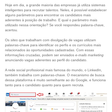
Hoje em dia, a grande maioria das empresas já utiliza sistemas
CONTRIBUIÇÕES
inteligentes para recrutar talentos. Neles, é possível estabelecer
alguns parâmetros para encontrar os candidatos mais
CONTRIBUIÇÃO ASSISTENCIAL
aderentes à posição de trabalho. E qual o parâmetro mais
utilizado nessa orientação? Se você respondeu palavra-chave,
CONTRIBUIÇÃO ASSOCIATIVA OU ANUIDADE DE SÓCIO
acertou.
CONTRIBUIÇÃO SINDICAL URBANA
Os
sites
que trabalham com divulgação de vagas utilizam
palavras-chave para identificar os perfis e os currículos mais
REVISÃO DE APOSENTADORIA
relacionados às oportunidades cadastradas. Com essas
informações cruzadas, podem ser enviados
e-mails marketing
anunciando vagas aderentes ao perfil do candidato.
FGTS EXPURGOS
A rede social profissional mais famosa do mundo, o LinkedIn,
FGTS CORREÇÃO
também trabalha com palavras-chave. O mecanismo de busca
dessa plataforma é muito semelhante ao do Google, e funciona
LEGISLAÇÃO
tanto para o candidato quanto para quem recruta.
LEI 4.950-A/1966 – PISO SALARIAL
LEI 5.194/1966 – REGULAMENTAÇÃO DA PROFISSÃO
LEI 6.496/1977 – ART