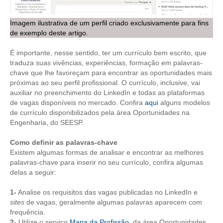
RES 1.002/2002 – CÓDIGO DE ÉTICA
Imagem ilustrativa de um perfil criado exclusivamente para fins
de exemplo deste artigo.
HOMOLOGAÇÕES
É importante, nesse sentido, ter um currículo bem escrito, que
PISO SALARIAL
traduza suas vivências, experiências, formação em palavras-
chave que lhe favoreçam para encontrar as oportunidades mais
FIQUE POR DENTRO
próximas ao seu perfil profissional. O currículo, inclusive, vai
auxiliar no preenchimento do LinkedIn e todas as plataformas
OPORTUNIDADES
de vagas disponíveis no mercado. Confira
aqui
alguns modelos
de currículo disponibilizados pela área Oportunidades na
APRESENTAÇÃO
Engenharia, do SEESP.
EMPREGO E ESTÁGIO
Como definir as palavras-chave
Existem algumas formas de analisar e encontrar as melhores
CARREIRA
palavras-chave para inserir no seu currículo, confira algumas
delas a seguir:
AUTÔNOMOS E SERVIÇOS
1-
Analise os requisitos das vagas publicadas no LinkedIn e
sites
de vagas, geralmente algumas palavras aparecem com
NEWSLETTER
frequência.
2-
Utilize o serviço
Mapa da Profissão
, da área Oportunidades
GUIA DAS ENGENHARIAS