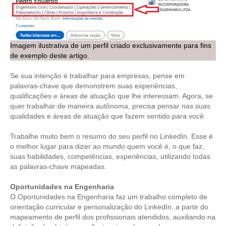
PUBLICAÇÕES
PUBLICIDADE
MANUAL DE REDAÇÃO
Imagem ilustrativa de um perfil criado exclusivamente para fins
de exemplo deste artigo.
RELEASES
Se sua intenção é trabalhar para empresas, pense em
CONTATO
palavras-chave que demonstrem suas experiências,
qualificações e áreas de atuação que lhe interessam. Agora, se
CADASTRO
quer trabalhar de maneira autônoma, precisa pensar nas suas
qualidades e áreas de atuação que fazem sentido para você.
ASSOCIE-SE
Trabalhe muito bem o resumo do seu perfil no LinkedIn. Esse é
ATUALIZAÇÃO CADASTRAL
o melhor lugar para dizer ao mundo quem você é, o que faz,
suas habilidades, competências, experiências, utilizando todas
NÚCLEO JOVEM
as palavras-chave mapeadas.
Oportunidades na Engenharia
O Oportunidades na Engenharia faz um trabalho completo de
orientação curricular e personalização do LinkedIn, a partir do
mapeamento de perfil dos profissionais atendidos, auxiliando na