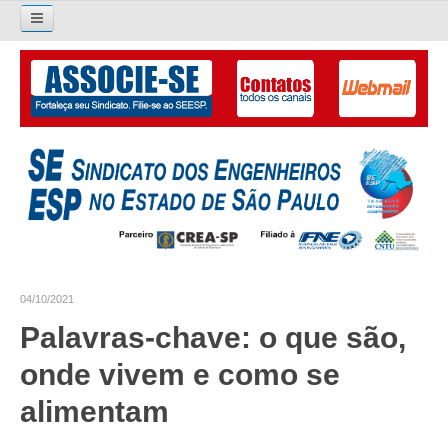
Pesquisar...
O SINDICATO
APRESENTAÇÃO
PALAVRA DO PRESIDENTE
DIRETORIA
DIRETORIA
04/10/2021
LIVRO GESTÃO 2026-2029
Palavras-chave: o que são,
SUBSEDES SINDICAIS
onde vivem e como se
GALERIA EX-PRESIDENTES
alimentam
ORGANOGRAMA