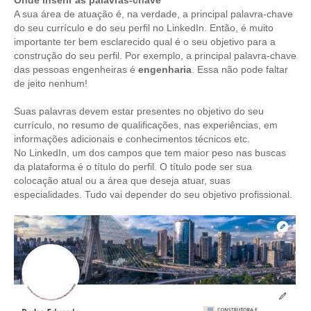
Onde inserir as palavras-chave
CONSÓRCIOS
A sua área de atuação é, na verdade, a principal palavra-chave
do seu currículo e do seu perfil no LinkedIn. Então, é muito
CAMPANHAS SALARIAIS
importante ter bem esclarecido qual é o seu objetivo para a
construção do seu perfil. Por exemplo, a principal palavra-chave
COMUNICAÇÃO
das pessoas engenheiras é
engenharia
. Essa não pode faltar
de jeito nenhum!
PALAVRA DO MURILO
Suas palavras devem estar presentes no objetivo do seu
NOTÍCIAS
currículo, no resumo de qualificações, nas experiências, em
informações adicionais e conhecimentos técnicos etc.
CONTEÚDO ESPECIAL
No LinkedIn, um dos campos que tem maior peso nas buscas
da plataforma é o título do perfil. O título pode ser sua
JORNAL DO ENGENHEIRO
colocação atual ou a área que deseja atuar, suas
especialidades. Tudo vai depender do seu objetivo profissional.
AGENDA
SEESP NOTÍCIAS
NOTÍCIAS NO WHATSAPP
FOTOS