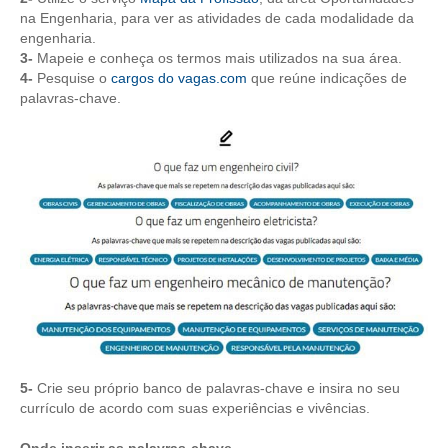
na Engenharia, para ver as atividades de cada modalidade da
engenharia.
CONTATO
3-
Mapeie e conheça os termos mais utilizados na sua área.
4-
Pesquise o
cargos do vagas.com
que reúne indicações de
CURSOS
palavras-chave.
ENGENHEIRO EMPREENDEDOR
SEESP EDUCAÇÃO
PLATAFORMAS GRATUITAS
BENEFÍCIOS
APOSENTADORIA
CONVÊNIOS
PLANO DE SAÚDE
5-
Crie seu próprio banco de palavras-chave e insira no seu
SEESPPREV
currículo de acordo com suas experiências e vivências.