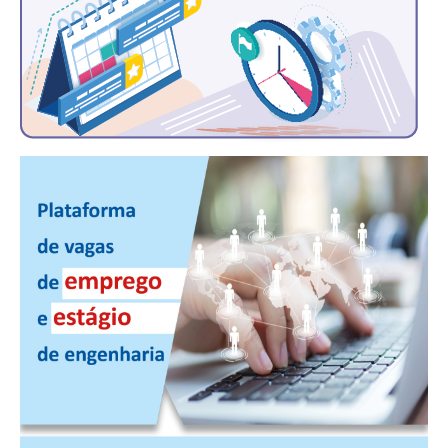
CONSÓRCIOS
CAMPANHAS SALARIAIS
COMUNICAÇÃO
PALAVRA DO MURILO
NOTÍCIAS
CONTEÚDO ESPECIAL
JORNAL DO ENGENHEIRO
AGENDA
SEESP NOTÍCIAS
NOTÍCIAS NO WHATSAPP
FOTOS