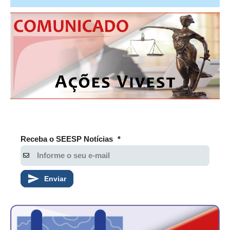
PUBLICAÇÕES
PUBLICIDADE
MANUAL DE REDAÇÃO
RELEASES
CONTATO
CADASTRO
ASSOCIE-SE
Receba o SEESP Notícias
*
ATUALIZAÇÃO CADASTRAL
NÚCLEO JOVEM
Enviar