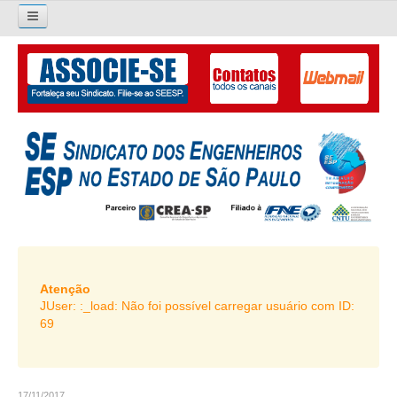
×
Pesquisar...
O SINDICATO
APRESENTAÇÃO
PALAVRA DO PRESIDENTE
DIRETORIA
DIRETORIA
LIVRO GESTÃO 2026-2029
Atenção
JUser: :_load: Não foi possível carregar usuário com ID:
SUBSEDES SINDICAIS
69
GALERIA EX-PRESIDENTES
ORGANOGRAMA
17/11/2017