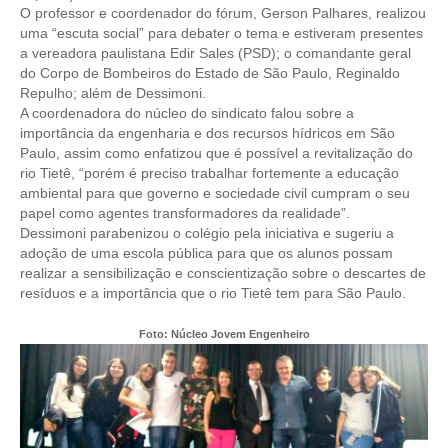
O professor e coordenador do fórum, Gerson Palhares, realizou
uma “escuta social” para debater o tema e estiveram presentes
CONTRIBUIÇÕES
a vereadora paulistana Edir Sales (PSD); o comandante geral
do Corpo de Bombeiros do Estado de São Paulo, Reginaldo
CONTRIBUIÇÃO ASSISTENCIAL
Repulho; além de Dessimoni.
A coordenadora do núcleo do sindicato falou sobre a
CONTRIBUIÇÃO ASSOCIATIVA OU ANUIDADE DE SÓCIO
importância da engenharia e dos recursos hídricos em São
Paulo, assim como enfatizou que é possível a revitalização do
CONTRIBUIÇÃO SINDICAL URBANA
rio Tietê, “porém é preciso trabalhar fortemente a educação
ambiental para que governo e sociedade civil cumpram o seu
REVISÃO DE APOSENTADORIA
papel como agentes transformadores da realidade”.
Dessimoni parabenizou o colégio pela iniciativa e sugeriu a
FGTS EXPURGOS
adoção de uma escola pública para que os alunos possam
realizar a sensibilização e conscientização sobre o descartes de
FGTS CORREÇÃO
resíduos e a importância que o rio Tietê tem para São Paulo.
LEGISLAÇÃO
Foto: Núcleo Jovem Engenheiro
LEI 4.950-A/1966 – PISO SALARIAL
LEI 5.194/1966 – REGULAMENTAÇÃO DA PROFISSÃO
LEI 6.496/1977 – ART