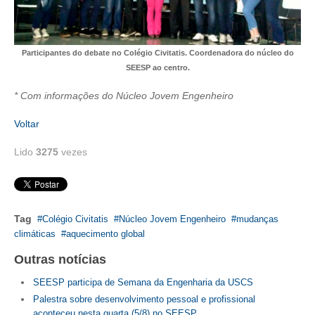
RES 1.002/2002 – CÓDIGO DE ÉTICA
Participantes do debate no Colégio Civitatis. Coordenadora do núcleo do
HOMOLOGAÇÕES
SEESP ao centro.
PISO SALARIAL
* Com informações do Núcleo Jovem Engenheiro
FIQUE POR DENTRO
Voltar
OPORTUNIDADES
Lido
3275
vezes
APRESENTAÇÃO
EMPREGO E ESTÁGIO
Tag
Colégio Civitatis
Núcleo Jovem Engenheiro
mudanças
CARREIRA
climáticas
aquecimento global
AUTÔNOMOS E SERVIÇOS
Outras notícias
SEESP participa de Semana da Engenharia da USCS
NEWSLETTER
Palestra sobre desenvolvimento pessoal e profissional
aconteceu nesta quarta (5/8) no SEESP
GUIA DAS ENGENHARIAS