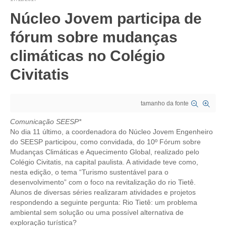
Núcleo Jovem participa de
CRESCE BRASIL
fórum sobre mudanças
CONSELHO TECNOLÓGICO
climáticas no Colégio
HISTÓRICO E ATUAÇÃO
Civitatis
COMPOSIÇÃO
CONSELHOS ASSESSORES
tamanho da fonte
PERSONALIDADES DA TECNOLOGIA
Comunicação SEESP*
No dia 11 último, a coordenadora do Núcleo Jovem Engenheiro
NÚCLEO DA MULHER ENGENHEIRA
do SEESP participou, como convidada, do 10º Fórum sobre
Mudanças Climáticas e Aquecimento Global, realizado pelo
Colégio Civitatis, na capital paulista. A atividade teve como,
TRANSPARÊNCIA
nesta edição, o tema “Turismo sustentável para o
desenvolvimento” com o foco na revitalização do rio Tietê.
JURÍDICO
Alunos de diversas séries realizaram atividades e projetos
respondendo a seguinte pergunta: Rio Tietê: um problema
CONSULTORIA
ambiental sem solução ou uma possível alternativa de
exploração turística?
ACORDOS, CONVENÇÕES E DISSÍDIOS