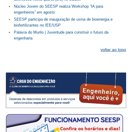
Núcleo Jovem do SEESP realiza Workshop “IA para
CONTATO
engenheiros” em agosto
SEESP participa de inauguração de usina de bioenergia e
CURSOS
biofertilizantes no IEE/USP
Palavra do Murilo | Juventude para construir o futuro da
ENGENHEIRO EMPREENDEDOR
engenharia
SEESP EDUCAÇÃO
voltar ao topo
PLATAFORMAS GRATUITAS
BENEFÍCIOS
APOSENTADORIA
CONVÊNIOS
PLANO DE SAÚDE
SEESPPREV