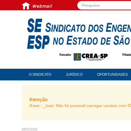
Pesquisar...
O SINDICATO
JURÍDICO
OPORTUNIDADES
Atenção
JUser: :_load: Não foi possível carregar usuário com I
29/01/2016