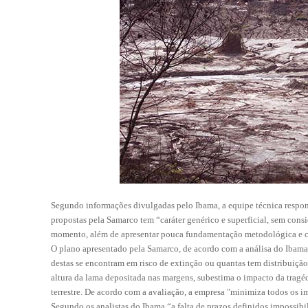
Segundo informações divulgadas pelo Ibama, a equipe técnica respon
propostas pela Samarco tem “caráter genérico e superficial, sem cons
momento, além de apresentar pouca fundamentação metodológica e ci
O plano apresentado pela Samarco, de acordo com a análisa do Ibama, 
destas se encontram em risco de extinção ou quantas tem distribuiçã
altura da lama depositada nas margens, subestima o impacto da tragé
terrestre. De acordo com a avaliação, a empresa "minimiza todos os i
Segundo os analistas do Ibama “a falta de prazos definidos impossib