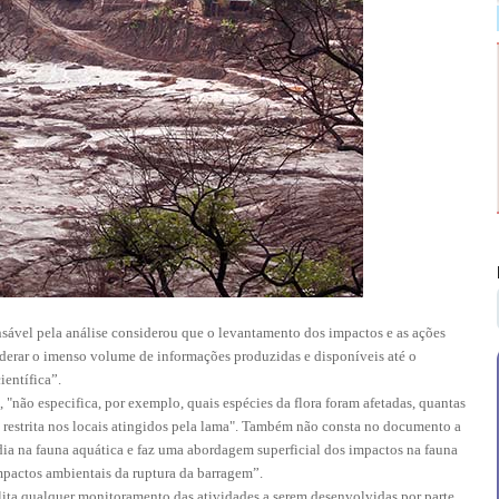
sável pela análise considerou que o levantamento dos impactos e as ações
iderar o imenso volume de informações produzidas e disponíveis até o
entífica”.
"não especifica, por exemplo, quais espécies da flora foram afetadas, quantas
o restrita nos locais atingidos pela lama". Também não consta no documento a
dia na fauna aquática e faz uma abordagem superficial dos impactos na fauna
mpactos ambientais da ruptura da barragem”.
ilita qualquer monitoramento das atividades a serem desenvolvidas por parte