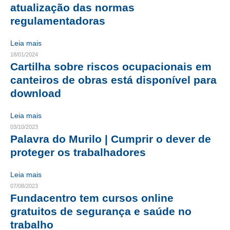
atualização das normas
CONTRIBUIÇÕES
regulamentadoras
CONTRIBUIÇÃO ASSISTENCIAL
Leia mais
18/01/2024
CONTRIBUIÇÃO ASSOCIATIVA OU ANUIDADE DE SÓCIO
Cartilha sobre riscos ocupacionais em
canteiros de obras está disponível para
CONTRIBUIÇÃO SINDICAL URBANA
download
REVISÃO DE APOSENTADORIA
Leia mais
FGTS EXPURGOS
03/10/2023
Palavra do Murilo | Cumprir o dever de
FGTS CORREÇÃO
proteger os trabalhadores
LEGISLAÇÃO
Leia mais
LEI 4.950-A/1966 – PISO SALARIAL
07/08/2023
Fundacentro tem cursos online
LEI 5.194/1966 – REGULAMENTAÇÃO DA PROFISSÃO
gratuitos de segurança e saúde no
trabalho
LEI 6.496/1977 – ART