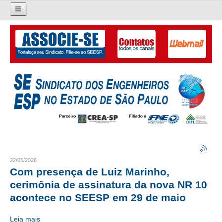
Pesquisar...
O SINDICATO
APRESENTAÇÃO
PALAVRA DO PRESIDENTE
DIRETORIA
DIRETORIA
LIVRO GESTÃO 2026-2029
22/05/2026
Com presença de Luiz Marinho,
SUBSEDES SINDICAIS
cerimônia de assinatura da nova NR 10
acontece no SEESP em 29 de maio
GALERIA EX-PRESIDENTES
Leia mais
ORGANOGRAMA