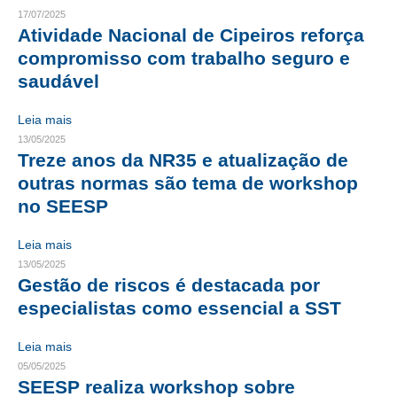
17/07/2025
CRESCE BRASIL
Atividade Nacional de Cipeiros reforça
compromisso com trabalho seguro e
CONSELHO TECNOLÓGICO
saudável
HISTÓRICO E ATUAÇÃO
Leia mais
COMPOSIÇÃO
13/05/2025
Treze anos da NR35 e atualização de
CONSELHOS ASSESSORES
outras normas são tema de workshop
no SEESP
PERSONALIDADES DA TECNOLOGIA
Leia mais
NÚCLEO DA MULHER ENGENHEIRA
13/05/2025
Gestão de riscos é destacada por
TRANSPARÊNCIA
especialistas como essencial a SST
JURÍDICO
Leia mais
CONSULTORIA
05/05/2025
SEESP realiza workshop sobre
ACORDOS, CONVENÇÕES E DISSÍDIOS