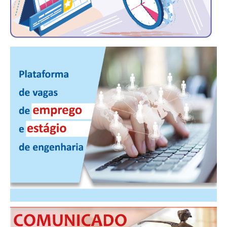
PUBLICAÇÕES
PUBLICIDADE
MANUAL DE REDAÇÃO
RELEASES
CONTATO
CADASTRO
ASSOCIE-SE
ATUALIZAÇÃO CADASTRAL
NÚCLEO JOVEM