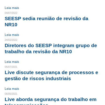
Leia mais
RES 1.002/2002 – CÓDIGO DE ÉTICA
04/07/2022
SEESP sedia reunião de revisão da
HOMOLOGAÇÕES
NR10
PISO SALARIAL
Leia mais
FIQUE POR DENTRO
24/02/2022
Diretores do SEESP integram grupo de
OPORTUNIDADES
trabalho da revisão da NR10
APRESENTAÇÃO
Leia mais
EMPREGO E ESTÁGIO
05/07/2021
Live discute segurança de processos e
CARREIRA
gestão de riscos industriais
AUTÔNOMOS E SERVIÇOS
Leia mais
06/05/2021
NEWSLETTER
Live aborda segurança do trabalho em
GUIA DAS ENGENHARIAS