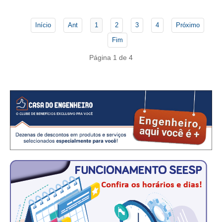
CONSÓRCIOS
CAMPANHAS SALARIAIS
Início
Ant
1
2
3
4
Próximo
Fim
COMUNICAÇÃO
Página 1 de 4
PALAVRA DO MURILO
NOTÍCIAS
CONTEÚDO ESPECIAL
JORNAL DO ENGENHEIRO
AGENDA
SEESP NOTÍCIAS
NOTÍCIAS NO WHATSAPP
FOTOS