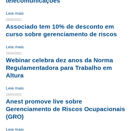
telecomunicações
CONTATO
Leia mais
03/05/2021
CURSOS
Associado tem 10% de desconto em
curso sobre gerenciamento de riscos
ENGENHEIRO EMPREENDEDOR
Leia mais
SEESP EDUCAÇÃO
16/04/2021
Webinar celebra dez anos da Norma
PLATAFORMAS GRATUITAS
Regulamentadora para Trabalho em
BENEFÍCIOS
Altura
APOSENTADORIA
Leia mais
16/04/2021
CONVÊNIOS
Anest promove live sobre
PLANO DE SAÚDE
Gerenciamento de Riscos Ocupacionais
(GRO)
SEESPPREV
Leia mais