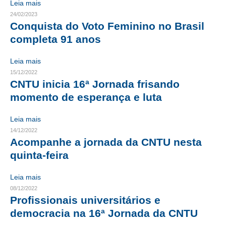
Leia mais
24/02/2023
CONTRIBUIÇÕES
Conquista do Voto Feminino no Brasil
completa 91 anos
CONTRIBUIÇÃO ASSISTENCIAL
CONTRIBUIÇÃO ASSOCIATIVA OU ANUIDADE DE SÓCIO
Leia mais
15/12/2022
CONTRIBUIÇÃO SINDICAL URBANA
CNTU inicia 16ª Jornada frisando
momento de esperança e luta
REVISÃO DE APOSENTADORIA
Leia mais
FGTS EXPURGOS
14/12/2022
Acompanhe a jornada da CNTU nesta
FGTS CORREÇÃO
quinta-feira
LEGISLAÇÃO
Leia mais
LEI 4.950-A/1966 – PISO SALARIAL
08/12/2022
Profissionais universitários e
LEI 5.194/1966 – REGULAMENTAÇÃO DA PROFISSÃO
democracia na 16ª Jornada da CNTU
LEI 6.496/1977 – ART