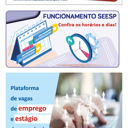
CONSÓRCIOS
CAMPANHAS SALARIAIS
COMUNICAÇÃO
PALAVRA DO MURILO
NOTÍCIAS
CONTEÚDO ESPECIAL
JORNAL DO ENGENHEIRO
AGENDA
SEESP NOTÍCIAS
NOTÍCIAS NO WHATSAPP
FOTOS