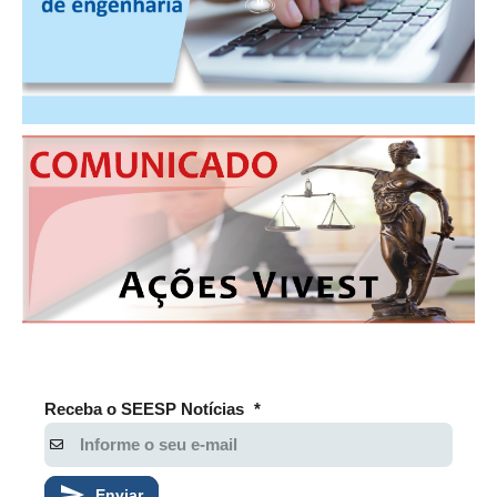
PUBLICAÇÕES
PUBLICIDADE
MANUAL DE REDAÇÃO
RELEASES
CONTATO
CADASTRO
ASSOCIE-SE
ATUALIZAÇÃO CADASTRAL
NÚCLEO JOVEM
Receba o SEESP Notícias
*
Enviar