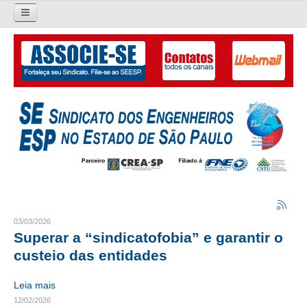
Pesquisar...
O SINDICATO
APRESENTAÇÃO
PALAVRA DO PRESIDENTE
DIRETORIA
DIRETORIA
LIVRO GESTÃO 2026-2029
03/03/2026
Superar a “sindicatofobia” e garantir o
SUBSEDES SINDICAIS
custeio das entidades
GALERIA EX-PRESIDENTES
Leia mais
12/02/2026
ORGANOGRAMA