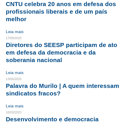
CNTU celebra 20 anos em defesa dos
CRESCE BRASIL
profissionais liberais e de um país
melhor
CONSELHO TECNOLÓGICO
Leia mais
HISTÓRICO E ATUAÇÃO
17/09/2025
Diretores do SEESP participam de ato
COMPOSIÇÃO
em defesa da democracia e da
CONSELHOS ASSESSORES
soberania nacional
PERSONALIDADES DA TECNOLOGIA
Leia mais
13/05/2025
NÚCLEO DA MULHER ENGENHEIRA
Palavra do Murilo | A quem interessam
sindicatos fracos?
TRANSPARÊNCIA
JURÍDICO
Leia mais
10/03/2023
CONSULTORIA
Desenvolvimento e democracia
ACORDOS, CONVENÇÕES E DISSÍDIOS