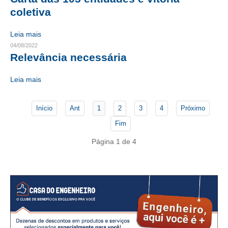
coletiva
CONTATO
Leia mais
CURSOS
04/08/2022
Relevância necessária
ENGENHEIRO EMPREENDEDOR
Leia mais
SEESP EDUCAÇÃO
PLATAFORMAS GRATUITAS
Início
Ant
1
2
3
4
Próximo
Fim
BENEFÍCIOS
Página 1 de 4
APOSENTADORIA
CONVÊNIOS
PLANO DE SAÚDE
SEESPPREV