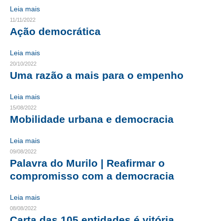
Leia mais
RES 1.002/2002 – CÓDIGO DE ÉTICA
11/11/2022
Ação democrática
HOMOLOGAÇÕES
Leia mais
PISO SALARIAL
20/10/2022
Uma razão a mais para o empenho
FIQUE POR DENTRO
Leia mais
OPORTUNIDADES
15/08/2022
Mobilidade urbana e democracia
APRESENTAÇÃO
EMPREGO E ESTÁGIO
Leia mais
09/08/2022
CARREIRA
Palavra do Murilo | Reafirmar o
compromisso com a democracia
AUTÔNOMOS E SERVIÇOS
Leia mais
NEWSLETTER
08/08/2022
Carta das 105 entidades é vitória
GUIA DAS ENGENHARIAS