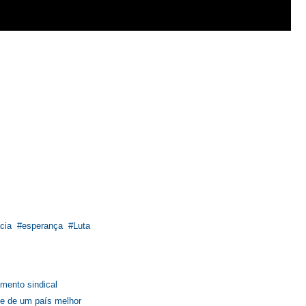
cia
esperança
Luta
s
imento sindical
 e de um país melhor