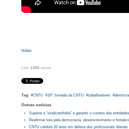
Voltar
Lido
1385
vezes
Tag
CNTU
16ª Jornada da CNTU
trabalhadores
democra
Outras notícias
Superar a “sindicatofobia” e garantir o custeio das entidade
Reafirmar luta pela democracia, desenvolvimento e fortalec
CNTU celebra 20 anos em defesa dos profissionais liberais