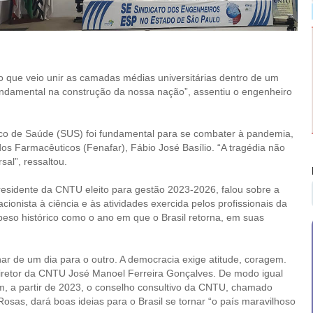
que veio unir as camadas médias universitárias dentro de um
ndamental na construção da nossa nação”, assentiu o engenheiro
ico de Saúde (SUS) foi fundamental para se combater à pandemia,
s Farmacêuticos (Fenafar), Fábio José Basílio. “A tragédia não
sal”, ressaltou.
esidente da CNTU eleito para gestão 2023-2026, falou sobre a
ionista à ciência e às atividades exercida pelos profissionais da
peso histórico como o ano em que o Brasil retorna, em suas
ar de um dia para o outro. A democracia exige atitude, coragem.
diretor da CNTU José Manoel Ferreira Gonçalves. De modo igual
m, a partir de 2023, o conselho consultivo da CNTU, chamado
Rosas, dará boas ideias para o Brasil se tornar “o país maravilhoso