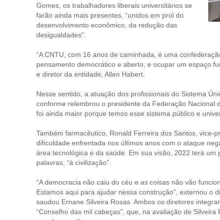
Gomes, os trabalhadores liberais universitários se
farão ainda mais presentes, “unidos em prol do
desenvolvimento econômico, da redução das
desigualdades”.
“A CNTU, com 16 anos de caminhada, é uma confederação 
pensamento democrático e aberto, e ocupar um espaço fu
e diretor da entidade, Allen Habert.
Nesse sentido, a atuação dos profissionais do Sistema Ún
conforme relembrou o presidente da Federação Nacional do
foi ainda maior porque temos esse sistema público e univer
Também farmacêutico, Ronald Ferreira dos Santos, vice-pr
dificuldade enfrentada nos últimos anos com o ataque negac
área tecnológica e da saúde. Em sua visão, 2022 terá um 
palavras, “à civilização”.
“A democracia não caiu do céu e as coisas não vão funcion
Estamos aqui para ajudar nessa construção”, externou o 
saudou Ernane Silveira Rosas. Ambos os diretores integra
“Conselho das mil cabeças”, que, na avaliação de Silveira 