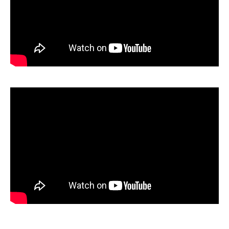
CONTRIBUIÇÕES
CONTRIBUIÇÃO ASSISTENCIAL
CONTRIBUIÇÃO ASSOCIATIVA OU ANUIDADE DE SÓCIO
CONTRIBUIÇÃO SINDICAL URBANA
REVISÃO DE APOSENTADORIA
FGTS EXPURGOS
FGTS CORREÇÃO
LEGISLAÇÃO
LEI 4.950-A/1966 – PISO SALARIAL
LEI 5.194/1966 – REGULAMENTAÇÃO DA PROFISSÃO
LEI 6.496/1977 – ART