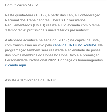
Comunicação SEESP
CRESCE BRASIL
Nesta quinta-feira (15/12), a partir das 14h, a Confederação
CONSELHO TECNOLÓGICO
Nacional dos Trabalhadores Liberais Universitários
Regulamentados (CNTU) realiza a 16ª Jornada com o tema
HISTÓRICO E ATUAÇÃO
“Democracia: profissionais universitários presentes!!”.
COMPOSIÇÃO
A atividade acontece na sede do SEESP, na capital paulista,
com transmissão ao vivo pelo
canal da CNTU no Youtube
. Na
CONSELHOS ASSESSORES
programação também será realizada a solenidade de posse
dos novos membros do Conselho Consultivo e a premiação
PERSONALIDADES DA TECNOLOGIA
Personalidade Profissional 2022. Conheça os homenageados
clicando aqui
.
NÚCLEO DA MULHER ENGENHEIRA
Assista à 16ª Jornada da CNTU:
TRANSPARÊNCIA
JURÍDICO
CONSULTORIA
ACORDOS, CONVENÇÕES E DISSÍDIOS