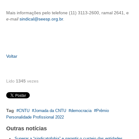
RES 1.002/2002 – CÓDIGO DE ÉTICA
Mais informações pelo telefone (11) 3113-2600, ramal 2641, e
e-mail
sindical@seesp.org.br
.
HOMOLOGAÇÕES
PISO SALARIAL
FIQUE POR DENTRO
Voltar
OPORTUNIDADES
APRESENTAÇÃO
Lido
1345
vezes
EMPREGO E ESTÁGIO
CARREIRA
Tag
CNTU
Jornada da CNTU
democracia
Prêmio
AUTÔNOMOS E SERVIÇOS
Personalidade Profissional 2022
NEWSLETTER
Outras notícias
Superar a “sindicatofobia” e garantir o custeio das entidades
GUIA DAS ENGENHARIAS