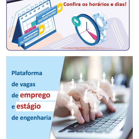
CONSÓRCIOS
CAMPANHAS SALARIAIS
COMUNICAÇÃO
PALAVRA DO MURILO
NOTÍCIAS
CONTEÚDO ESPECIAL
JORNAL DO ENGENHEIRO
AGENDA
SEESP NOTÍCIAS
NOTÍCIAS NO WHATSAPP
FOTOS