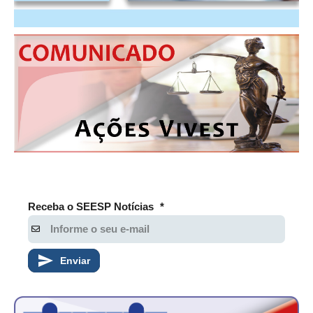
PUBLICAÇÕES
PUBLICIDADE
MANUAL DE REDAÇÃO
RELEASES
CONTATO
CADASTRO
ASSOCIE-SE
ATUALIZAÇÃO CADASTRAL
Receba o SEESP Notícias
*
NÚCLEO JOVEM
Enviar