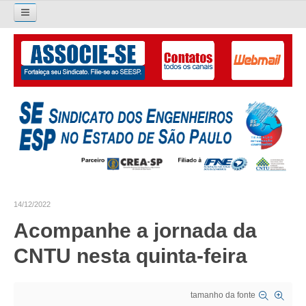
Pesquisar...
O SINDICATO
APRESENTAÇÃO
PALAVRA DO PRESIDENTE
DIRETORIA
DIRETORIA
14/12/2022
LIVRO GESTÃO 2026-2029
Acompanhe a jornada da
SUBSEDES SINDICAIS
CNTU nesta quinta-feira
GALERIA EX-PRESIDENTES
tamanho da fonte
ORGANOGRAMA