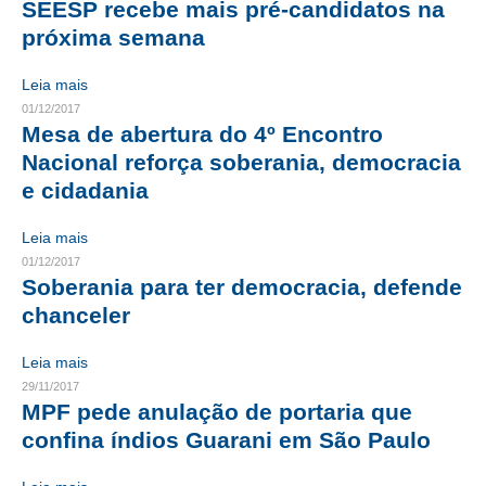
SEESP recebe mais pré-candidatos na
próxima semana
CONTRIBUIÇÕES
CONTRIBUIÇÃO ASSISTENCIAL
Leia mais
01/12/2017
CONTRIBUIÇÃO ASSOCIATIVA OU ANUIDADE DE SÓCIO
Mesa de abertura do 4º Encontro
Nacional reforça soberania, democracia
CONTRIBUIÇÃO SINDICAL URBANA
e cidadania
REVISÃO DE APOSENTADORIA
Leia mais
FGTS EXPURGOS
01/12/2017
Soberania para ter democracia, defende
FGTS CORREÇÃO
chanceler
LEGISLAÇÃO
Leia mais
29/11/2017
LEI 4.950-A/1966 – PISO SALARIAL
MPF pede anulação de portaria que
confina índios Guarani em São Paulo
LEI 5.194/1966 – REGULAMENTAÇÃO DA PROFISSÃO
LEI 6.496/1977 – ART