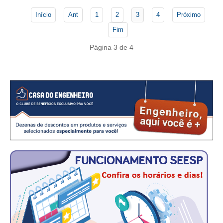
CONSÓRCIOS
Início
Ant
1
2
3
4
Próximo
CAMPANHAS SALARIAIS
Fim
COMUNICAÇÃO
Página 3 de 4
PALAVRA DO MURILO
NOTÍCIAS
CONTEÚDO ESPECIAL
JORNAL DO ENGENHEIRO
AGENDA
SEESP NOTÍCIAS
NOTÍCIAS NO WHATSAPP
FOTOS