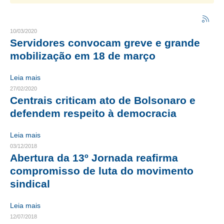
CRESCE BRASIL
10/03/2020
CONSELHO TECNOLÓGICO
Servidores convocam greve e grande
mobilização em 18 de março
HISTÓRICO E ATUAÇÃO
Leia mais
COMPOSIÇÃO
27/02/2020
Centrais criticam ato de Bolsonaro e
CONSELHOS ASSESSORES
defendem respeito à democracia
PERSONALIDADES DA TECNOLOGIA
Leia mais
NÚCLEO DA MULHER ENGENHEIRA
03/12/2018
Abertura da 13º Jornada reafirma
TRANSPARÊNCIA
compromisso de luta do movimento
JURÍDICO
sindical
CONSULTORIA
Leia mais
12/07/2018
ACORDOS, CONVENÇÕES E DISSÍDIOS