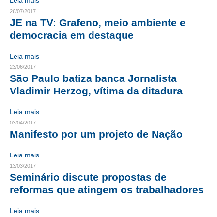
Leia mais
26/07/2017
RES 1.002/2002 – CÓDIGO DE ÉTICA
JE na TV: Grafeno, meio ambiente e
democracia em destaque
HOMOLOGAÇÕES
Leia mais
PISO SALARIAL
23/06/2017
São Paulo batiza banca Jornalista
FIQUE POR DENTRO
Vladimir Herzog, vítima da ditadura
OPORTUNIDADES
Leia mais
APRESENTAÇÃO
03/04/2017
Manifesto por um projeto de Nação
EMPREGO E ESTÁGIO
Leia mais
CARREIRA
13/03/2017
Seminário discute propostas de
AUTÔNOMOS E SERVIÇOS
reformas que atingem os trabalhadores
NEWSLETTER
Leia mais
GUIA DAS ENGENHARIAS