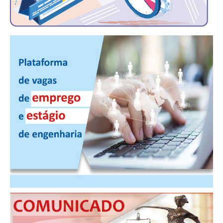
PUBLICAÇÕES
PUBLICIDADE
MANUAL DE REDAÇÃO
RELEASES
CONTATO
CADASTRO
ASSOCIE-SE
ATUALIZAÇÃO CADASTRAL
NÚCLEO JOVEM