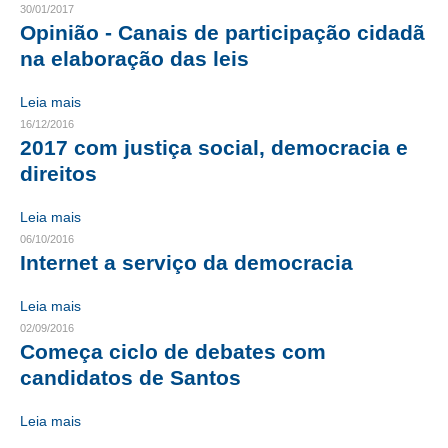
30/01/2017
Opinião - Canais de participação cidadã
CONTATO
na elaboração das leis
CURSOS
Leia mais
ENGENHEIRO EMPREENDEDOR
16/12/2016
2017 com justiça social, democracia e
SEESP EDUCAÇÃO
direitos
PLATAFORMAS GRATUITAS
Leia mais
06/10/2016
BENEFÍCIOS
Internet a serviço da democracia
APOSENTADORIA
Leia mais
CONVÊNIOS
02/09/2016
Começa ciclo de debates com
PLANO DE SAÚDE
candidatos de Santos
SEESPPREV
Leia mais