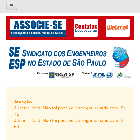
×
Pesquisar...
O SINDICATO
APRESENTAÇÃO
PALAVRA DO PRESIDENTE
DIRETORIA
DIRETORIA
LIVRO GESTÃO 2026-2029
Atenção
JUser: :_load: Não foi possível carregar usuário com ID:
SUBSEDES SINDICAIS
71
JUser: :_load: Não foi possível carregar usuário com ID:
GALERIA EX-PRESIDENTES
69
ORGANOGRAMA