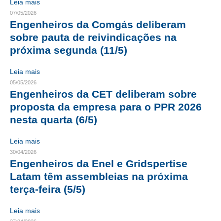
Leia mais
07/05/2026
CONTATO
Engenheiros da Comgás deliberam
sobre pauta de reivindicações na
CURSOS
próxima segunda (11/5)
ENGENHEIRO EMPREENDEDOR
Leia mais
SEESP EDUCAÇÃO
05/05/2026
Engenheiros da CET deliberam sobre
PLATAFORMAS GRATUITAS
proposta da empresa para o PPR 2026
nesta quarta (6/5)
BENEFÍCIOS
APOSENTADORIA
Leia mais
30/04/2026
CONVÊNIOS
Engenheiros da Enel e Gridspertise
Latam têm assembleias na próxima
PLANO DE SAÚDE
terça-feira (5/5)
SEESPPREV
Leia mais