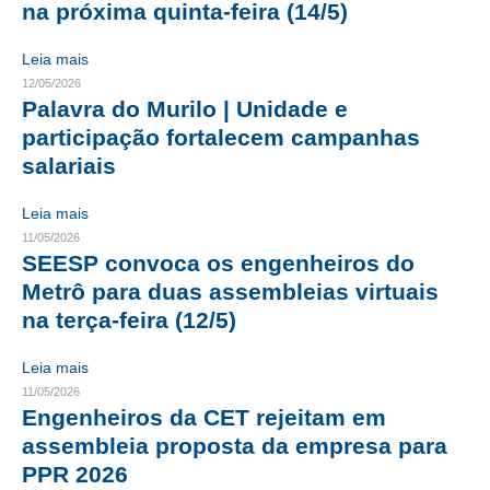
na próxima quinta-feira (14/5)
CONTRIBUIÇÕES
Leia mais
CONTRIBUIÇÃO ASSISTENCIAL
12/05/2026
Palavra do Murilo | Unidade e
CONTRIBUIÇÃO ASSOCIATIVA OU ANUIDADE DE SÓCIO
participação fortalecem campanhas
salariais
CONTRIBUIÇÃO SINDICAL URBANA
Leia mais
REVISÃO DE APOSENTADORIA
11/05/2026
SEESP convoca os engenheiros do
FGTS EXPURGOS
Metrô para duas assembleias virtuais
FGTS CORREÇÃO
na terça-feira (12/5)
LEGISLAÇÃO
Leia mais
11/05/2026
LEI 4.950-A/1966 – PISO SALARIAL
Engenheiros da CET rejeitam em
assembleia proposta da empresa para
LEI 5.194/1966 – REGULAMENTAÇÃO DA PROFISSÃO
PPR 2026
LEI 6.496/1977 – ART