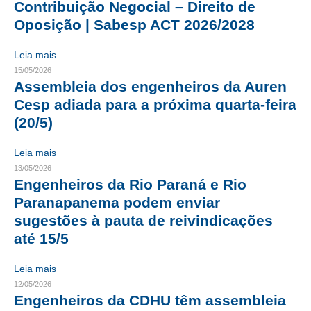
Contribuição Negocial – Direito de
Oposição | Sabesp ACT 2026/2028
CRESCE BRASIL
CONSELHO TECNOLÓGICO
Leia mais
15/05/2026
HISTÓRICO E ATUAÇÃO
Assembleia dos engenheiros da Auren
Cesp adiada para a próxima quarta-feira
COMPOSIÇÃO
(20/5)
CONSELHOS ASSESSORES
Leia mais
PERSONALIDADES DA TECNOLOGIA
13/05/2026
Engenheiros da Rio Paraná e Rio
NÚCLEO DA MULHER ENGENHEIRA
Paranapanema podem enviar
sugestões à pauta de reivindicações
TRANSPARÊNCIA
até 15/5
JURÍDICO
Leia mais
CONSULTORIA
12/05/2026
Engenheiros da CDHU têm assembleia
ACORDOS, CONVENÇÕES E DISSÍDIOS