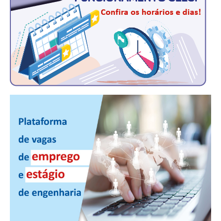
PUBLICAÇÕES
PUBLICIDADE
MANUAL DE REDAÇÃO
RELEASES
CONTATO
CADASTRO
ASSOCIE-SE
ATUALIZAÇÃO CADASTRAL
NÚCLEO JOVEM