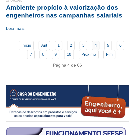
CONSÓRCIOS
27/04/2026
Ambiente propício à valorização dos
CAMPANHAS SALARIAIS
engenheiros nas campanhas salariais
COMUNICAÇÃO
Leia mais
PALAVRA DO MURILO
Início
Ant
1
2
3
4
5
6
NOTÍCIAS
7
8
9
10
Próximo
Fim
CONTEÚDO ESPECIAL
Página 4 de 66
JORNAL DO ENGENHEIRO
AGENDA
SEESP NOTÍCIAS
NOTÍCIAS NO WHATSAPP
FOTOS