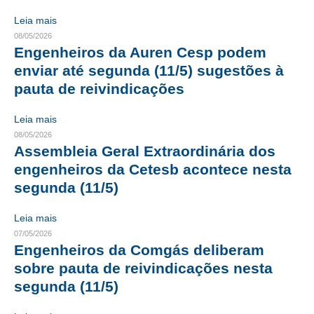
Leia mais
RES 1.002/2002 – CÓDIGO DE ÉTICA
08/05/2026
Engenheiros da Auren Cesp podem
HOMOLOGAÇÕES
enviar até segunda (11/5) sugestões à
PISO SALARIAL
pauta de reivindicações
FIQUE POR DENTRO
Leia mais
08/05/2026
OPORTUNIDADES
Assembleia Geral Extraordinária dos
engenheiros da Cetesb acontece nesta
APRESENTAÇÃO
segunda (11/5)
EMPREGO E ESTÁGIO
Leia mais
CARREIRA
07/05/2026
Engenheiros da Comgás deliberam
AUTÔNOMOS E SERVIÇOS
sobre pauta de reivindicações nesta
segunda (11/5)
NEWSLETTER
GUIA DAS ENGENHARIAS