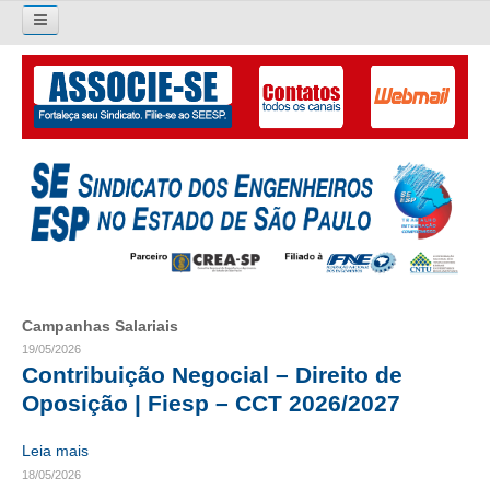
Pesquisar...
O SINDICATO
APRESENTAÇÃO
PALAVRA DO PRESIDENTE
DIRETORIA
DIRETORIA
Campanhas Salariais
LIVRO GESTÃO 2026-2029
19/05/2026
Contribuição Negocial – Direito de
SUBSEDES SINDICAIS
Oposição | Fiesp – CCT 2026/2027
GALERIA EX-PRESIDENTES
Leia mais
18/05/2026
ORGANOGRAMA