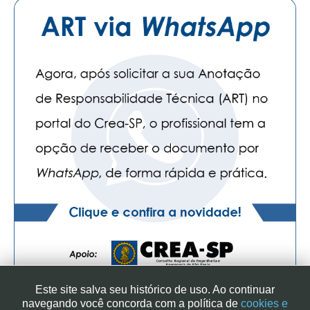
PUBLICAÇÕES
PUBLICIDADE
MANUAL DE REDAÇÃO
RELEASES
CONTATO
CADASTRO
ASSOCIE-SE
ATUALIZAÇÃO CADASTRAL
NÚCLEO JOVEM
Este site salva seu histórico de uso. Ao continuar
navegando você concorda com a política de
cookies e