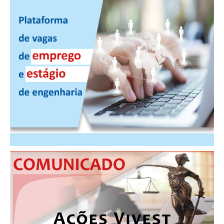
CONTATO
CURSOS
ENGENHEIRO EMPREENDEDOR
SEESP EDUCAÇÃO
PLATAFORMAS GRATUITAS
BENEFÍCIOS
APOSENTADORIA
CONVÊNIOS
PLANO DE SAÚDE
SEESPPREV