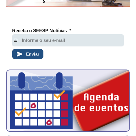
CONSÓRCIOS
CAMPANHAS SALARIAIS
COMUNICAÇÃO
Receba o SEESP Notícias
*
PALAVRA DO MURILO
NOTÍCIAS
Enviar
CONTEÚDO ESPECIAL
JORNAL DO ENGENHEIRO
AGENDA
SEESP NOTÍCIAS
NOTÍCIAS NO WHATSAPP
FOTOS