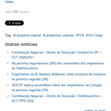
Voltar
CONTRIBUIÇÕES
Lido
290
vezes
CONTRIBUIÇÃO ASSISTENCIAL
CONTRIBUIÇÃO ASSOCIATIVA OU ANUIDADE DE SÓCIO
Tag
campanha salarial
campanhas salariais
PLR
ISA Cteep
CONTRIBUIÇÃO SINDICAL URBANA
Outras notícias
REVISÃO DE APOSENTADORIA
Contribuição Negocial – Direito de Oposição | SindusCon-SP –
CCT 2026/2027
FGTS EXPURGOS
Na próxima segunda-feira (3/8) tem assembleia dos engenheiros
da Telefônica/Vivo
FGTS CORREÇÃO
Engenheiros da IE Madeira deliberam sobre proposta da empresa
na próxima segunda (3/8)
LEGISLAÇÃO
SEESP realiza assembleia online dos engenheiros da Comgás
LEI 4.950-A/1966 – PISO SALARIAL
na próxima segunda (3/8)
Contribuição Negocial – Direito de Oposição | Telefônica/Vivo –
LEI 5.194/1966 – REGULAMENTAÇÃO DA PROFISSÃO
ACT PPR 2026
LEI 6.496/1977 – ART
voltar ao topo