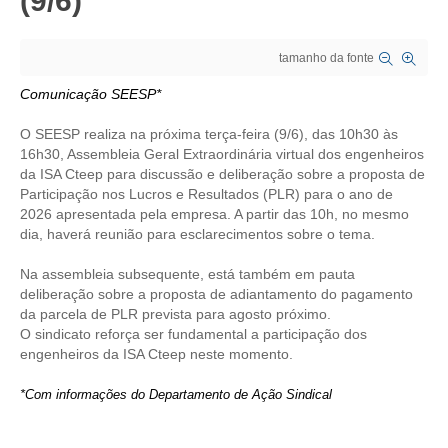
(9/6)
CRESCE BRASIL
tamanho da fonte
CONSELHO TECNOLÓGICO
Comunicação SEESP*
HISTÓRICO E ATUAÇÃO
O SEESP realiza na próxima terça-feira (9/6), das 10h30 às
16h30, Assembleia Geral Extraordinária virtual dos engenheiros
COMPOSIÇÃO
da ISA Cteep para discussão e deliberação sobre a proposta de
Participação nos Lucros e Resultados (PLR) para o ano de
CONSELHOS ASSESSORES
2026 apresentada pela empresa. A partir das 10h, no mesmo
dia, haverá reunião para esclarecimentos sobre o tema.
PERSONALIDADES DA TECNOLOGIA
Na assembleia subsequente, está também em pauta
NÚCLEO DA MULHER ENGENHEIRA
deliberação sobre a proposta de adiantamento do pagamento
da parcela de PLR prevista para agosto próximo.
TRANSPARÊNCIA
O sindicato reforça ser fundamental a participação dos
engenheiros da ISA Cteep neste momento.
JURÍDICO
*Com informações do Departamento de Ação Sindical
CONSULTORIA
ACORDOS, CONVENÇÕES E DISSÍDIOS