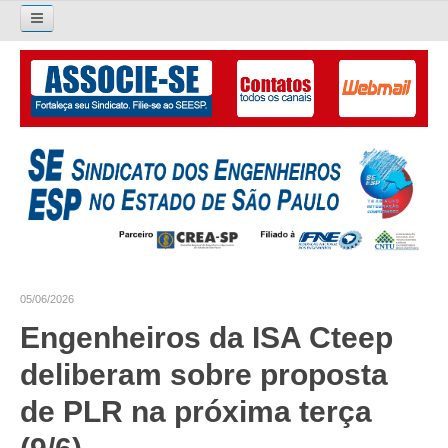
Pesquisar...
O SINDICATO
APRESENTAÇÃO
PALAVRA DO PRESIDENTE
DIRETORIA
DIRETORIA
05/06/2026
LIVRO GESTÃO 2026-2029
Engenheiros da ISA Cteep
SUBSEDES SINDICAIS
deliberam sobre proposta
GALERIA EX-PRESIDENTES
de PLR na próxima terça
ORGANOGRAMA