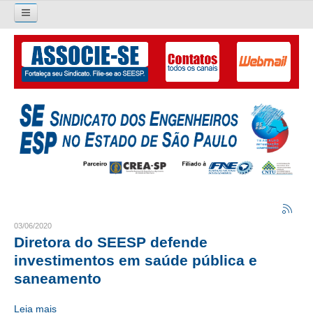
Pesquisar...
O SINDICATO
APRESENTAÇÃO
PALAVRA DO PRESIDENTE
DIRETORIA
DIRETORIA
LIVRO GESTÃO 2026-2029
03/06/2020
Diretora do SEESP defende
SUBSEDES SINDICAIS
investimentos em saúde pública e
saneamento
GALERIA EX-PRESIDENTES
Leia mais
ORGANOGRAMA