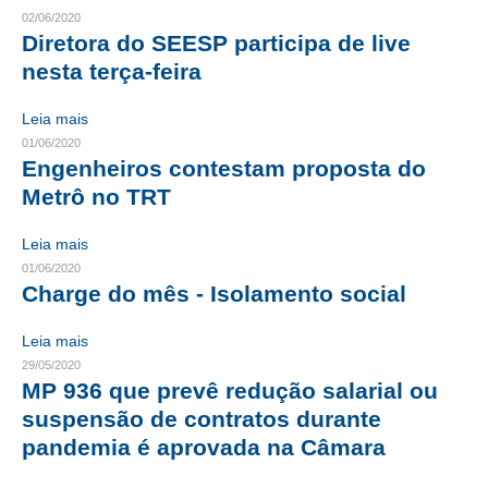
02/06/2020
CRESCE BRASIL
Diretora do SEESP participa de live
nesta terça-feira
CONSELHO TECNOLÓGICO
Leia mais
HISTÓRICO E ATUAÇÃO
01/06/2020
Engenheiros contestam proposta do
COMPOSIÇÃO
Metrô no TRT
CONSELHOS ASSESSORES
Leia mais
PERSONALIDADES DA TECNOLOGIA
01/06/2020
Charge do mês - Isolamento social
NÚCLEO DA MULHER ENGENHEIRA
Leia mais
TRANSPARÊNCIA
29/05/2020
MP 936 que prevê redução salarial ou
JURÍDICO
suspensão de contratos durante
CONSULTORIA
pandemia é aprovada na Câmara
ACORDOS, CONVENÇÕES E DISSÍDIOS