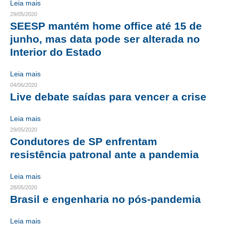
Leia mais
29/05/2020
CONTRIBUIÇÕES
SEESP mantém home office até 15 de
junho, mas data pode ser alterada no
CONTRIBUIÇÃO ASSISTENCIAL
Interior do Estado
CONTRIBUIÇÃO ASSOCIATIVA OU ANUIDADE DE SÓCIO
Leia mais
CONTRIBUIÇÃO SINDICAL URBANA
04/06/2020
Live debate saídas para vencer a crise
REVISÃO DE APOSENTADORIA
Leia mais
FGTS EXPURGOS
29/05/2020
Condutores de SP enfrentam
FGTS CORREÇÃO
resistência patronal ante a pandemia
LEGISLAÇÃO
Leia mais
LEI 4.950-A/1966 – PISO SALARIAL
28/05/2020
Brasil e engenharia no pós-pandemia
LEI 5.194/1966 – REGULAMENTAÇÃO DA PROFISSÃO
Leia mais
LEI 6.496/1977 – ART