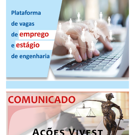
PUBLICAÇÕES
PUBLICIDADE
MANUAL DE REDAÇÃO
RELEASES
CONTATO
CADASTRO
ASSOCIE-SE
ATUALIZAÇÃO CADASTRAL
NÚCLEO JOVEM