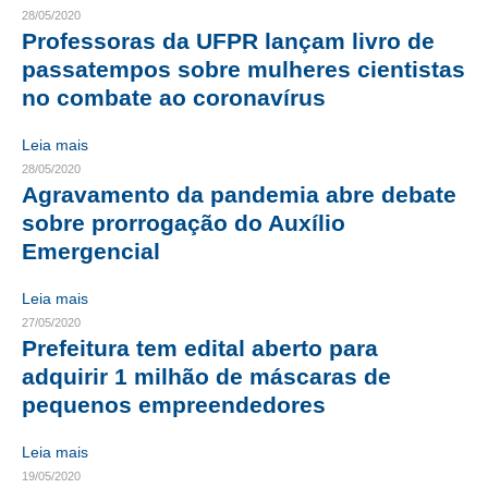
28/05/2020
Professoras da UFPR lançam livro de
RES 1.002/2002 – CÓDIGO DE ÉTICA
passatempos sobre mulheres cientistas
HOMOLOGAÇÕES
no combate ao coronavírus
PISO SALARIAL
Leia mais
28/05/2020
FIQUE POR DENTRO
Agravamento da pandemia abre debate
sobre prorrogação do Auxílio
OPORTUNIDADES
Emergencial
APRESENTAÇÃO
Leia mais
EMPREGO E ESTÁGIO
27/05/2020
Prefeitura tem edital aberto para
CARREIRA
adquirir 1 milhão de máscaras de
AUTÔNOMOS E SERVIÇOS
pequenos empreendedores
NEWSLETTER
Leia mais
19/05/2020
GUIA DAS ENGENHARIAS