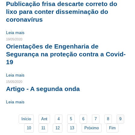
Publicação frisa descarte correto do
lixo para conter disseminação do
CONTATO
coronavírus
CURSOS
Leia mais
ENGENHEIRO EMPREENDEDOR
19/05/2020
Orientações de Engenharia de
SEESP EDUCAÇÃO
Segurança na proteção contra a Covid-
19
PLATAFORMAS GRATUITAS
BENEFÍCIOS
Leia mais
15/05/2020
APOSENTADORIA
Artigo - A segunda onda
CONVÊNIOS
Leia mais
PLANO DE SAÚDE
Início
Ant
4
5
6
7
8
9
SEESPPREV
10
11
12
13
Próximo
Fim