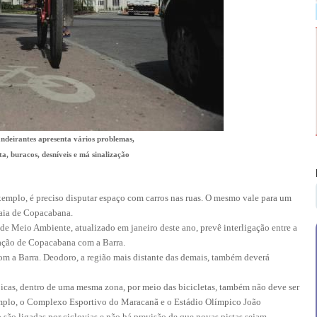
andeirantes apresenta vários problemas,
a, buracos, desníveis e má sinalização
exemplo, é preciso disputar espaço com carros nas ruas. O mesmo vale para um
raia de Copacabana.
e Meio Ambiente, atualizado em janeiro deste ano, prevê interligação entre a
ação de Copacabana com a Barra.
com a Barra. Deodoro, a região mais distante das demais, também deverá
picas, dentro de uma mesma zona, por meio das bicicletas, também não deve ser
emplo, o Complexo Esportivo do Maracanã e o Estádio Olímpico João
são ligadas por ciclovias e não há previsão de que novas pistas sejam