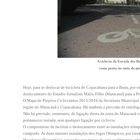
A ciclovia da Estrada dos B
como postes no meio da pist
Hoje, para se deslocar de bicicleta de Copacabana para a Barra, por 
deslocamento do Estádio Jornalista Mário Filho (Maracanã) para a P
O Mapa de Projetos Cicloviários 2015/2016 da Secretaria Municipal d
região do Maracanã e Copacabana. Há também a previsão de interlig
Não há previsão, entretanto, de ligação direta da zona do Maracanã 
permanecer isolada, sem qualquer ligação por ciclovia.
O compromisso de facilitar o deslocamento entre as instalações olím
cumprido. As duas maiores instalações dos Jogos Olímpicos, por ex
Havelange (Engenhão), separadas por menos de oito quilômetros, não 