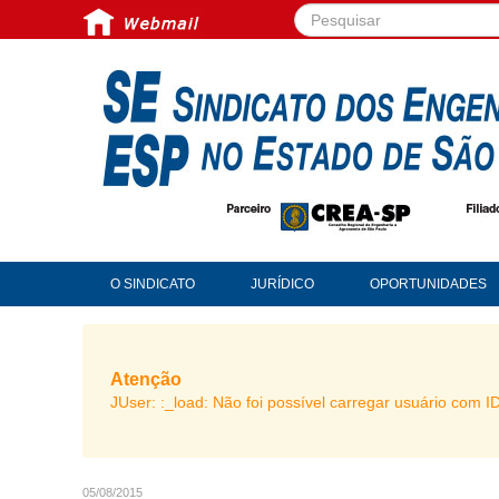
Pesquisar...
O SINDICATO
JURÍDICO
OPORTUNIDADES
Atenção
JUser: :_load: Não foi possível carregar usuário com I
05/08/2015