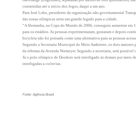
construídas até o início dos Jogos, daqui a um ano.
Para José Lobo, presidente da organização não governamental Transpo
das zonas olímpicas seria um grande legado para a cidade.
“A Alemanha, na Copa do Mundo de 2006, conseguiu aumentar em 10%
para os estádios. As pessoas experimentaram, gostaram e depois cont
bicicleta não foi pensada como uma alternativa para as pessoas acessa
Segundo a Secretaria Municipal do Meio Ambiente, os dois maiores po
da reforma da Avenida Niemeyer. Segundo a secretaria, será possível ir
Já o polo olímpico de Deodoro será interligado às demais por meio de
interligadas a ciclovias.
Fonte: Agência Brasil