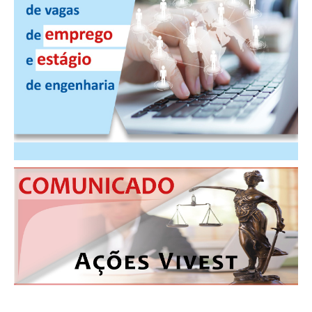
PUBLICAÇÕES
PUBLICIDADE
MANUAL DE REDAÇÃO
RELEASES
CONTATO
CADASTRO
ASSOCIE-SE
ATUALIZAÇÃO CADASTRAL
NÚCLEO JOVEM