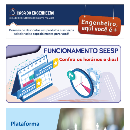
CONSÓRCIOS
CAMPANHAS SALARIAIS
COMUNICAÇÃO
PALAVRA DO MURILO
NOTÍCIAS
CONTEÚDO ESPECIAL
JORNAL DO ENGENHEIRO
AGENDA
SEESP NOTÍCIAS
NOTÍCIAS NO WHATSAPP
FOTOS