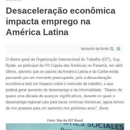
Desaceleração econômica
CRESCE BRASIL
impacta emprego na
CONSELHO TECNOLÓGICO
América Latina
HISTÓRICO E ATUAÇÃO
COMPOSIÇÃO
tamanho da fonte
CONSELHOS ASSESSORES
O diretor geral da Organização Internacional do Trabalho (OIT), Guy
Ryder, ao participar da VII Cúpula das Américas no Panamá, em abril
PERSONALIDADES DA TECNOLOGIA
último, advertiu que os países da América Latina e do Caribe estão
passando por um momento preocupante, pois a desaceleração
NÚCLEO DA MULHER ENGENHEIRA
econômica terá um impacto sobre o mercado de trabalho, o que
poderá gerar aumento do desemprego e da informalidade. "Depois de
TRANSPARÊNCIA
quase uma década de avanços significativos, durante os quais o
desemprego regional caiu para taxas mínimas históricas, agora temos
JURÍDICO
de nos preparar para um aumento nos próximos anos", disse.
CONSULTORIA
Foto: Site da OIT Brasil
ACORDOS, CONVENÇÕES E DISSÍDIOS