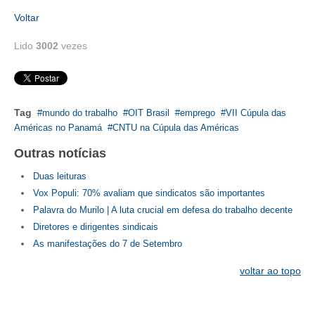
Voltar
CONTATO
Lido
3002
vezes
CURSOS
ENGENHEIRO EMPREENDEDOR
Tag
mundo do trabalho
OIT Brasil
emprego
VII Cúpula das
SEESP EDUCAÇÃO
Américas no Panamá
CNTU na Cúpula das Américas
PLATAFORMAS GRATUITAS
Outras notícias
BENEFÍCIOS
Duas leituras
Vox Populi: 70% avaliam que sindicatos são importantes
APOSENTADORIA
Palavra do Murilo | A luta crucial em defesa do trabalho decente
Diretores e dirigentes sindicais
CONVÊNIOS
As manifestações do 7 de Setembro
PLANO DE SAÚDE
voltar ao topo
SEESPPREV