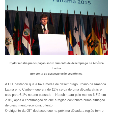
CONTRIBUIÇÕES
CONTRIBUIÇÃO ASSISTENCIAL
CONTRIBUIÇÃO ASSOCIATIVA OU ANUIDADE DE SÓCIO
CONTRIBUIÇÃO SINDICAL URBANA
REVISÃO DE APOSENTADORIA
FGTS EXPURGOS
Ryder mostra preocupação sobre aumento de desemprego na América
Latina
FGTS CORREÇÃO
por conta da desaceleração econômica
LEGISLAÇÃO
A OIT destacou que a taxa média de desemprego urbano na América
Latina e no Caribe – que era de 11% cerca de uma década atrás e
LEI 4.950-A/1966 – PISO SALARIAL
caiu para 6,1% no ano passado – irá subir para pelo menos 6,3% em
2015, após a confirmação de que a região continuará numa situação
LEI 5.194/1966 – REGULAMENTAÇÃO DA PROFISSÃO
de crescimento econômico lento.
O dirigente da OIT destacou que na próxima década a região tem o
LEI 6.496/1977 – ART