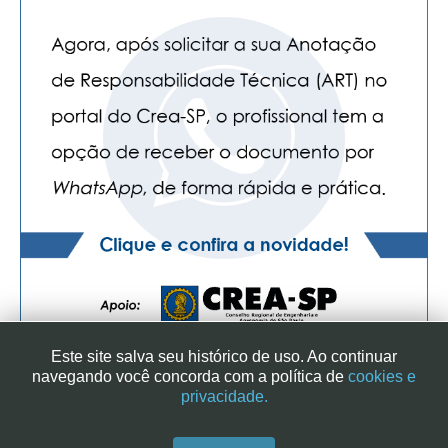
Este site salva seu histórico de uso. Ao continuar
navegando você concorda com a política de
cookies e
privacidade.
SINDICATO DOS ENGENHEIROS NO ESTADO DE SÃO PAULO
| RUA GENEBRA, 25 - CEP 01316-901 - SÃO PAULO/SP - BRASIL
|+ 55 (11) 3113-2600