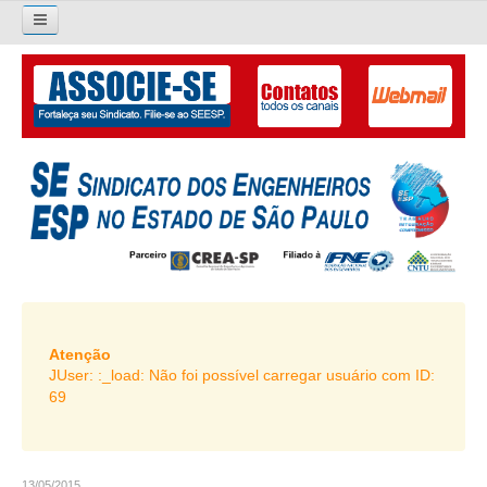
×
Pesquisar...
O SINDICATO
APRESENTAÇÃO
PALAVRA DO PRESIDENTE
DIRETORIA
DIRETORIA
LIVRO GESTÃO 2026-2029
Atenção
JUser: :_load: Não foi possível carregar usuário com ID:
SUBSEDES SINDICAIS
69
GALERIA EX-PRESIDENTES
ORGANOGRAMA
13/05/2015