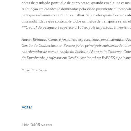
obras de resultado pontual e de curto prazo, quando em alguns casos
A equação em cidades já dominadas pela visão puramente automobilíst
para que saibamos os caminhos a trilhar. Sejam eles quais forem os ob
uma mobilidade que contemple todos os meios de transporte sejam el
**O total da pesquisa é superior a 100%, pois as pessoas entrevista
Autor: Reinaldo Canto é jornalista especializado em Sustentabilid
Gestão do Conhecimento. Passou pelas principais emissoras de telev
coordenador de comunicação do Instituto Akatu pelo Consumo Consci
da Envolverde, professor em Gestão Ambiental na FAPPES e palestra
Fonte: Envolverde
Voltar
Lido
3405
vezes