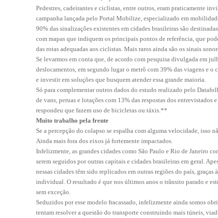
Pedestres, cadeirantes e ciclistas, entre outros, eram praticamente i
campanha lançada pelo Portal Mobilize, especializado em mobilidade 
90% das sinalizações existentes em cidades brasileiras são destinad
com mapas que indiquem os principais pontos de referência, que podem
das rotas adequadas aos ciclistas. Mais raros ainda são os sinais sono
Se levarmos em conta que, de acordo com pesquisa divulgada em jul
deslocamentos, em segundo lugar o metrô com 39% das viagens e o ca
e investir em soluções que busquem atender essa grande maioria.
Só para complementar outros dados do estudo realizado pelo Datafol
de vans, peruas e lotações com 13% das respostas dos entrevistados e
respondeu que fazem uso de bicicletas ou táxis.**
Muito trabalho pela frente
Se a percepção do colapso se espalha com alguma velocidade, isso não 
Ainda mais fora dos eixos já fortemente impactados.
Infelizmente, as grandes cidades como São Paulo e Rio de Janeiro c
serem seguidos por outras capitais e cidades brasileiras em geral. Ap
nessas cidades têm sido replicados em outras regiões do país, graças 
individual. O resultado é que nos últimos anos o trânsito parado e e
sem exceção.
Seduzidos por esse modelo fracassado, infelizmente ainda somos obri
tentam resolver a questão do transporte construindo mais túneis, via