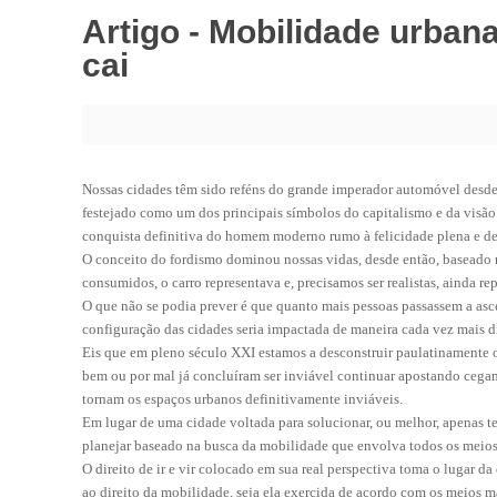
Artigo - Mobilidade urbana
cai
Nossas cidades têm sido reféns do grande imperador automóvel desde o
festejado como um dos principais símbolos do capitalismo e da visão
conquista definitiva do homem moderno rumo à felicidade plena e def
O conceito do fordismo dominou nossas vidas, desde então, baseado
consumidos, o carro representava e, precisamos ser realistas, ainda r
O que não se podia prever é que quanto mais pessoas passassem a asc
configuração das cidades seria impactada de maneira cada vez mais d
Eis que em pleno século XXI estamos a desconstruir paulatinamente o
bem ou por mal já concluíram ser inviável continuar apostando cega
tornam os espaços urbanos definitivamente inviáveis.
Em lugar de uma cidade voltada para solucionar, ou melhor, apenas te
planejar baseado na busca da mobilidade que envolva todos os meios 
O direito de ir e vir colocado em sua real perspectiva toma o lugar d
ao direito da mobilidade, seja ela exercida de acordo com os meios m