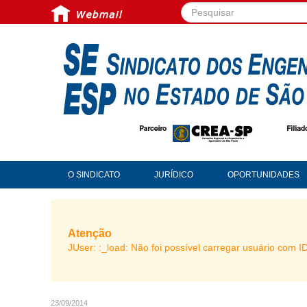
Pesquisar...
O SINDICATO
JURÍDICO
OPORTUNIDADES
Atenção
JUser: :_load: Não foi possível carregar usuário com I
23/09/2014