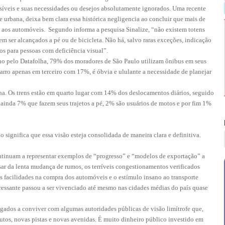
nvisíveis e suas necessidades ou desejos absolutamente ignorados. Uma recente
urbana, deixa bem clara essa histórica negligencia ao concluir que mais de
as aos automóveis. Segundo informa a pesquisa Sinalize, “não existem totens
 ser alcançados a pé ou de bicicleta. Não há, salvo raras exceções, indicação
ros para pessoas com deficiência visual”.
ho pelo Datafolha, 79% dos moradores de São Paulo utilizam ônibus em seus
rro apenas em terceiro com 17%, é óbvia e ululante a necessidade de planejar
ha. Os trens estão em quarto lugar com 14% dos deslocamentos diários, seguido
 ainda 7% que fazem seus trajetos a pé, 2% são usuários de motos e por fim 1%
significa que essa visão esteja consolidada de maneira clara e definitiva.
ontinuam a representar exemplos de “progresso” e “modelos de exportação” a
esar da lenta mudança de rumos, os terríveis congestionamentos verificados
às facilidades na compra dos automóveis e o estímulo insano ao transporte
stressante passou a ser vivenciado até mesmo nas cidades médias do país quase
gados a conviver com algumas autoridades públicas de visão limítrofe que,
dutos, novas pistas e novas avenidas. É muito dinheiro público investido em