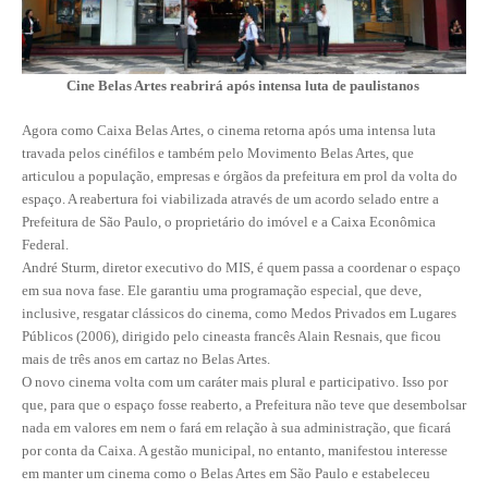
CONTRIBUIÇÕES
CONTRIBUIÇÃO ASSISTENCIAL
Cine Belas Artes reabrirá após intensa luta de paulistanos
CONTRIBUIÇÃO ASSOCIATIVA OU ANUIDADE DE SÓCIO
Agora como Caixa Belas Artes, o cinema retorna após uma intensa luta
travada pelos cinéfilos e também pelo Movimento Belas Artes, que
CONTRIBUIÇÃO SINDICAL URBANA
articulou a população, empresas e órgãos da prefeitura em prol da volta do
espaço. A reabertura foi viabilizada através de um acordo selado entre a
REVISÃO DE APOSENTADORIA
Prefeitura de São Paulo, o proprietário do imóvel e a Caixa Econômica
Federal.
FGTS EXPURGOS
André Sturm, diretor executivo do MIS, é quem passa a coordenar o espaço
em sua nova fase. Ele garantiu uma programação especial, que deve,
FGTS CORREÇÃO
inclusive, resgatar clássicos do cinema, como Medos Privados em Lugares
Públicos (2006), dirigido pelo cineasta francês Alain Resnais, que ficou
LEGISLAÇÃO
mais de três anos em cartaz no Belas Artes.
O novo cinema volta com um caráter mais plural e participativo. Isso por
LEI 4.950-A/1966 – PISO SALARIAL
que, para que o espaço fosse reaberto, a Prefeitura não teve que desembolsar
nada em valores em nem o fará em relação à sua administração, que ficará
LEI 5.194/1966 – REGULAMENTAÇÃO DA PROFISSÃO
por conta da Caixa. A gestão municipal, no entanto, manifestou interesse
em manter um cinema como o Belas Artes em São Paulo e estabeleceu
LEI 6.496/1977 – ART