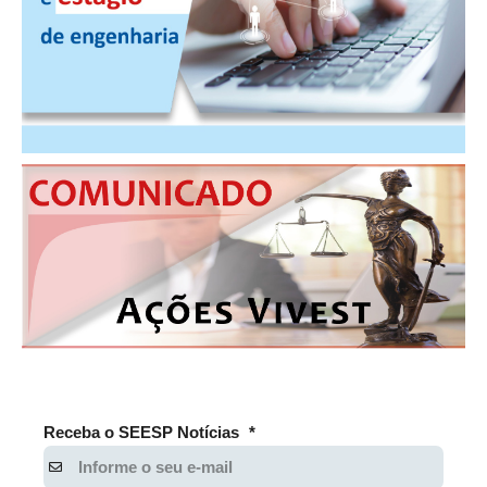
PUBLICAÇÕES
PUBLICIDADE
MANUAL DE REDAÇÃO
RELEASES
CONTATO
CADASTRO
ASSOCIE-SE
ATUALIZAÇÃO CADASTRAL
NÚCLEO JOVEM
Receba o SEESP Notícias
*