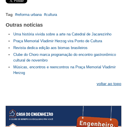
CONTATO
Tag
reforma urbana
cultura
CURSOS
Outras notícias
Uma história vivida sobre a arte na Catedral de Jacarezinho
ENGENHEIRO EMPREENDEDOR
Praça Memorial Vladimir Herzog vira Ponto de Cultura
SEESP EDUCAÇÃO
Revista dedica edição aos biomas brasileiros
Clube do Choro marca programação do encontro gastronômico
PLATAFORMAS GRATUITAS
cultural de novembro
Músicas, encontros e reencontros na Praça Memorial Vladimir
BENEFÍCIOS
Herzog
APOSENTADORIA
voltar ao topo
CONVÊNIOS
PLANO DE SAÚDE
SEESPPREV