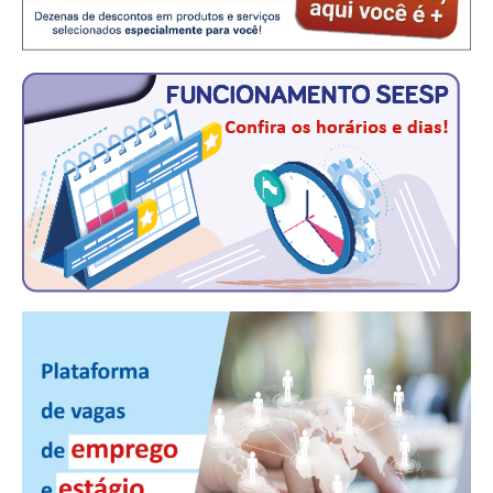
CONSÓRCIOS
CAMPANHAS SALARIAIS
COMUNICAÇÃO
PALAVRA DO MURILO
NOTÍCIAS
CONTEÚDO ESPECIAL
JORNAL DO ENGENHEIRO
AGENDA
SEESP NOTÍCIAS
NOTÍCIAS NO WHATSAPP
FOTOS