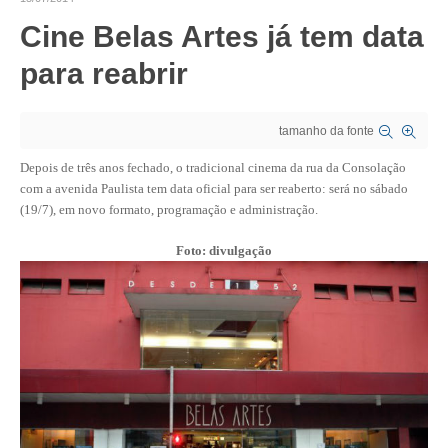
Cine Belas Artes já tem data
CRESCE BRASIL
para reabrir
CONSELHO TECNOLÓGICO
HISTÓRICO E ATUAÇÃO
tamanho da fonte
COMPOSIÇÃO
Depois de três anos fechado, o tradicional cinema da rua da Consolação
com a avenida Paulista tem data oficial para ser reaberto: será no sábado
CONSELHOS ASSESSORES
(19/7), em novo formato, programação e administração.
PERSONALIDADES DA TECNOLOGIA
Foto: divulgação
NÚCLEO DA MULHER ENGENHEIRA
TRANSPARÊNCIA
JURÍDICO
CONSULTORIA
ACORDOS, CONVENÇÕES E DISSÍDIOS