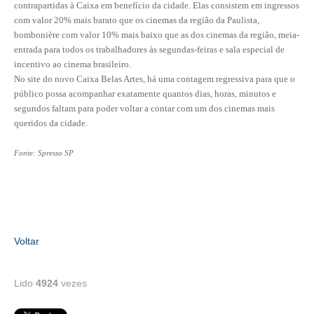
contrapartidas à Caixa em benefício da cidade. Elas consistem em ingressos
com valor 20% mais barato que os cinemas da região da Paulista,
RES 1.002/2002 – CÓDIGO DE ÉTICA
bombonière com valor 10% mais baixo que as dos cinemas da região, meia-
entrada para todos os trabalhadores às segundas-feiras e sala especial de
HOMOLOGAÇÕES
incentivo ao cinema brasileiro.
No site do novo Caixa Belas Artes, há uma contagem regressiva para que o
PISO SALARIAL
público possa acompanhar exatamente quantos dias, horas, minutos e
segundos faltam para poder voltar a contar com um dos cinemas mais
FIQUE POR DENTRO
queridos da cidade.
OPORTUNIDADES
Fonte: Spresso SP
APRESENTAÇÃO
EMPREGO E ESTÁGIO
CARREIRA
Voltar
AUTÔNOMOS E SERVIÇOS
Lido
4924
vezes
NEWSLETTER
GUIA DAS ENGENHARIAS