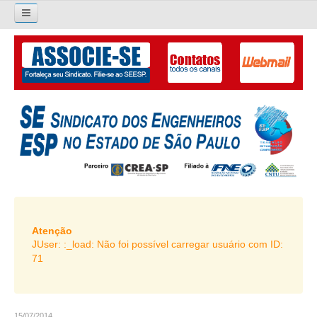
×
Pesquisar...
O SINDICATO
APRESENTAÇÃO
PALAVRA DO PRESIDENTE
DIRETORIA
DIRETORIA
LIVRO GESTÃO 2026-2029
Atenção
JUser: :_load: Não foi possível carregar usuário com ID:
SUBSEDES SINDICAIS
71
GALERIA EX-PRESIDENTES
ORGANOGRAMA
15/07/2014