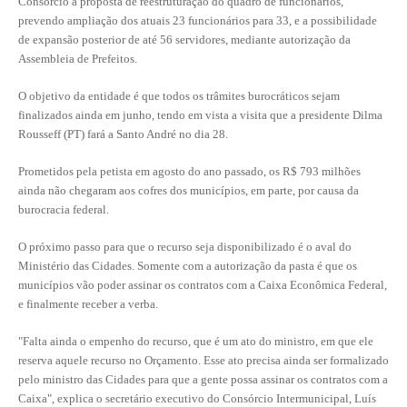
Consórcio a proposta de reestruturação do quadro de funcionários,
prevendo ampliação dos atuais 23 funcionários para 33, e a possibilidade
RES 1.002/2002 – CÓDIGO DE ÉTICA
de expansão posterior de até 56 servidores, mediante autorização da
Assembleia de Prefeitos.
HOMOLOGAÇÕES
O objetivo da entidade é que todos os trâmites burocráticos sejam
PISO SALARIAL
finalizados ainda em junho, tendo em vista a visita que a presidente Dilma
Rousseff (PT) fará a Santo André no dia 28.
FIQUE POR DENTRO
Prometidos pela petista em agosto do ano passado, os R$ 793 milhões
OPORTUNIDADES
ainda não chegaram aos cofres dos municípios, em parte, por causa da
burocracia federal.
APRESENTAÇÃO
O próximo passo para que o recurso seja disponibilizado é o aval do
EMPREGO E ESTÁGIO
Ministério das Cidades. Somente com a autorização da pasta é que os
municípios vão poder assinar os contratos com a Caixa Econômica Federal,
CARREIRA
e finalmente receber a verba.
AUTÔNOMOS E SERVIÇOS
"Falta ainda o empenho do recurso, que é um ato do ministro, em que ele
reserva aquele recurso no Orçamento. Esse ato precisa ainda ser formalizado
NEWSLETTER
pelo ministro das Cidades para que a gente possa assinar os contratos com a
Caixa", explica o secretário executivo do Consórcio Intermunicipal, Luís
GUIA DAS ENGENHARIAS