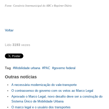
CONSÓRCIOS
Fonte: Consórcio Intermunicipal do ABC e Repórter Diário
CAMPANHAS SALARIAIS
COMUNICAÇÃO
PALAVRA DO MURILO
Voltar
NOTÍCIAS
Lido
3193
vezes
CONTEÚDO ESPECIAL
JORNAL DO ENGENHEIRO
Tag
Mobilidade urbana
PAC
governo federal
AGENDA
Outras notícias
SEESP NOTÍCIAS
A necessária modernização do vale-transporte
NOTÍCIAS NO WHATSAPP
O contrassenso do governo com os vetos ao Marco Legal
Aprovado o Marco Legal, novo desafio deve ser a construção do
FOTOS
Sistema Único de Mobilidade Urbana
O marco legal e o usuário dos transportes