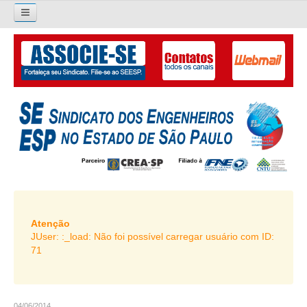
×
Pesquisar...
O SINDICATO
APRESENTAÇÃO
PALAVRA DO PRESIDENTE
DIRETORIA
DIRETORIA
LIVRO GESTÃO 2026-2029
Atenção
JUser: :_load: Não foi possível carregar usuário com ID:
SUBSEDES SINDICAIS
71
GALERIA EX-PRESIDENTES
ORGANOGRAMA
04/06/2014