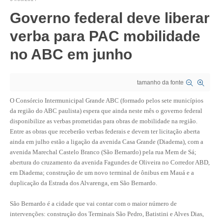
Governo federal deve liberar
CRESCE BRASIL
verba para PAC mobilidade
CONSELHO TECNOLÓGICO
no ABC em junho
HISTÓRICO E ATUAÇÃO
COMPOSIÇÃO
tamanho da fonte
CONSELHOS ASSESSORES
O Consórcio Intermunicipal Grande ABC (formado pelos sete municípios
da região do ABC paulista) espera que ainda neste mês o governo federal
PERSONALIDADES DA TECNOLOGIA
disponibilize as verbas prometidas para obras de mobilidade na região.
Entre as obras que receberão verbas federais e devem ter licitação aberta
NÚCLEO DA MULHER ENGENHEIRA
ainda em julho estão a ligação da avenida Casa Grande (Diadema), com a
avenida Marechal Castelo Branco (São Bernardo) pela rua Mem de Sá;
TRANSPARÊNCIA
abertura do cruzamento da avenida Fagundes de Oliveira no Corredor ABD,
em Diadema; construção de um novo terminal de ônibus em Mauá e a
JURÍDICO
duplicação da Estrada dos Alvarenga, em São Bernardo.
CONSULTORIA
São Bernardo é a cidade que vai contar com o maior número de
intervenções: construção dos Terminais São Pedro, Batistini e Alves Dias,
ACORDOS, CONVENÇÕES E DISSÍDIOS