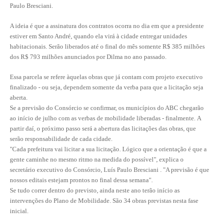
Paulo Bresciani.
CONTATO
A ideia é que a assinatura dos contratos ocorra no dia em que a presidente
estiver em Santo André, quando ela virá à cidade entregar unidades
CURSOS
habitacionais. Serão liberados até o final do mês somente R$ 385 milhões
dos R$ 793 milhões anunciados por Dilma no ano passado.
ENGENHEIRO EMPREENDEDOR
Essa parcela se refere àquelas obras que já contam com projeto executivo
SEESP EDUCAÇÃO
finalizado - ou seja, dependem somente da verba para que a licitação seja
aberta.
PLATAFORMAS GRATUITAS
Se a previsão do Consórcio se confirmar, os municípios do ABC chegarão
ao início de julho com as verbas de mobilidade liberadas - finalmente.
A
BENEFÍCIOS
partir daí, o próximo passo será a abertura das licitações das obras, que
serão responsabilidade de cada cidade.
APOSENTADORIA
"Cada prefeitura vai licitar a sua licitação. Lógico que a orientação é que a
gente caminhe no mesmo ritmo na medida do possível", explica o
CONVÊNIOS
secretário executivo do Consórcio, Luís Paulo Bresciani . "A previsão é que
PLANO DE SAÚDE
nossos editais estejam prontos no final dessa semana".
Se tudo correr dentro do previsto, ainda neste ano terão início as
SEESPPREV
intervenções do Plano de Mobilidade. São 34 obras previstas nesta fase
inicial.