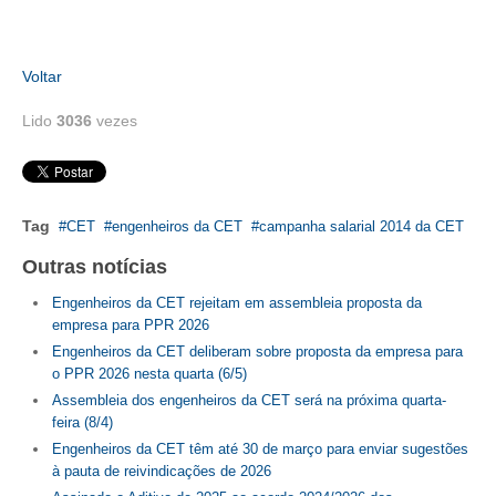
RES 1.002/2002 – CÓDIGO DE ÉTICA
Voltar
HOMOLOGAÇÕES
Lido
3036
vezes
PISO SALARIAL
FIQUE POR DENTRO
OPORTUNIDADES
Tag
CET
engenheiros da CET
campanha salarial 2014 da CET
Outras notícias
APRESENTAÇÃO
Engenheiros da CET rejeitam em assembleia proposta da
EMPREGO E ESTÁGIO
empresa para PPR 2026
Engenheiros da CET deliberam sobre proposta da empresa para
CARREIRA
o PPR 2026 nesta quarta (6/5)
Assembleia dos engenheiros da CET será na próxima quarta-
AUTÔNOMOS E SERVIÇOS
feira (8/4)
Engenheiros da CET têm até 30 de março para enviar sugestões
NEWSLETTER
à pauta de reivindicações de 2026
GUIA DAS ENGENHARIAS