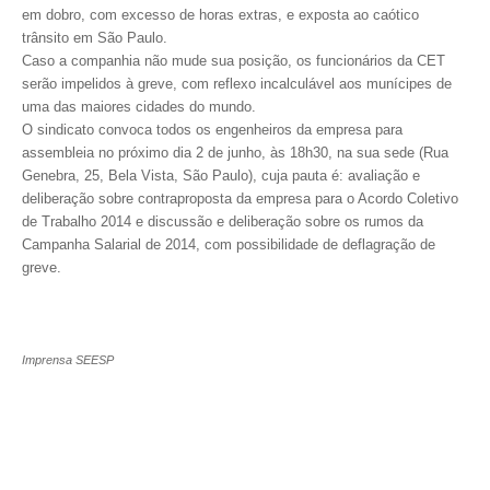
em dobro, com excesso de horas extras, e exposta ao caótico
trânsito em São Paulo.
CONTRIBUIÇÕES
Caso a companhia não mude sua posição, os funcionários da CET
CONTRIBUIÇÃO ASSISTENCIAL
serão impelidos à greve, com reflexo incalculável aos munícipes de
uma das maiores cidades do mundo.
CONTRIBUIÇÃO ASSOCIATIVA OU ANUIDADE DE SÓCIO
O sindicato convoca todos os engenheiros da empresa para
assembleia no próximo dia 2 de junho, às 18h30, na sua sede (Rua
CONTRIBUIÇÃO SINDICAL URBANA
Genebra, 25, Bela Vista, São Paulo), cuja pauta é: avaliação e
deliberação sobre contraproposta da empresa para o Acordo Coletivo
REVISÃO DE APOSENTADORIA
de Trabalho 2014 e discussão e deliberação sobre os rumos da
Campanha Salarial de 2014, com possibilidade de deflagração de
FGTS EXPURGOS
greve.
FGTS CORREÇÃO
LEGISLAÇÃO
Imprensa SEESP
LEI 4.950-A/1966 – PISO SALARIAL
LEI 5.194/1966 – REGULAMENTAÇÃO DA PROFISSÃO
LEI 6.496/1977 – ART