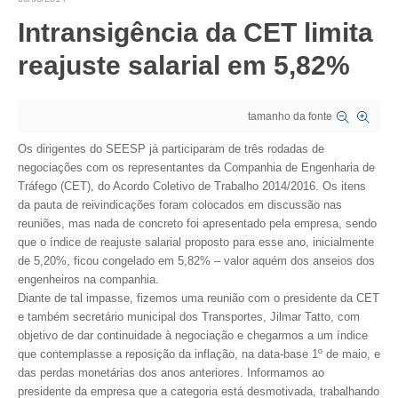
Intransigência da CET limita
CRESCE BRASIL
reajuste salarial em 5,82%
CONSELHO TECNOLÓGICO
HISTÓRICO E ATUAÇÃO
tamanho da fonte
COMPOSIÇÃO
Os dirigentes do SEESP já participaram de três rodadas de
negociações com os representantes da Companhia de Engenharia de
CONSELHOS ASSESSORES
Tráfego (CET), do Acordo Coletivo de Trabalho 2014/2016. Os itens
da pauta de reivindicações foram colocados em discussão nas
PERSONALIDADES DA TECNOLOGIA
reuniões, mas nada de concreto foi apresentado pela empresa, sendo
que o índice de reajuste salarial proposto para esse ano, inicialmente
NÚCLEO DA MULHER ENGENHEIRA
de 5,20%, ficou congelado em 5,82% – valor aquém dos anseios dos
engenheiros na companhia.
TRANSPARÊNCIA
Diante de tal impasse, fizemos uma reunião com o presidente da CET
e também secretário municipal dos Transportes, Jilmar Tatto, com
JURÍDICO
objetivo de dar continuidade à negociação e chegarmos a um índice
que contemplasse a reposição da inflação, na data-base 1º de maio, e
CONSULTORIA
das perdas monetárias dos anos anteriores. Informamos ao
presidente da empresa que a categoria está desmotivada, trabalhando
ACORDOS, CONVENÇÕES E DISSÍDIOS