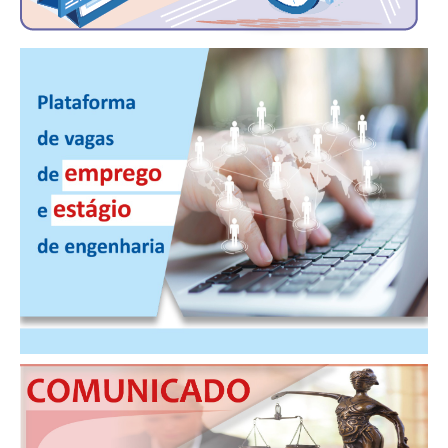
CONSÓRCIOS
CAMPANHAS SALARIAIS
COMUNICAÇÃO
PALAVRA DO MURILO
NOTÍCIAS
CONTEÚDO ESPECIAL
JORNAL DO ENGENHEIRO
AGENDA
SEESP NOTÍCIAS
NOTÍCIAS NO WHATSAPP
FOTOS