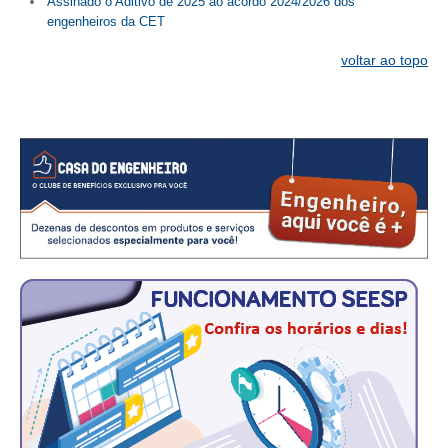
Assinado o Aditivo de 2025 ao acordo 2024/2026 dos
engenheiros da CET
CONTATO
voltar ao topo
CURSOS
ENGENHEIRO EMPREENDEDOR
SEESP EDUCAÇÃO
PLATAFORMAS GRATUITAS
BENEFÍCIOS
APOSENTADORIA
CONVÊNIOS
PLANO DE SAÚDE
SEESPPREV