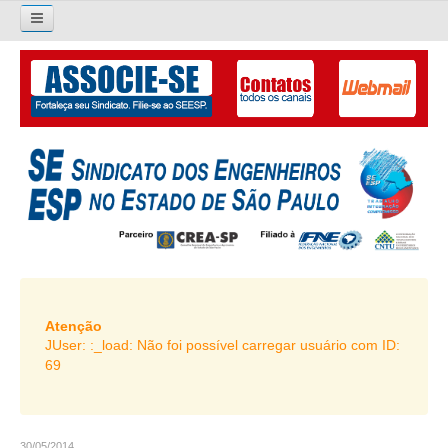
×
Pesquisar...
O SINDICATO
APRESENTAÇÃO
PALAVRA DO PRESIDENTE
DIRETORIA
DIRETORIA
LIVRO GESTÃO 2026-2029
Atenção
JUser: :_load: Não foi possível carregar usuário com ID:
SUBSEDES SINDICAIS
69
GALERIA EX-PRESIDENTES
ORGANOGRAMA
30/05/2014