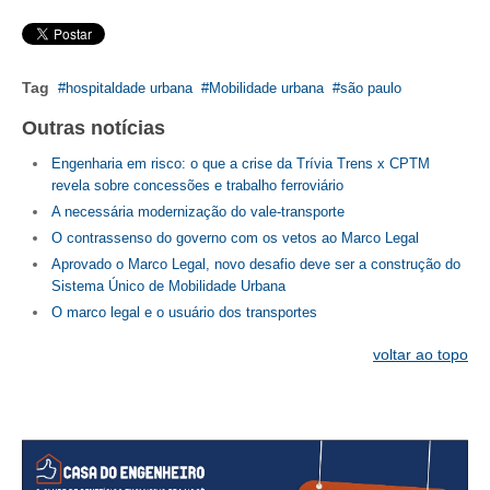
CONSÓRCIOS
CAMPANHAS SALARIAIS
Tag
hospitaldade urbana
Mobilidade urbana
são paulo
COMUNICAÇÃO
Outras notícias
PALAVRA DO MURILO
Engenharia em risco: o que a crise da Trívia Trens x CPTM
NOTÍCIAS
revela sobre concessões e trabalho ferroviário
A necessária modernização do vale-transporte
CONTEÚDO ESPECIAL
O contrassenso do governo com os vetos ao Marco Legal
Aprovado o Marco Legal, novo desafio deve ser a construção do
JORNAL DO ENGENHEIRO
Sistema Único de Mobilidade Urbana
O marco legal e o usuário dos transportes
AGENDA
voltar ao topo
SEESP NOTÍCIAS
NOTÍCIAS NO WHATSAPP
FOTOS