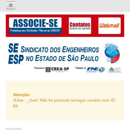
×
Pesquisar...
O SINDICATO
APRESENTAÇÃO
PALAVRA DO PRESIDENTE
DIRETORIA
DIRETORIA
LIVRO GESTÃO 2026-2029
Atenção
JUser: :_load: Não foi possível carregar usuário com ID:
SUBSEDES SINDICAIS
69
GALERIA EX-PRESIDENTES
ORGANOGRAMA
07/10/2013