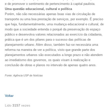
e de promover o sentimento de pertencimento à capital paulista.
Uma questão educacional, cultural e política
CONTATO
Porém, não são necessárias apenas boas vias de circulação de
transporte ou uma boa prestação de serviços, por exemplo. É preciso
CURSOS
que haja, fundamentalmente, uma mudança educacional e cultural, de
modo que a sociedade entenda o porquê da preservação do espaço
ENGENHEIRO EMPREENDEDOR
público e desenvolva valores relacionados ao exercício da cidadania,
SEESP EDUCAÇÃO
prática que é um dos pilares para o sucesso das políticas de
planejamento urbano. Além disso, também faz-se necessária uma
PLATAFORMAS GRATUITAS
reforma na maneira de ver a política, visto que grande parte dos
planejamentos urbanos são executados a longo prazo e não atendem
BENEFÍCIOS
ao imediatismo dos governos, os quais visam à realização e
conclusão de obras e planos no intervalo de apenas quatro anos.
APOSENTADORIA
Fonte: Agência USP de Notícias
CONVÊNIOS
PLANO DE SAÚDE
Voltar
SEESPPREV
Lido
3157
vezes