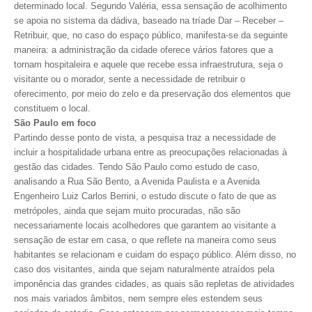
determinado local. Segundo Valéria, essa sensação de acolhimento
se apoia no sistema da dádiva, baseado na tríade Dar – Receber –
CONTRIBUIÇÕES
Retribuir, que, no caso do espaço público, manifesta-se da seguinte
maneira: a administração da cidade oferece vários fatores que a
CONTRIBUIÇÃO ASSISTENCIAL
tornam hospitaleira e aquele que recebe essa infraestrutura, seja o
visitante ou o morador, sente a necessidade de retribuir o
CONTRIBUIÇÃO ASSOCIATIVA OU ANUIDADE DE SÓCIO
oferecimento, por meio do zelo e da preservação dos elementos que
constituem o local.
CONTRIBUIÇÃO SINDICAL URBANA
São Paulo em foco
Partindo desse ponto de vista, a pesquisa traz a necessidade de
REVISÃO DE APOSENTADORIA
incluir a hospitalidade urbana entre as preocupações relacionadas à
gestão das cidades. Tendo São Paulo como estudo de caso,
FGTS EXPURGOS
analisando a Rua São Bento, a Avenida Paulista e a Avenida
FGTS CORREÇÃO
Engenheiro Luiz Carlos Berrini, o estudo discute o fato de que as
metrópoles, ainda que sejam muito procuradas, não são
LEGISLAÇÃO
necessariamente locais acolhedores que garantem ao visitante a
sensação de estar em casa, o que reflete na maneira como seus
LEI 4.950-A/1966 – PISO SALARIAL
habitantes se relacionam e cuidam do espaço público. Além disso, no
caso dos visitantes, ainda que sejam naturalmente atraídos pela
LEI 5.194/1966 – REGULAMENTAÇÃO DA PROFISSÃO
imponência das grandes cidades, as quais são repletas de atividades
nos mais variados âmbitos, nem sempre eles estendem seus
LEI 6.496/1977 – ART