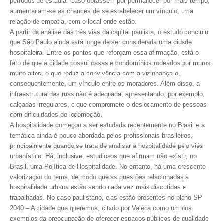
períodos de estadia. Caso optassem por permanecer por mais tempo,
aumentariam-se as chances de se estabelecer um vínculo, uma
RES 1.002/2002 – CÓDIGO DE ÉTICA
relação de empatia, com o local onde estão.
A partir da análise das três vias da capital paulista, o estudo concluiu
HOMOLOGAÇÕES
que São Paulo ainda está longe de ser considerada uma cidade
hospitaleira. Entre os pontos que reforçam essa afirmação, está o
PISO SALARIAL
fato de que a cidade possui casas e condomínios rodeados por muros
muito altos, o que reduz a convivência com a vizinhança e,
FIQUE POR DENTRO
consequentemente, um vínculo entre os moradores. Além disso, a
infraestrutura das ruas não é adequada, apresentando, por exemplo,
OPORTUNIDADES
calçadas irregulares, o que compromete o deslocamento de pessoas
com dificuldades de locomoção.
APRESENTAÇÃO
A hospitalidade começou a ser estudada recentemente no Brasil e a
temática ainda é pouco abordada pelos profissionais brasileiros,
EMPREGO E ESTÁGIO
principalmente quando se trata de analisar a hospitalidade pelo viés
urbanístico. Há, inclusive, estudiosos que afirmam não existir, no
CARREIRA
Brasil, uma Política de Hospitalidade. No entanto, há uma crescente
valorização do tema, de modo que as questões relacionadas à
AUTÔNOMOS E SERVIÇOS
hospitalidade urbana estão sendo cada vez mais discutidas e
trabalhadas. No caso paulistano, elas estão presentes no plano SP
NEWSLETTER
2040 – A cidade que queremos, citado por Valéria como um dos
exemplos da preocupação de oferecer espaços públicos de qualidade
GUIA DAS ENGENHARIAS