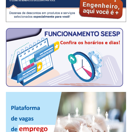
PUBLICAÇÕES
PUBLICIDADE
MANUAL DE REDAÇÃO
RELEASES
CONTATO
CADASTRO
ASSOCIE-SE
ATUALIZAÇÃO CADASTRAL
NÚCLEO JOVEM