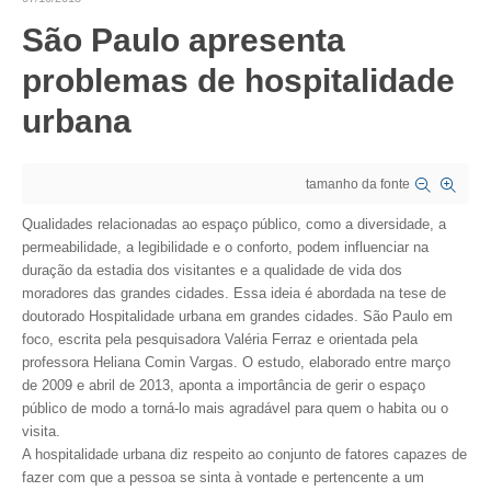
São Paulo apresenta
CRESCE BRASIL
problemas de hospitalidade
CONSELHO TECNOLÓGICO
urbana
HISTÓRICO E ATUAÇÃO
COMPOSIÇÃO
tamanho da fonte
CONSELHOS ASSESSORES
Qualidades relacionadas ao espaço público, como a diversidade, a
permeabilidade, a legibilidade e o conforto, podem influenciar na
PERSONALIDADES DA TECNOLOGIA
duração da estadia dos visitantes e a qualidade de vida dos
moradores das grandes cidades. Essa ideia é abordada na tese de
NÚCLEO DA MULHER ENGENHEIRA
doutorado Hospitalidade urbana em grandes cidades. São Paulo em
foco, escrita pela pesquisadora Valéria Ferraz e orientada pela
TRANSPARÊNCIA
professora Heliana Comin Vargas. O estudo, elaborado entre março
de 2009 e abril de 2013, aponta a importância de gerir o espaço
JURÍDICO
público de modo a torná-lo mais agradável para quem o habita ou o
visita.
CONSULTORIA
A hospitalidade urbana diz respeito ao conjunto de fatores capazes de
fazer com que a pessoa se sinta à vontade e pertencente a um
ACORDOS, CONVENÇÕES E DISSÍDIOS