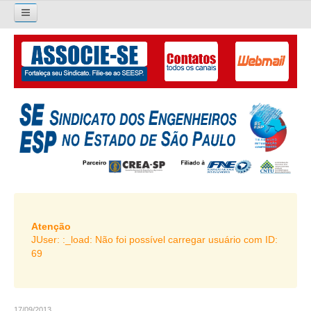
×
Pesquisar...
O SINDICATO
APRESENTAÇÃO
PALAVRA DO PRESIDENTE
DIRETORIA
DIRETORIA
LIVRO GESTÃO 2026-2029
Atenção
JUser: :_load: Não foi possível carregar usuário com ID:
SUBSEDES SINDICAIS
69
GALERIA EX-PRESIDENTES
ORGANOGRAMA
17/09/2013