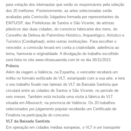
para votação dos internautas que serão os responsáveis pela seleção
dos 20 melhores. Posteriormente, as artes selecionadas serão
RES 1.002/2002 – CÓDIGO DE ÉTICA
avaliadas pela Comissão Julgadora formada por representantes da
EMTU/SP, das Prefeituras de Santos e São Vicente, de artistas
HOMOLOGAÇÕES
plásticos das duas cidades, do consórcio fabricante dos trens, do
PISO SALARIAL
Conselho de Defesa do Patrimônio Histórico, Arqueológico, Artístico e
Turístico (Condephaat), entre outras instituições. Para escolher o
FIQUE POR DENTRO
vencedor, a comissão levará em conta a criatividade, aderência ao
tema, harmonia e originalidade. A divulgação do trabalho escolhido
OPORTUNIDADES
será feita no site www.vltnasuaonda.com.br no dia 26/11/2013.
Prêmio
APRESENTAÇÃO
Além da viagem a Valência, na Espanha, o vencedor receberá um
troféu no formato estilizado do VLT, estampado com a sua arte, e terá
EMPREGO E ESTÁGIO
o seu trabalho fixado nas laterais do VLT da Baixada Santista que
circulará entre as cidades de Santos e São Vicente, no período de
CARREIRA
seis meses. Também está incluída uma visita à fábrica do VLT
situada em Albuixech, na província de Valência. Os 20 trabalhos
AUTÔNOMOS E SERVIÇOS
selecionados por julgamento popular receberão um Certificado de
Finalista na participação do concurso.
NEWSLETTER
VLT da Baixada Santista
Em operação em cidades médias europeias, o VLT é um transporte
GUIA DAS ENGENHARIAS