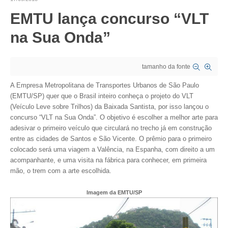
EMTU lança concurso “VLT
CRESCE BRASIL
na Sua Onda”
CONSELHO TECNOLÓGICO
HISTÓRICO E ATUAÇÃO
tamanho da fonte
COMPOSIÇÃO
A Empresa Metropolitana de Transportes Urbanos de São Paulo
(EMTU/SP) quer que o Brasil inteiro conheça o projeto do VLT
CONSELHOS ASSESSORES
(Veículo Leve sobre Trilhos) da Baixada Santista, por isso lançou o
concurso “VLT na Sua Onda”. O objetivo é escolher a melhor arte para
PERSONALIDADES DA TECNOLOGIA
adesivar o primeiro veículo que circulará no trecho já em construção
entre as cidades de Santos e São Vicente. O prêmio para o primeiro
NÚCLEO DA MULHER ENGENHEIRA
colocado será uma viagem a Valência, na Espanha, com direito a um
acompanhante, e uma visita na fábrica para conhecer, em primeira
TRANSPARÊNCIA
mão, o trem com a arte escolhida.
JURÍDICO
Imagem da EMTU/SP
CONSULTORIA
ACORDOS, CONVENÇÕES E DISSÍDIOS