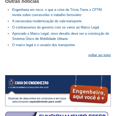
CONSÓRCIOS
Outras notícias
Engenharia em risco: o que a crise da Trívia Trens x CPTM
CAMPANHAS SALARIAIS
revela sobre concessões e trabalho ferroviário
COMUNICAÇÃO
A necessária modernização do vale-transporte
O contrassenso do governo com os vetos ao Marco Legal
PALAVRA DO MURILO
Aprovado o Marco Legal, novo desafio deve ser a construção do
Sistema Único de Mobilidade Urbana
NOTÍCIAS
O marco legal e o usuário dos transportes
CONTEÚDO ESPECIAL
voltar ao topo
JORNAL DO ENGENHEIRO
AGENDA
SEESP NOTÍCIAS
NOTÍCIAS NO WHATSAPP
FOTOS