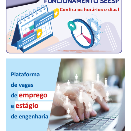
PUBLICAÇÕES
PUBLICIDADE
MANUAL DE REDAÇÃO
RELEASES
CONTATO
CADASTRO
ASSOCIE-SE
ATUALIZAÇÃO CADASTRAL
NÚCLEO JOVEM