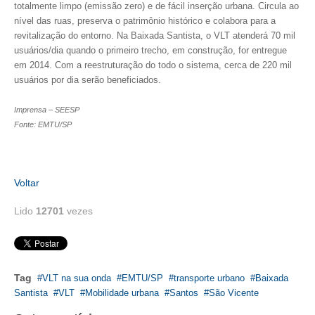
totalmente limpo (emissão zero) e de fácil inserção urbana. Circula ao
nível das ruas, preserva o patrimônio histórico e colabora para a
CONTATO
revitalização do entorno. Na Baixada Santista, o VLT atenderá 70 mil
usuários/dia quando o primeiro trecho, em construção, for entregue
CURSOS
em 2014. Com a reestruturação do todo o sistema, cerca de 220 mil
usuários por dia serão beneficiados.
ENGENHEIRO EMPREENDEDOR
Imprensa – SEESP
SEESP EDUCAÇÃO
Fonte: EMTU/SP
PLATAFORMAS GRATUITAS
BENEFÍCIOS
Voltar
APOSENTADORIA
Lido
12701
vezes
CONVÊNIOS
PLANO DE SAÚDE
Tag
VLT na sua onda
EMTU/SP
transporte urbano
Baixada
SEESPPREV
Santista
VLT
Mobilidade urbana
Santos
São Vicente