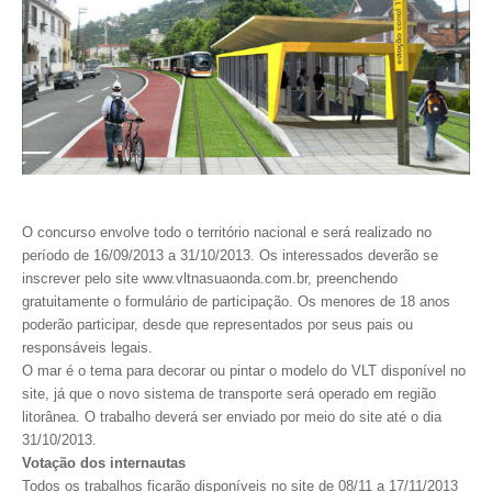
CONTRIBUIÇÕES
CONTRIBUIÇÃO ASSISTENCIAL
CONTRIBUIÇÃO ASSOCIATIVA OU ANUIDADE DE SÓCIO
CONTRIBUIÇÃO SINDICAL URBANA
REVISÃO DE APOSENTADORIA
O concurso envolve todo o território nacional e será realizado no
período de 16/09/2013 a 31/10/2013. Os interessados deverão se
FGTS EXPURGOS
inscrever pelo site www.vltnasuaonda.com.br, preenchendo
gratuitamente o formulário de participação. Os menores de 18 anos
FGTS CORREÇÃO
poderão participar, desde que representados por seus pais ou
responsáveis legais.
LEGISLAÇÃO
O mar é o tema para decorar ou pintar o modelo do VLT disponível no
site, já que o novo sistema de transporte será operado em região
LEI 4.950-A/1966 – PISO SALARIAL
litorânea. O trabalho deverá ser enviado por meio do site até o dia
31/10/2013.
LEI 5.194/1966 – REGULAMENTAÇÃO DA PROFISSÃO
Votação dos internautas
Todos os trabalhos ficarão disponíveis no site de 08/11 a 17/11/2013
LEI 6.496/1977 – ART