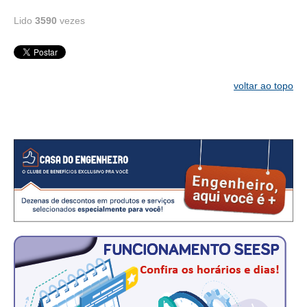
Lido
3590
vezes
RES 1.002/2002 – CÓDIGO DE ÉTICA
HOMOLOGAÇÕES
PISO SALARIAL
voltar ao topo
FIQUE POR DENTRO
OPORTUNIDADES
APRESENTAÇÃO
EMPREGO E ESTÁGIO
CARREIRA
AUTÔNOMOS E SERVIÇOS
NEWSLETTER
GUIA DAS ENGENHARIAS