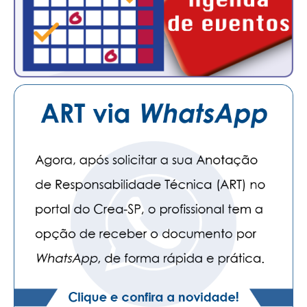
PUBLICAÇÕES
PUBLICIDADE
MANUAL DE REDAÇÃO
RELEASES
CONTATO
CADASTRO
ASSOCIE-SE
ATUALIZAÇÃO CADASTRAL
NÚCLEO JOVEM