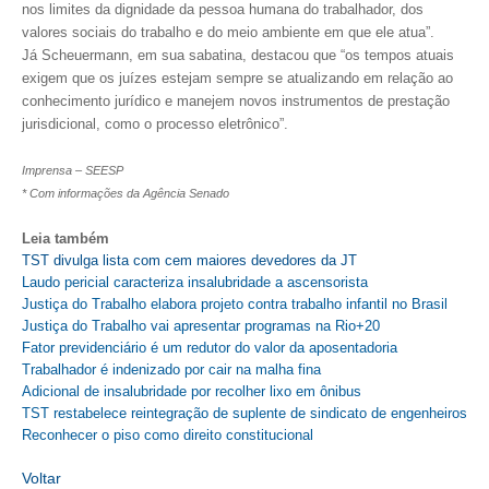
nos limites da dignidade da pessoa humana do trabalhador, dos
valores sociais do trabalho e do meio ambiente em que ele atua”.
CONTRIBUIÇÕES
Já Scheuermann, em sua sabatina, destacou que “os tempos atuais
exigem que os juízes estejam sempre se atualizando em relação ao
CONTRIBUIÇÃO ASSISTENCIAL
conhecimento jurídico e manejem novos instrumentos de prestação
jurisdicional, como o processo eletrônico”.
CONTRIBUIÇÃO ASSOCIATIVA OU ANUIDADE DE SÓCIO
Imprensa – SEESP
CONTRIBUIÇÃO SINDICAL URBANA
* Com informações da Agência Senado
REVISÃO DE APOSENTADORIA
Leia também
TST divulga lista com cem maiores devedores da JT
FGTS EXPURGOS
Laudo pericial caracteriza insalubridade a ascensorista
Justiça do Trabalho elabora projeto contra trabalho infantil no Brasil
FGTS CORREÇÃO
Justiça do Trabalho vai apresentar programas na Rio+20
Fator previdenciário é um redutor do valor da aposentadoria
LEGISLAÇÃO
Trabalhador é indenizado por cair na malha fina
Adicional de insalubridade por recolher lixo em ônibus
LEI 4.950-A/1966 – PISO SALARIAL
TST restabelece reintegração de suplente de sindicato de engenheiros
Reconhecer o piso como direito constitucional
LEI 5.194/1966 – REGULAMENTAÇÃO DA PROFISSÃO
Voltar
LEI 6.496/1977 – ART