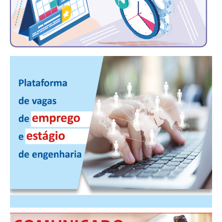
CONTATO
CURSOS
ENGENHEIRO EMPREENDEDOR
SEESP EDUCAÇÃO
PLATAFORMAS GRATUITAS
BENEFÍCIOS
APOSENTADORIA
CONVÊNIOS
PLANO DE SAÚDE
SEESPPREV