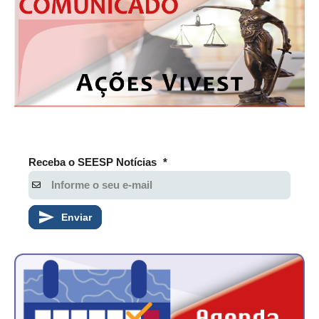
CONSÓRCIOS
CAMPANHAS SALARIAIS
COMUNICAÇÃO
PALAVRA DO MURILO
NOTÍCIAS
CONTEÚDO ESPECIAL
Receba o SEESP Notícias
*
JORNAL DO ENGENHEIRO
AGENDA
Enviar
SEESP NOTÍCIAS
NOTÍCIAS NO WHATSAPP
FOTOS