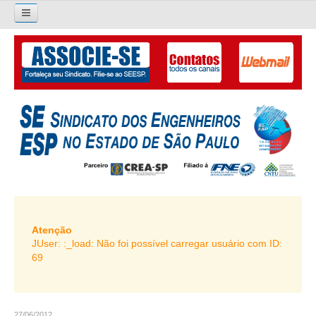
×
Pesquisar...
O SINDICATO
APRESENTAÇÃO
PALAVRA DO PRESIDENTE
DIRETORIA
DIRETORIA
LIVRO GESTÃO 2026-2029
Atenção
JUser: :_load: Não foi possível carregar usuário com ID:
SUBSEDES SINDICAIS
69
GALERIA EX-PRESIDENTES
ORGANOGRAMA
27/06/2012