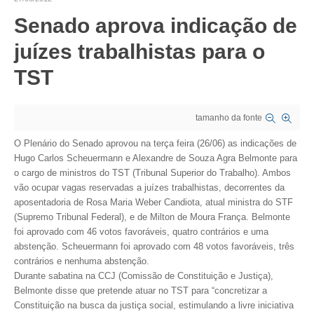
Senado aprova indicação de
CRESCE BRASIL
juízes trabalhistas para o
CONSELHO TECNOLÓGICO
TST
HISTÓRICO E ATUAÇÃO
COMPOSIÇÃO
tamanho da fonte
CONSELHOS ASSESSORES
O Plenário do Senado aprovou na terça feira (26/06) as indicações de
Hugo Carlos Scheuermann e Alexandre de Souza Agra Belmonte para
PERSONALIDADES DA TECNOLOGIA
o cargo de ministros do TST (Tribunal Superior do Trabalho). Ambos
vão ocupar vagas reservadas a juízes trabalhistas, decorrentes da
NÚCLEO DA MULHER ENGENHEIRA
aposentadoria de Rosa Maria Weber Candiota, atual ministra do STF
(Supremo Tribunal Federal), e de Milton de Moura França. Belmonte
TRANSPARÊNCIA
foi aprovado com 46 votos favoráveis, quatro contrários e uma
abstenção. Scheuermann foi aprovado com 48 votos favoráveis, três
JURÍDICO
contrários e nenhuma abstenção.
Durante sabatina na CCJ (Comissão de Constituição e Justiça),
CONSULTORIA
Belmonte disse que pretende atuar no TST para “concretizar a
Constituição na busca da justiça social, estimulando a livre iniciativa
ACORDOS, CONVENÇÕES E DISSÍDIOS