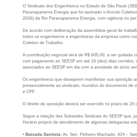
O Sindicato dos Engenheiros no Estado de São Paulo (SEE
Paranapanema Energia que foi assinado o Acordo Coletivo
2026) da Rio Paranapanema Energia, com vigência no perí
De acordo com deliberação da assembleia geral de trabalh
todos os engenheiros e engenheiras da empresa como cont
Coletivo de Trabalho.
A contribuição negocial será de R$ 605,00, a ser quitada 
com pagamento ao SEESP em até 10 (dez) dias corridos, c
associados ao SEESP em dia com a anuidade de sócio serão
Os engenheiros que desejarem manifestar sua oposição a
presencialmente ao sindicato, munidos do documento de o
e CPF.
O direito de oposição deverá ser exercido no prazo de 20 di
Segue a relação das Subsedes Sindicais do SEESP que, j
Horário próprio de atendimento de algumas delegacias est
•
Baixada Santista
: Av. Sen. Pinheiro Machado, 424 – San