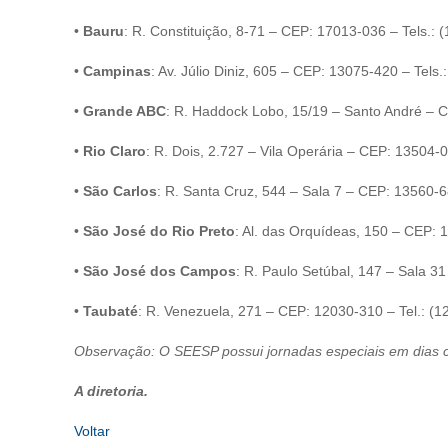
•
Bauru
: R. Constituição, 8-71 – CEP: 17013-036 – Tels.:
•
Campinas
: Av. Júlio Diniz, 605 – CEP: 13075-420 – Tels
•
Grande ABC
: R. Haddock Lobo, 15/19 – Santo André – C
•
Rio Claro
: R. Dois, 2.727 – Vila Operária – CEP: 13504-0
•
São Carlos
: R. Santa Cruz, 544 – Sala 7 – CEP: 13560-6
•
São José do Rio Preto
: Al. das Orquídeas, 150 – CEP: 
•
São José dos Campos
: R. Paulo Setúbal, 147 – Sala 3
•
Taubaté
: R. Venezuela, 271 – CEP: 12030-310 – Tel.: (
Observação: O SEESP possui jornadas especiais em dias c
A diretoria.
Voltar