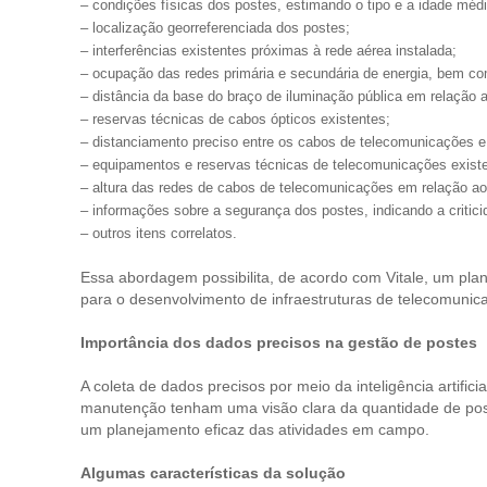
– condições físicas dos postes, estimando o tipo e a idade médi
– localização georreferenciada dos postes;
– interferências existentes próximas à rede aérea instalada;
– ocupação das redes primária e secundária de energia, bem c
– distância da base do braço de iluminação pública em relação a
– reservas técnicas de cabos ópticos existentes;
– distanciamento preciso entre os cabos de telecomunicações e
– equipamentos e reservas técnicas de telecomunicações existe
– altura das redes de cabos de telecomunicações em relação ao
– informações sobre a segurança dos postes, indicando a critic
– outros itens correlatos.
Essa abordagem possibilita, de acordo com Vitale, um plan
para o desenvolvimento de infraestruturas de telecomuni
Importância dos dados precisos na gestão de postes
A coleta de dados precisos por meio da inteligência artifi
manutenção tenham uma visão clara da quantidade de post
um planejamento eficaz das atividades em campo.
Algumas características da solução