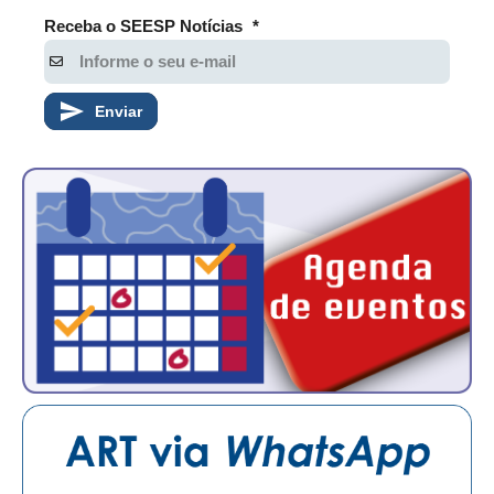
CONSÓRCIOS
Receba o SEESP Notícias
*
CAMPANHAS SALARIAIS
COMUNICAÇÃO
Enviar
PALAVRA DO MURILO
NOTÍCIAS
CONTEÚDO ESPECIAL
JORNAL DO ENGENHEIRO
AGENDA
SEESP NOTÍCIAS
NOTÍCIAS NO WHATSAPP
FOTOS