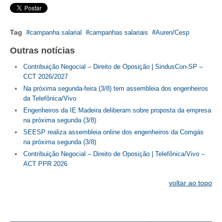
CONTRIBUIÇÕES
Tag
campanha salarial
campanhas salariais
Auren/Cesp
CONTRIBUIÇÃO ASSISTENCIAL
Outras notícias
CONTRIBUIÇÃO ASSOCIATIVA OU ANUIDADE DE SÓCIO
Contribuição Negocial – Direito de Oposição | SindusCon-SP –
CCT 2026/2027
CONTRIBUIÇÃO SINDICAL URBANA
Na próxima segunda-feira (3/8) tem assembleia dos engenheiros
da Telefônica/Vivo
REVISÃO DE APOSENTADORIA
Engenheiros da IE Madeira deliberam sobre proposta da empresa
FGTS EXPURGOS
na próxima segunda (3/8)
SEESP realiza assembleia online dos engenheiros da Comgás
FGTS CORREÇÃO
na próxima segunda (3/8)
Contribuição Negocial – Direito de Oposição | Telefônica/Vivo –
LEGISLAÇÃO
ACT PPR 2026
LEI 4.950-A/1966 – PISO SALARIAL
voltar ao topo
LEI 5.194/1966 – REGULAMENTAÇÃO DA PROFISSÃO
LEI 6.496/1977 – ART