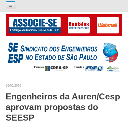
Pesquisar...
O SINDICATO
APRESENTAÇÃO
PALAVRA DO PRESIDENTE
DIRETORIA
DIRETORIA
26/05/2026
LIVRO GESTÃO 2026-2029
Engenheiros da Auren/Cesp
SUBSEDES SINDICAIS
aprovam propostas do
GALERIA EX-PRESIDENTES
SEESP
ORGANOGRAMA