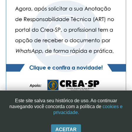
PUBLICAÇÕES
PUBLICIDADE
MANUAL DE REDAÇÃO
RELEASES
CONTATO
CADASTRO
ASSOCIE-SE
ATUALIZAÇÃO CADASTRAL
NÚCLEO JOVEM
Este site salva seu histórico de uso. Ao continuar
navegando você concorda com a política de
cookies e
privacidade.
SINDICATO DOS ENGENHEIROS NO ESTADO DE SÃO PAULO
| RUA GENEBRA, 25 - CEP 01316-901 - SÃO PAULO/SP - BRASIL
|+ 55 (11) 3113-2600
ACEITAR