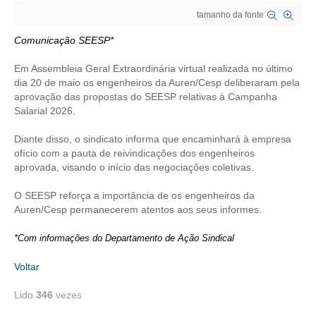
tamanho da fonte
CRESCE BRASIL
Comunicação SEESP*
CONSELHO TECNOLÓGICO
Em Assembleia Geral Extraordinária virtual realizada no último
HISTÓRICO E ATUAÇÃO
dia 20 de maio os engenheiros da Auren/Cesp delibera­ram pela
aprovação das propostas do SEESP relativas à Campanha
Salarial 2026.
COMPOSIÇÃO
Diante disso, o sindicato informa que encaminhará à empresa
CONSELHOS ASSESSORES
ofício com a pauta de reivindicações dos engenheiros
aprovada, visando o início das negociações coletivas.
PERSONALIDADES DA TECNOLOGIA
O SEESP reforça a importância de os engenheiros da
NÚCLEO DA MULHER ENGENHEIRA
Auren/Cesp permanecerem atentos aos seus informes.
TRANSPARÊNCIA
*Com informações do Departamento de Ação Sindical
JURÍDICO
Voltar
CONSULTORIA
Lido
346
vezes
ACORDOS, CONVENÇÕES E DISSÍDIOS