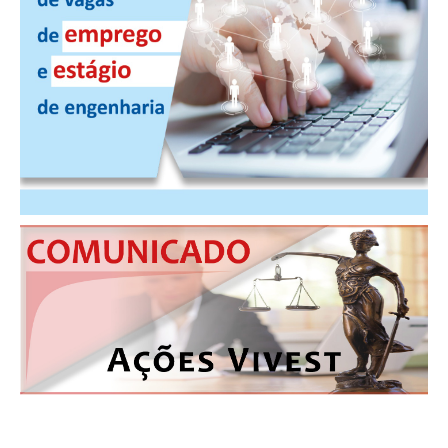
CONTATO
CURSOS
ENGENHEIRO EMPREENDEDOR
SEESP EDUCAÇÃO
PLATAFORMAS GRATUITAS
BENEFÍCIOS
APOSENTADORIA
CONVÊNIOS
PLANO DE SAÚDE
SEESPPREV